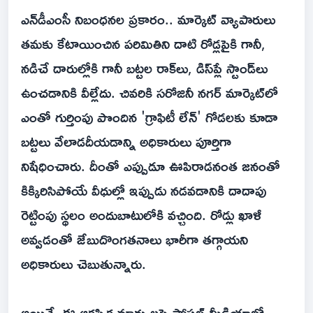
ఎన్‌డీఎంసీ నిబంధనల ప్రకారం.. మార్కెట్ వ్యాపారులు
తమకు కేటాయించిన పరిమితిని దాటి రోడ్లపైకి గానీ,
నడిచే దారుల్లోకి గానీ బట్టల రాక్‌లు, డిస్‌ప్లే స్టాండ్‌లు
ఉంచడానికి వీల్లేదు. చివరికి సరోజినీ నగర్ మార్కెట్‌లో
ఎంతో గుర్తింపు పొందిన 'గ్రాఫిటీ లేన్' గోడలకు కూడా
బట్టలు వేలాడదీయడాన్ని అధికారులు పూర్తిగా
నిషేధించారు. దీంతో ఎప్పుడూ ఊపిరాడనంత జనంతో
కిక్కిరిసిపోయే వీధుల్లో ఇప్పుడు నడవడానికి దాదాపు
రెట్టింపు స్థలం అందుబాటులోకి వచ్చింది. రోడ్లు ఖాళీ
అవ్వడంతో జేబుదొంగతనాలు భారీగా తగ్గాయని
అధికారులు చెబుతున్నారు.
అయితే, ఈ ఆకస్మిక మార్పులపై సోషల్ మీడియాలో