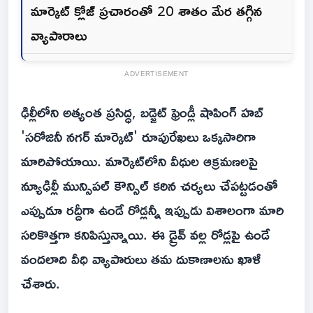
మార్కెట్ క్లోజ్ ప్రచారంతో 20 శాతం మేర తగ్గిన
వ్యాపారాలు
ADVERTISEMENT
ఢిల్లీలోని అత్యంత ప్రసిద్ధ, బడ్జెట్ ఫ్రెండ్లీ షాపింగ్ హబ్
'సరోజినీ నగర్ మార్కెట్' రూపురేఖలు ఒక్కసారిగా
మారిపోయాయి. మార్కెట్‌లోని వీధుల ఆక్రమణలపై
న్యూఢిల్లీ మున్సిపల్ కౌన్సిల్ కఠిన చర్యలు చేపట్టడంతో
ఎప్పుడూ రద్దీగా ఉండే రోడ్లన్నీ ఇప్పుడు విశాలంగా మారి
సరికొత్తగా కనిపిస్తున్నాయి. ఈ డ్రైవ్ వల్ల రోడ్లపై ఉండే
వందలాది వీధి వ్యాపారులు తమ దుకాణాలను ఖాళీ
చేశారు.