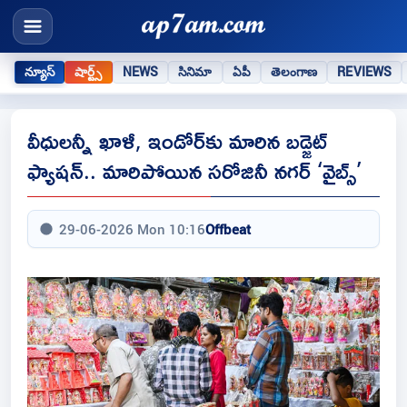
న్యూస్
షార్ట్స్
NEWS
సినిమా
ఏపీ
తెలంగాణ
REVIEWS
వీధులన్నీ ఖాళీ, ఇండోర్‌కు మారిన బడ్జెట్
ఫ్యాషన్.. మారిపోయిన సరోజినీ నగర్ ‘వైబ్స్’
29-06-2026 Mon 10:16
Offbeat