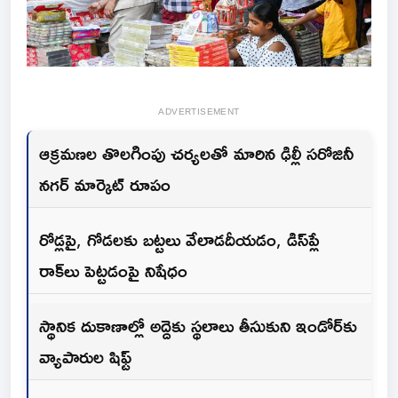
ADVERTISEMENT
ఆక్రమణల తొలగింపు చర్యలతో మారిన ఢిల్లీ సరోజినీ
నగర్ మార్కెట్ రూపం
రోడ్లపై, గోడలకు బట్టలు వేలాడదీయడం, డిస్‌ప్లే
రాక్‌లు పెట్టడంపై నిషేధం
స్థానిక దుకాణాల్లో అద్దెకు స్థలాలు తీసుకుని ఇండోర్‌కు
వ్యాపారుల షిఫ్ట్