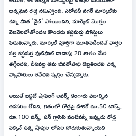
భిన్నమైన రచ్చ నడుస్తోంది. సరోజినీ నగర్ మార్కెట్‌కు
ఉన్న పాత 'వైబ్' పోయిందని, మార్కెట్ మొత్తం
వెలవెలబోతోందని కొందరు కస్టమర్లు పోస్టులు
పెడుతున్నారు. మార్కెట్ పూర్తిగా మూతపడిందనే వార్తల
వల్ల కస్టమర్ల ఫుట్‌ఫాల్ దాదాపు 20 శాతం మేర
తగ్గిందని, దీనివల్ల తమ జీవనోపాధి దెబ్బతిందని చిన్న
వ్యాపారులు ఆవేదన వ్యక్తం చేస్తున్నారు.
అయితే బడ్జెట్ షాపింగ్ లవర్స్ కంగారు పడాల్సిన
అవసరం లేదని, గతంలో రోడ్లపై దొరికే రూ.50 టాప్స్,
రూ.100 జీన్స్, సన్ గ్లాసెస్ వంటివన్నీ ఇప్పుడు రోడ్ల
పక్కనే ఉన్న షాపుల లోపల దొరుకుతున్నాయని