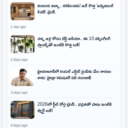
వంటగది ఉన్నా.. కనిపించదు! ఇదే కొత్త 'ఇన్విజిబుల్
కిచెన్' ట్రెండ్
1 day ago
చిన్న ఇళ్ల కోసం బెస్ట్ ఐడియా.. ఈ 10 హ్యాంగింగ్
ప్లాంట్స్‌తో ఇంటికి కొత్త లుక్!
2 days ago
హైదరాబాద్‌లో రియల్ ఎస్టేట్ స్లంప్‌కు మేం కారణం
కాదు: హైడ్రా కమిషనర్ ఏవీ రంగనాథ్
3 days ago
2026లో స్టీల్ డోర్ల ట్రెండ్.. భద్రతతో పాటు ఇంటికి
స్మార్ట్ లుక్!
4 days ago