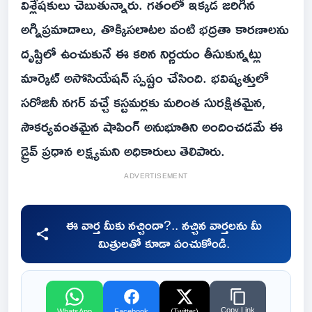
విశ్లేషకులు చెబుతున్నారు. గతంలో ఇక్కడ జరిగిన
అగ్నిప్రమాదాలు, తొక్కిసలాటల వంటి భద్రతా కారణాలను
దృష్టిలో ఉంచుకునే ఈ కఠిన నిర్ణయం తీసుకున్నట్లు
మార్కెట్ అసోసియేషన్ స్పష్టం చేసింది. భవిష్యత్తులో
సరోజినీ నగర్ వచ్చే కస్టమర్లకు మరింత సురక్షితమైన,
సౌకర్యవంతమైన షాపింగ్ అనుభూతిని అందించడమే ఈ
డ్రైవ్ ప్రధాన లక్ష్యమని అధికారులు తెలిపారు.
ADVERTISEMENT
ఈ వార్త మీకు నచ్చిందా?.. నచ్చిన వార్తలను మీ
మిత్రులతో కూడా పంచుకోండి.
Copy Link
WhatsApp
Facebook
(Twitter)