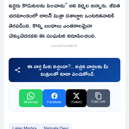
ఇద్దరు కొడుకులను పెంచాను" అని నిర్మల అన్నారు. జీవిత
చరమాంకంలో లాలన్ మిశ్రా దశాబ్దాల ఒంటరితనానికి
తెరపడింది. కొన్ని బంధాలు ఎంతకాలమైనా
చెక్కుచెదరవని ఈ సంఘటన నిరూపించింది.
ADVERTISEMENT
ఈ వార్త మీకు నచ్చిందా?.. నచ్చిన వార్తలను మీ
మిత్రులతో కూడా పంచుకోండి.
Copy Link
WhatsApp
Facebook
(Twitter)
Lalan Mishra
Nirmala Devi