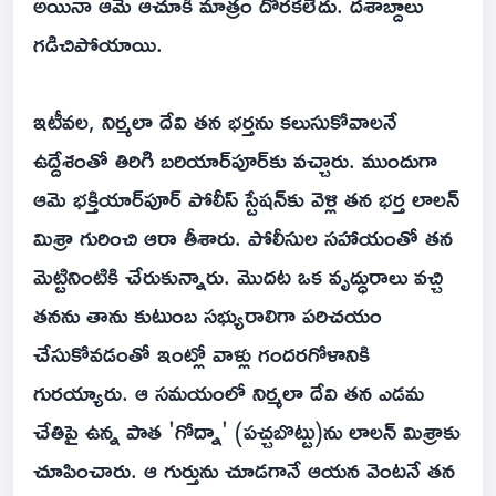
అయినా ఆమె ఆచూకీ మాత్రం దొరకలేదు. దశాబ్దాలు
గడిచిపోయాయి.
ఇటీవల, నిర్మలా దేవి తన భర్తను కలుసుకోవాలనే
ఉద్దేశంతో తిరిగి బరియార్‌పూర్‌కు వచ్చారు. ముందుగా
ఆమె భక్తియార్‌పూర్ పోలీస్ స్టేషన్‌కు వెళ్లి తన భర్త లాలన్
మిశ్రా గురించి ఆరా తీశారు. పోలీసుల సహాయంతో తన
మెట్టినింటికి చేరుకున్నారు. మొదట ఒక వృద్ధురాలు వచ్చి
తనను తాను కుటుంబ సభ్యురాలిగా పరిచయం
చేసుకోవడంతో ఇంట్లో వాళ్లు గందరగోళానికి
గురయ్యారు. ఆ సమయంలో నిర్మలా దేవి తన ఎడమ
చేతిపై ఉన్న పాత 'గోద్నా' (పచ్చబొట్టు)ను లాలన్ మిశ్రాకు
చూపించారు. ఆ గుర్తును చూడగానే ఆయన వెంటనే తన