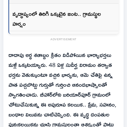
వృద్ధాప్యంలో తిరిగి ఒక్కటైన జంట.. గ్రామస్థుల
హర్షం
ADVERTISEMENT
దాదాపు అర్ధ శతాబ్దం క్రితం విడిపోయిన భార్యాభర్తలు
మళ్లీ ఒక్కటయ్యారు. 48 ఏళ్ల సుదీర్ఘ విరామం తర్వాత
భర్తను వెతుక్కుంటూ వచ్చిన భార్యను, ఆమె చేతిపై ఉన్న
పాత పచ్చబొట్టు గుర్తుతో గుర్తించి ఆనందభాష్పాలతో
స్వాగతించాడు. బీహార్‌లోని బరియార్‌పూర్ గ్రామంలో
చోటుచేసుకున్న ఈ అపురూప కలయిక.. ప్రేమ, సహనం,
బంధాల విలువను చాటిచెప్పింది. ఈ వృద్ధ దంపతుల
పునఃకలయికను చూసి గ్రామస్థులంతా ఆశ్చర్యంతో పాటు