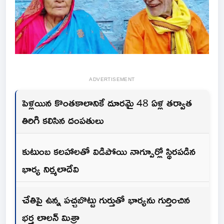
ADVERTISEMENT
పెళ్ల‌యిన కొంతకాలానికే దూరమై 48 ఏళ్ల తర్వాత
తిరిగి కలిసిన దంపతులు
కుటుంబ కలహాలతో విడిపోయి నాగ్పూర్లో స్థిరపడిన
భార్య నిర్మలాదేవి
చేతిపై ఉన్న పచ్చబొట్టు గుర్తుతో భార్యను గుర్తించిన
భర్త లాలన్ మిశ్రా