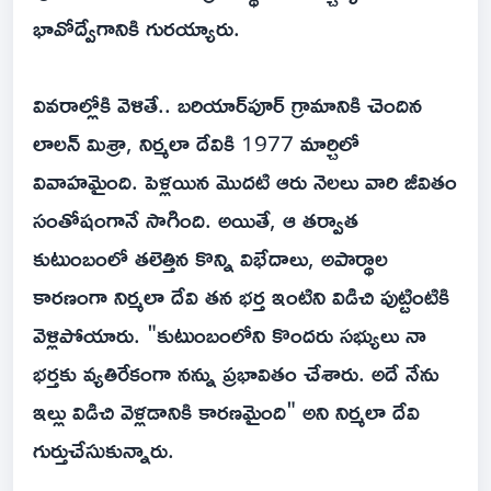
భావోద్వేగానికి గురయ్యారు.
వివరాల్లోకి వెళితే.. బరియార్‌పూర్ గ్రామానికి చెందిన
లాలన్ మిశ్రా, నిర్మలా దేవికి 1977 మార్చిలో
వివాహమైంది. పెళ్లయిన మొదటి ఆరు నెలలు వారి జీవితం
సంతోషంగానే సాగింది. అయితే, ఆ తర్వాత
కుటుంబంలో తలెత్తిన కొన్ని విభేదాలు, అపార్థాల
కారణంగా నిర్మలా దేవి తన భర్త ఇంటిని విడిచి పుట్టింటికి
వెళ్లిపోయారు. "కుటుంబంలోని కొందరు సభ్యులు నా
భర్తకు వ్యతిరేకంగా నన్ను ప్రభావితం చేశారు. అదే నేను
ఇల్లు విడిచి వెళ్లడానికి కారణమైంది" అని నిర్మలా దేవి
గుర్తుచేసుకున్నారు.