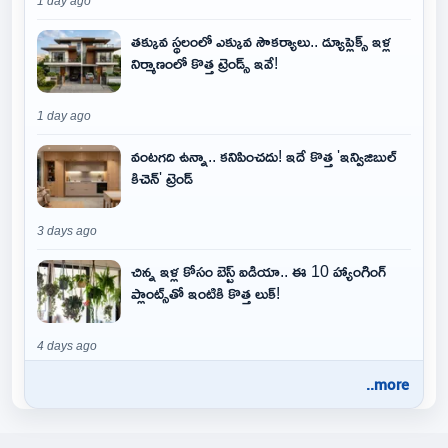
1 day ago
తక్కువ స్థలంలో ఎక్కువ సౌకర్యాలు.. డ్యూప్లెక్స్ ఇళ్ల
నిర్మాణంలో కొత్త ట్రెండ్స్ ఇవే!
1 day ago
వంటగది ఉన్నా.. కనిపించదు! ఇదే కొత్త 'ఇన్విజిబుల్
కిచెన్' ట్రెండ్
3 days ago
చిన్న ఇళ్ల కోసం బెస్ట్ ఐడియా.. ఈ 10 హ్యాంగింగ్
ప్లాంట్స్‌తో ఇంటికి కొత్త లుక్!
4 days ago
..more