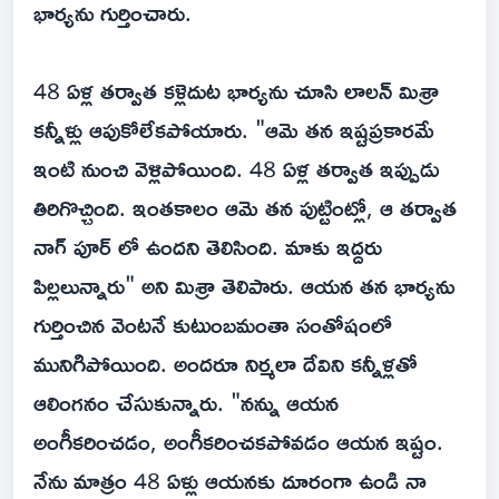
భార్యను గుర్తించారు.
48 ఏళ్ల తర్వాత కళ్లెదుట భార్యను చూసి లాలన్ మిశ్రా
కన్నీళ్లు ఆపుకోలేకపోయారు. "ఆమె తన ఇష్టప్రకారమే
ఇంటి నుంచి వెళ్లిపోయింది. 48 ఏళ్ల తర్వాత ఇప్పుడు
తిరిగొచ్చింది. ఇంతకాలం ఆమె తన పుట్టింట్లో, ఆ తర్వాత
నాగ్ పూర్ లో ఉందని తెలిసింది. మాకు ఇద్దరు
పిల్లలున్నారు" అని మిశ్రా తెలిపారు. ఆయన తన భార్యను
గుర్తించిన వెంటనే కుటుంబమంతా సంతోషంలో
మునిగిపోయింది. అందరూ నిర్మలా దేవిని కన్నీళ్లతో
ఆలింగనం చేసుకున్నారు. "నన్ను ఆయన
అంగీకరించడం, అంగీకరించకపోవడం ఆయన ఇష్టం.
నేను మాత్రం 48 ఏళ్లు ఆయనకు దూరంగా ఉండి నా