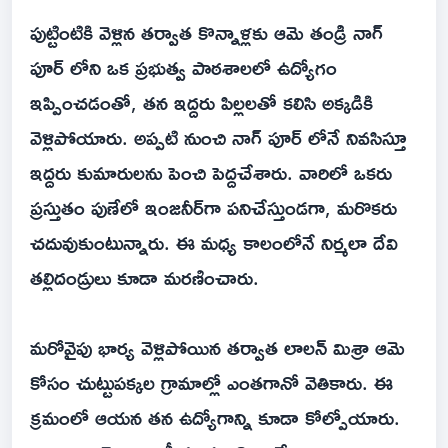
పుట్టింటికి వెళ్లిన తర్వాత కొన్నాళ్లకు ఆమె తండ్రి నాగ్
పూర్ లోని ఒక ప్రభుత్వ పాఠశాలలో ఉద్యోగం
ఇప్పించడంతో, తన ఇద్దరు పిల్లలతో కలిసి అక్కడికి
వెళ్లిపోయారు. అప్పటి నుంచి నాగ్ పూర్ లోనే నివసిస్తూ
ఇద్దరు కుమారులను పెంచి పెద్దచేశారు. వారిలో ఒకరు
ప్రస్తుతం పుణేలో ఇంజనీర్‌గా పనిచేస్తుండగా, మరొకరు
చదువుకుంటున్నారు. ఈ మధ్య కాలంలోనే నిర్మలా దేవి
తల్లిదండ్రులు కూడా మరణించారు.
మరోవైపు భార్య వెళ్లిపోయిన తర్వాత లాలన్ మిశ్రా ఆమె
కోసం చుట్టుపక్కల గ్రామాల్లో ఎంతగానో వెతికారు. ఈ
క్రమంలో ఆయన తన ఉద్యోగాన్ని కూడా కోల్పోయారు.