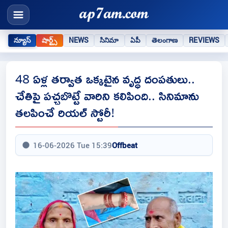
న్యూస్
షార్ట్స్
NEWS
సినిమా
ఏపీ
తెలంగాణ
REVIEWS
48 ఏళ్ల తర్వాత ఒక్కటైన వృద్ధ దంపతులు..
చేతిపై పచ్చబొట్టే వారిని కలిపింది.. సినిమాను
తలపించే రియల్ స్టోరీ!
16-06-2026 Tue 15:39
Offbeat