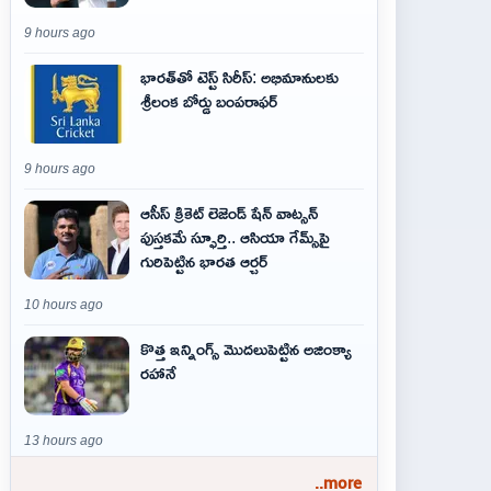
9 hours ago
భారత్‌తో టెస్ట్ సిరీస్: అభిమానులకు
శ్రీలంక బోర్డు బంపరాఫర్
9 hours ago
ఆసీస్ క్రికెట్ లెజెండ్ షేన్ వాట్సన్
పుస్తకమే స్ఫూర్తి.. ఆసియా గేమ్స్‌పై
గురిపెట్టిన భారత ఆర్చర్
10 hours ago
కొత్త ఇన్నింగ్స్ మొదలుపెట్టిన అజింక్యా
రహానే
13 hours ago
..more