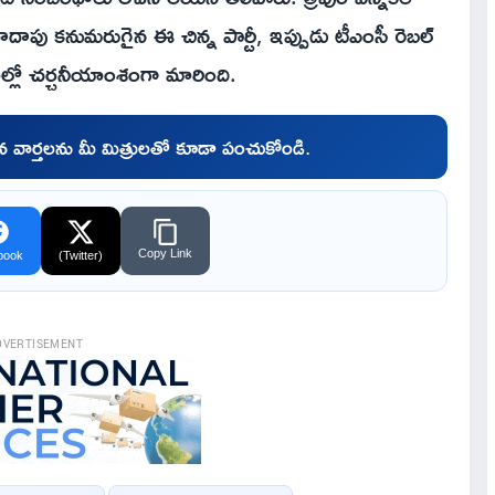
పు కనుమరుగైన ఈ చిన్న పార్టీ, ఇప్పుడు టీఎంసీ రెబల్
ల్లో చర్చనీయాంశంగా మారింది.
చిన వార్తలను మీ మిత్రులతో కూడా పంచుకోండి.
Copy Link
book
(Twitter)
DVERTISEMENT