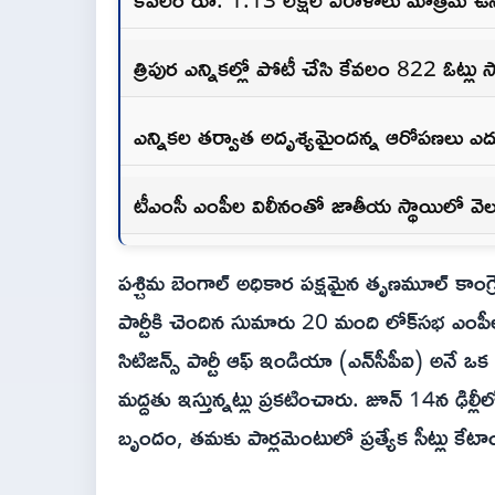
త్రిపుర ఎన్నికల్లో పోటీ చేసి కేవలం 822 ఓట్లు స
ఎన్నికల తర్వాత అదృశ్యమైందన్న ఆరోపణలు ఎదుర్
టీఎంసీ ఎంపీల విలీనంతో జాతీయ స్థాయిలో వెలుగ
పశ్చిమ బెంగాల్ అధికార పక్షమైన తృణమూల్ కాంగ్ర
పార్టీకి చెందిన సుమారు 20 మంది లోక్‌సభ ఎంపీ
సిటిజన్స్ పార్టీ ఆఫ్ ఇండియా (ఎన్‌సీపీఐ) అనే ఒక చ
మద్దతు ఇస్తున్నట్లు ప్రకటించారు. జూన్ 14న ఢిల
బృందం, తమకు పార్లమెంటులో ప్రత్యేక సీట్లు క