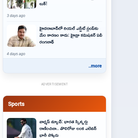
లుక్!
3 days ago
హైదరాబాద్‌లో రియల్ ఎస్టేట్ స్లంప్‌కు
మేం కారణం కాదు: హైడ్రా కమిషనర్ ఏవీ
రంగనాథ్
4 days ago
..more
ADVERTISEMENT
Sports
వార్మప్ మ్యాచ్: భారత స్పిన్నర్లు
రాణించినా.. తొలిరోజు లంక ఎలెవన్
భారీ స్కోరు