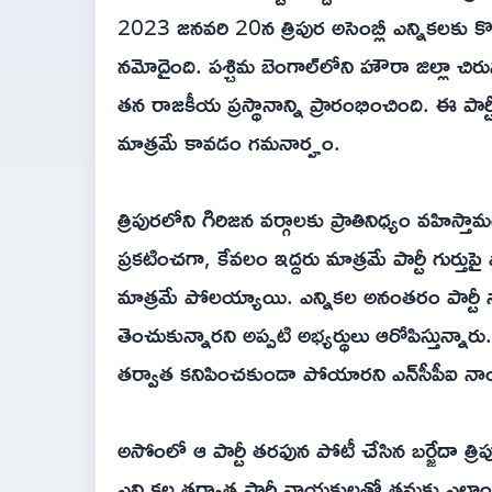
2023 జనవరి 20న త్రిపుర అసెంబ్లీ ఎన్నికలకు కొ
నమోదైంది. పశ్చిమ బెంగాల్‌లోని హౌరా జిల్లా చిరు
తన రాజకీయ ప్రస్థానాన్ని ప్రారంభించింది. ఈ పా
మాత్రమే కావడం గమనార్హం.
త్రిపురలోని గిరిజన వర్గాలకు ప్రాతినిధ్యం వహిస్త
ప్రకటించగా, కేవలం ఇద్దరు మాత్రమే పార్టీ గుర్తుప
మాత్రమే పోలయ్యాయి. ఎన్నికల అనంతరం పార్
తెంచుకున్నారని అప్పటి అభ్యర్థులు ఆరోపిస్తున్న
తర్వాత కనిపించకుండా పోయారని ఎన్‌సీపీఐ నాయకత
అసోంలో ఆ పార్టీ తరఫున పోటీ చేసిన బర్జేదా త్రిపు
ఎన్నికల తర్వాత పార్టీ నాయకులతో తమకు ఎలాంట