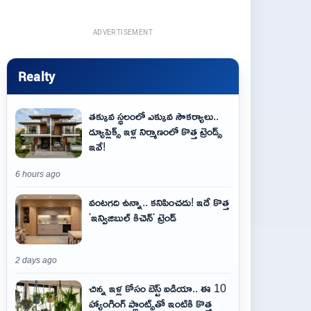
ADVERTISEMENT
Realty
తక్కువ స్థలంలో ఎక్కువ సౌకర్యాలు..
డ్యూప్లెక్స్ ఇళ్ల నిర్మాణంలో కొత్త ట్రెండ్స్
ఇవే!
6 hours ago
వంటగది ఉన్నా.. కనిపించదు! ఇదే కొత్త
'ఇన్విజిబుల్ కిచెన్' ట్రెండ్
2 days ago
చిన్న ఇళ్ల కోసం బెస్ట్ ఐడియా.. ఈ 10
హ్యాంగింగ్ ప్లాంట్స్‌తో ఇంటికి కొత్త