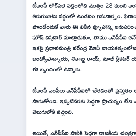
టీఎంసీ లోక్‌సభ పక్షంలోని మొత్తం 28 మంది 
తిరుగుబాటు వర్గంలో ఉండటం గమనార్హం. ఫిరా
పొందేందుకే వారు ఈ విలీన వ్యూహాన్ని అనుసరించార
ఘోష్ దస్తిదార్ మాట్లాడుతూ, తాము ఎన్‌సీపీఐ అన
ఇకపై ప్రధానమంత్రి నరేంద్ర మోదీ నాయకత్వంలోని ఎ
బంద్యోపాధ్యాయ, శతాబ్ది రాయ్, మాజీ క్రికెటర
ఈ బృందంలో ఉన్నారు.
టీఎంసీ ఎంపీలు ఎన్‌సీపీఐలో చేరడంతో ప్రస్తుతం ఆ ప
సాగుతోంది. ఇప్పటివరకు పెద్దగా ప్రాచుర్యం లే
వెలుగులోకి వచ్చింది.
అయితే, ఎన్‌సీపీఐ పార్టీకి పెద్దగా రాజకీయ చరి