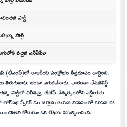
ాధించిన పార్టీ
కొన్న పార్టీ
ులోకి వచ్చిన ఎన్‌సీపీఐ
ెస్ (టీఎంసీ)లో రాజకీయ సంక్షోభం తీవ్రరూపం దాల్చింది.
లు తిరుగుబాటు జెండా ఎగురవేశారు. వారంతా నేషనలిస్ట్
ిన్న పార్టీలో విలీనమై, బీజేపీ నేతృత్వంలోని ఎన్డీయేకు
్లీలో లోక్‌సభ స్పీకర్ ఓం బిర్లాను ఆయన నివాసంలో కలిసిన ఈ
ేటాయించాలని కోరుతూ ఒక లేఖను సమర్పించింది.