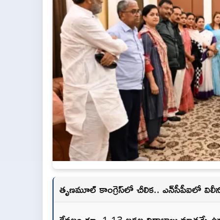
తృణమూల్ కాంగ్రెస్‌లో చీలిక.. ఎన్‌సీపీఐలో విల
కేవలం రూ. 1.13 లక్షల విరాళాలు మాత్రమే ఉన్న 