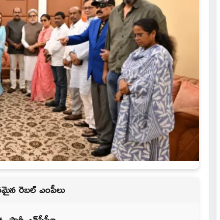
ీనమైన రెబల్ ఎంపీలు
పార్టీ ఎన్‌సీపీఐ