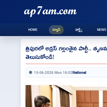
HOME
న్యూస్
షార్ట్స్
NEWS
త్రిపురలో అడ్రస్ గల్లంతైన పార్టీ.. తృణ
తెలుసుకోండి!
15-06-2026 Mon 16:02
National