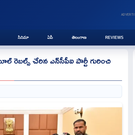
ADVERT
సినిమా
ఏపీ
తెలంగాణ
REVIEWS
మూల్ రెబల్స్ చేరిన ఎన్‌సీపీఐ పార్టీ గురించి