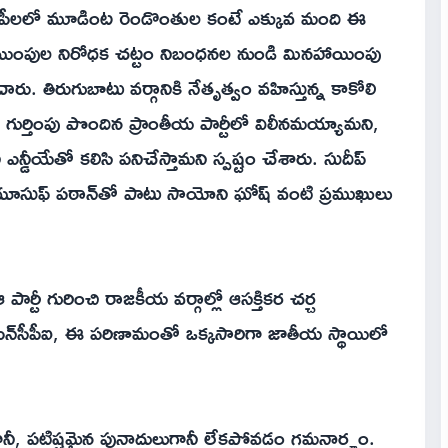
ఎంపీలలో మూడింట రెండొంతుల కంటే ఎక్కువ మంది ఈ
యింపుల నిరోధక చట్టం నిబంధనల నుండి మినహాయింపు
ు. తిరుగుబాటు వర్గానికి నేతృత్వం వహిస్తున్న కాకోలి
ే గుర్తింపు పొందిన ప్రాంతీయ పార్టీలో విలీనమయ్యామని,
న్డీయేతో కలిసి పనిచేస్తామని స్పష్టం చేశారు. సుదీప్
్ యూసుఫ్ పఠాన్‌తో పాటు సాయోని ఘోష్ వంటి ప్రముఖులు
ార్టీ గురించి రాజకీయ వర్గాల్లో ఆసక్తికర చర్చ
ని ఎన్‌సీపీఐ, ఈ పరిణామంతో ఒక్కసారిగా జాతీయ స్థాయిలో
త్రగానీ, పటిష్టమైన పునాదులుగానీ లేకపోవడం గమనార్హం.