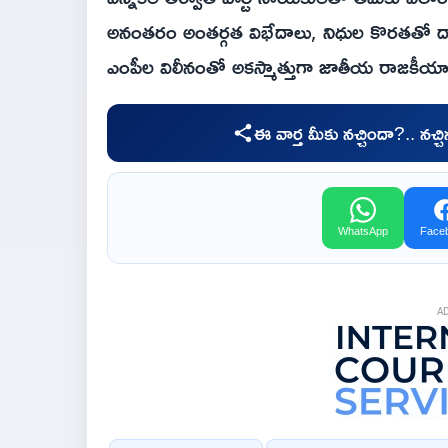
అనంతరం అంతర్గత విభేదాలు, నిధుల కొరతతో దాదా
ఎంపీల విలీనంతో అకస్మాత్తుగా జాతీయ రాజకీయా
ఈ వార్త మీకు నచ్చిందా?.. నచ్
WhatsApp
Face
A