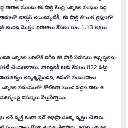
ద్ది వారాల ముందు ఈ పార్టీ కేంద్ర ఎన్నికల సంఘం వద్ద
నామాతో రిజిస్టర్ అయినప్పటికీ, ఈ పార్టీ తొలుత త్రిపురలో
ర్టీకి అందిన మొత్తం విరాళాలు కేవలం రూ. 1.13 లక్షలు
ామంటూ ఎన్నికల బరిలోకి దిగిన ఈ పార్టీ ఏడుగురు అభ్యర్థులను
ై పోటీ చేయగలిగారు. వారిద్దరికీ కలిపి కేవలం 822 ఓట్లు
టీ నాయకత్వం అదృశ్యమైందని, తమతో సంబంధాలు
ారు. ఎన్నికల సమయంలో కోల్‌కతా నుంచి వచ్చిన వారు ఆ
్వంపై విమర్శలు వెల్లువెత్తాయి.
ర అనే వ్యక్తి కూడా ఇదే అభిప్రాయాన్ని వ్యక్తం చేశారు.
ి సంబంధాలు లేవని ఆయన తెలిపారు. త్రిపుర ఎన్నికల