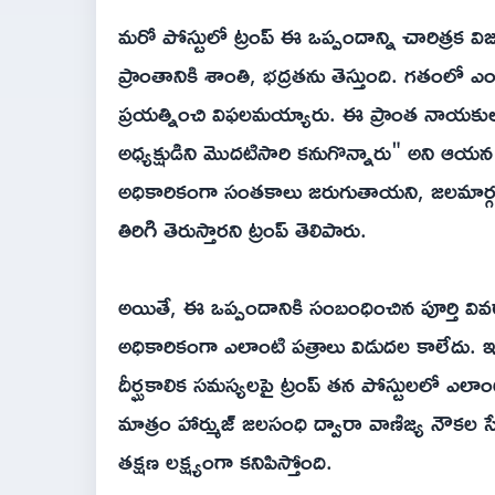
మరో పోస్టులో ట్రంప్ ఈ ఒప్పందాన్ని చారిత్రక 
ప్రాంతానికి శాంతి, భద్రతను తెస్తుంది. గతంలో ఎ
ప్రయత్నించి విఫలమయ్యారు. ఈ ప్రాంత నాయక
అధ్యక్షుడిని మొదటిసారి కనుగొన్నారు" అని ఆయ
అధికారికంగా సంతకాలు జరుగుతాయని, జలమార్గంల
తిరిగి తెరుస్తారని ట్రంప్ తెలిపారు.
అయితే, ఈ ఒప్పందానికి సంబంధించిన పూర్తి వివర
అధికారికంగా ఎలాంటి పత్రాలు విడుదల కాలేదు. ఇ
దీర్ఘకాలిక సమస్యలపై ట్రంప్ తన పోస్టులలో ఎలాం
మాత్రం హార్ముజ్ జలసంధి ద్వారా వాణిజ్య నౌకల
తక్షణ లక్ష్యంగా కనిపిస్తోంది.