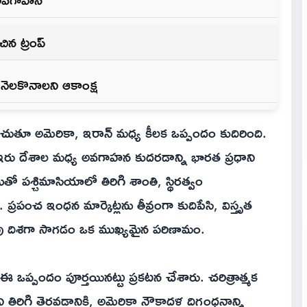
చిన ట్రంప్
ి నెలకొనాలని ఆకాంక్ష
రదించుతూ అమెరికా, ఇరాన్ మధ్య కీలక ఒప్పందం కుదిరింది.
 ఇరు దేశాల మధ్య అవగాహన కుదరడాన్ని భారత ప్రధాని
 పశ్చిమాసియాలో తిరిగి శాంతి, స్థిరత్వం
పంచ ఇంధన మార్కెట్లను తీవ్రంగా కుదిపేసి, విస్తృత
 దిశగా సాగడం ఒక ముఖ్యమైన పరిణామం.
 ఈ ఒప్పందం పూర్తయినట్టు ప్రకటన చేశారు. చరిత్రాత్మక
 తిరిగి తెరవడానికి, అమెరికా నౌకాదళ దిగ్బంధనాన్ని