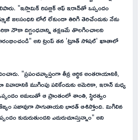
పారు. "ఇస్లామిక్ రిపబ్లిక్ ఆఫ్ ఇరాన్‌తో ఒప్పందం
మూజ్ జలసంధిని టోల్ లేకుండా తిరిగి తెరిచేందుకు నేను
ికా నౌకా దిగ్బంధనాన్ని తక్షణమే తొలగించాలని
 ప్రారంభించండి" అని ట్రంప్ తన 'ట్రూత్ సోషల్' ఖాతాలో
దించారు. "ప్రపంచవ్యాప్తంగా తీవ్ర ఆర్థిక అంతరాయానికి,
సియా వివాదానికి ముగింపు పలికేందుకు అమెరికా, ఇరాన్ మధ్య
ఒప్పందం అమలుతో ఆ ప్రాంతంలో శాంతి, స్థిరత్వం
ిజ్యం సజావుగా సాగుతాయని భారత్ ఆశిస్తోంది. మిగిలిన
ఒప్పందం కుదురుతుందని ఎదురుచూస్తున్నాం" అని