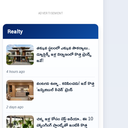
ADVERTISEMENT
Realty
తక్కువ స్థలంలో ఎక్కువ సౌకర్యాలు..
డ్యూప్లెక్స్ ఇళ్ల నిర్మాణంలో కొత్త ట్రెండ్స్
ఇవే!
4 hours ago
వంటగది ఉన్నా.. కనిపించదు! ఇదే కొత్త
'ఇన్విజిబుల్ కిచెన్' ట్రెండ్
2 days ago
చిన్న ఇళ్ల కోసం బెస్ట్ ఐడియా.. ఈ 10
హ్యాంగింగ్ ప్లాంట్స్‌తో ఇంటికి కొత్త