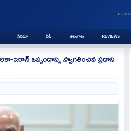
ADVERT
సినిమా
ఏపీ
తెలంగాణ
REVIEWS
ికా-ఇరాన్ ఒప్పందాన్ని స్వాగతించిన‌ ప్రధాని