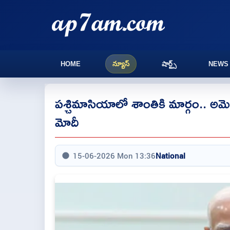
HOME
న్యూస్
షార్ట్స్
NEWS
పశ్చిమాసియాలో శాంతికి మార్గం.. అమెర
మోదీ
15-06-2026 Mon 13:36
National