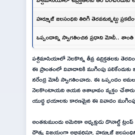
హ‌ర్మూజ్ జలసంధిని తిరిగి తెరవనున్నట్టు ప్రకటిం
ఒప్పందాన్ని స్వాగతించిన ప్రధాని మోదీ.. శాంత
పశ్చిమాసియాలో నెలకొన్న తీవ్ర ఉద్రిక్తతలకు తె
ఈ ప్రాంతంలో వివాదానికి ముగింపు పలికేందుకు
నరేంద్ర మోదీ స్వాగతించారు. ఈ ఒప్పందం అమలుతో
నెలకొంటాయని ఆయన ఆశాభావం వ్యక్తం చేశారు. ప్ర
యుద్ధ భయాలకు కారణమైన ఈ వివాదం ముగింపు
అంతకుముందు అమెరికా అధ్యక్షుడు డొనాల్డ్ ట్రంప్
దౌత్య విజయంగా అభివర్ణిస్తూ, హ‌ర్మూజ్ జలసంధిని