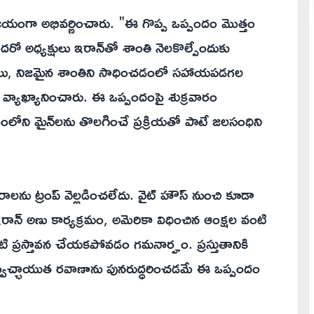
విజయంగా అభివర్ణించారు. "ఈ గొప్ప ఒప్పందం మొత్తం
ందరో అధ్యక్షులు ఇరాన్‌తో శాంతి నెలకొల్పేందుకు
ులు, నిజమైన శాంతిని సాధించడంలో సహాయపడగల
న వ్యాఖ్యానించారు. ఈ ఒప్పందంపై శుక్రవారం
ోని మైన్‌లను తొలగించే ప్రక్రియతో పాటే జలసంధిని
ాలను ట్రంప్ వెల్లడించలేదు. వైట్ హౌస్ నుంచి కూడా
రాన్ అణు కార్యక్రమం, అమెరికా విధించిన ఆంక్షల వంటి
టి ప్రస్తావన చేయకపోవడం గమనార్హం. ప్రస్తుతానికి
 స్వేచ్ఛాయుత రవాణాను పునరుద్ధరించడమే ఈ ఒప్పందం