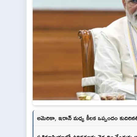
అమెరికా, ఇరాన్ మధ్య కీలక ఒప్పందం కుదిరినట్
పశ్చిమాసియాలో ఉద్రిక్తతలకు తెర దించేందుక