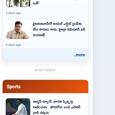
లుక్!
3 days ago
హైదరాబాద్‌లో రియల్ ఎస్టేట్ స్లంప్‌కు
మేం కారణం కాదు: హైడ్రా కమిషనర్ ఏవీ
రంగనాథ్
4 days ago
..more
ADVERTISEMENT
Sports
వార్మప్ మ్యాచ్: భారత స్పిన్నర్లు
రాణించినా.. తొలిరోజు లంక ఎలెవన్
భారీ స్కోరు