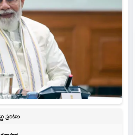
టు ప్రకటన
ు అవగాహన