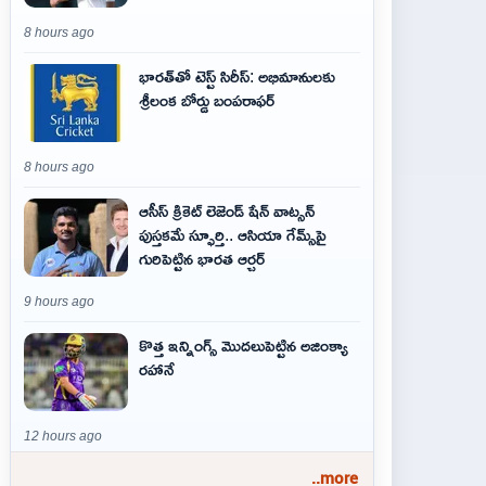
8 hours ago
భారత్‌తో టెస్ట్ సిరీస్: అభిమానులకు
శ్రీలంక బోర్డు బంపరాఫర్
8 hours ago
ఆసీస్ క్రికెట్ లెజెండ్ షేన్ వాట్సన్
పుస్తకమే స్ఫూర్తి.. ఆసియా గేమ్స్‌పై
గురిపెట్టిన భారత ఆర్చర్
9 hours ago
కొత్త ఇన్నింగ్స్ మొదలుపెట్టిన అజింక్యా
రహానే
12 hours ago
..more