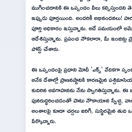
ముగించడానికి ఈ ఒప్పందం వీలు కల్పిస్తుందని తెలి
ఇప్పుడు పూర్తయింది. అందరికీ అభినందనలు! హ‌ర్
పూర్తి అధికారం ఇస్తున్నాను. అదే సమయంలో అమెర
ఆదేశిస్తున్నాను. ప్రపంచ నౌకలారా, మీ ఇంజిన్లు
పోస్ట్ చేశారు.
ఈ ఒప్పందంపై ప్రధాని మోదీ 'ఎక్స్' వేదికగా స్పం
అనేక దేశాల్లో ప్రాణనష్టానికి కారణమైన పశ్చిమా
కుదిరిన అవగాహనను నేను స్వాగతిస్తున్నాను. ఈ 
పునరుద్ధరించడంతో పాటు నౌకాయాన స్వేచ్ఛ, వాణ
అంశాలపై కూడా చర్చలు జరిగి, సుస్థిరమైన తుది 
పేర్కొన్నారు.