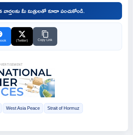
చిన వార్తలను మీ మిత్రులతో కూడా పంచుకోండి.
Copy Link
book
(Twitter)
DVERTISEMENT
West Asia Peace
Strait of Hormuz