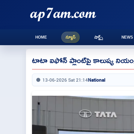
HOME
న్యూస్
షార్ట్స్
NEWS
టాటా ఐఫోన్ ప్లాంట్‌పై కాలుష్య నియం
13-06-2026 Sat 21:14
National