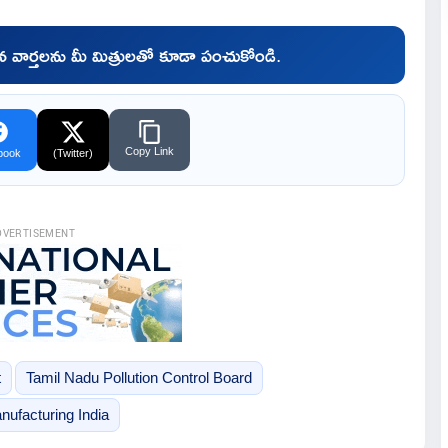
చిన వార్తలను మీ మిత్రులతో కూడా పంచుకోండి.
Copy Link
book
(Twitter)
DVERTISEMENT
t
Tamil Nadu Pollution Control Board
ufacturing India