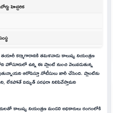
ర్డు హెచ్చరిక
సంస్థ
ాల తయారీ కర్మాగారానికి తమిళనాడు కాలుష్య నియంత్రణ
ి హోసూరులో ఉన్న ఈ ప్లాంట్ నుంచి వెలువడుతున్న
న్నాయని ఆరోపిస్తూ నోటీసులు జారీ చేసింది. ప్లాంట్‌ను
లేకపోతే విద్యుత్ సరఫరా నిలిపివేస్తామని
ఫిర్యాదులతో కాలుష్య నియంత్రణ మండలి అధికారులు రంగంలోకి