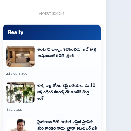
ADVERTISEMENT
Realty
వంటగది ఉన్నా.. కనిపించదు! ఇదే కొత్త
'ఇన్విజిబుల్ కిచెన్' ట్రెండ్
21 hours ago
చిన్న ఇళ్ల కోసం బెస్ట్ ఐడియా.. ఈ 10
హ్యాంగింగ్ ప్లాంట్స్‌తో ఇంటికి కొత్త
లుక్!
1 day ago
హైదరాబాద్‌లో రియల్ ఎస్టేట్ స్లంప్‌కు
మేం కారణం కాదు: హైడ్రా కమిషనర్ ఏవీ