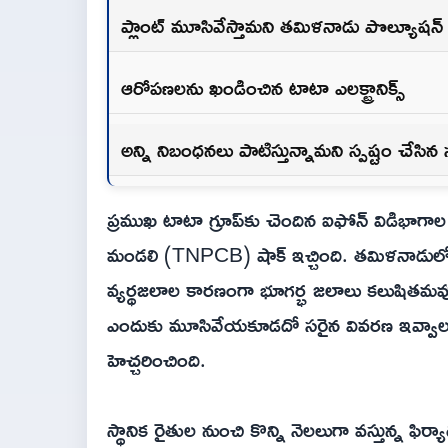
ప్లాంట్ మూసివేస్తామని తమిళనాడు పొల్యూషన్ బో
ఆరోపణలను ఖండించిన టాటా ఎలక్ట్రానిక్స్
అన్ని నిబంధనలు పాటిస్తున్నామని స్పష్టం చేసిన 
ప్రముఖ టాటా గ్రూప్‌కు చెందిన ఐఫోన్ విడిభాగ
మండలి (TNPCB) షాక్ ఇచ్చింది. తమిళనాడులోన
వ్యర్థజలాల కారణంగా భూగర్భ జలాలు కలుషితమవుతు
ఎందుకు మూసివేయకూడదో సరైన వివరణ ఇవ్వాలని, 
హెచ్చరించింది.
స్థానిక రైతుల నుంచి కొన్ని నెలలుగా వస్తున్న 