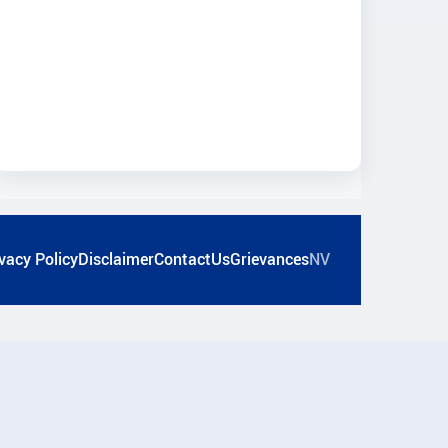
vacy Policy
Disclaimer
ContactUs
Grievances
NV