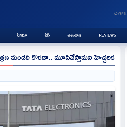
ADVERT
సినిమా
ఏపీ
తెలంగాణ
REVIEWS
త్రణ మండలి కొరడా.. మూసివేస్తామని హెచ్చరిక