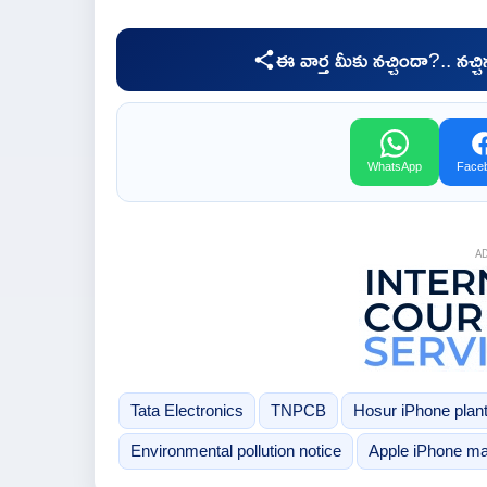
ఈ వార్త మీకు నచ్చిందా?.. నచ్
WhatsApp
Face
A
Tata Electronics
TNPCB
Hosur iPhone plan
Environmental pollution notice
Apple iPhone man