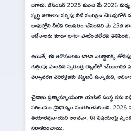
దిగారు. డిసెంబర్ 2025 నుంచి మే 2026 మధ్య ఐదుస
వ్యర్థ జలాలను వర్షపు నీటి సంరక్షణ చెరువులోక
బావుల్లోని నీటిని కలుషితం చేసిందని మే 25న జా
ఆదేశాలను కూడా టాటా పాటించలేదని తెలిపింది.
అయితే, ఈ ఆరోపణలను టాటా ఎలక్ట్రానిక్స్ తోసిపుచ్
గుర్తింపు పొందిన స్వతంత్ర ల్యాబ్‌లో చేయించిన పర
పర్యావరణ పరిరక్షణకు కట్టుబడి ఉన్నామని, అధికార
చైనాకు ప్రత్యామ్నాయంగా యాపిల్ సంస్థ తమ ఐఫ
పరిణామం ప్రాధాన్యం సంతరించుకుంది. 2026 నా
తయారవుతాయని అంచనా. ఈ విషయంపై స్పందించే
నిరాకరించాయి.