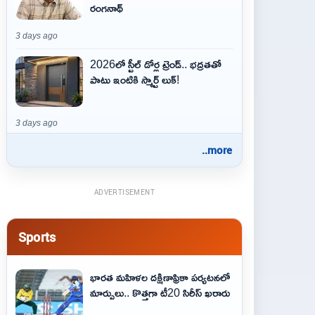
రంగనాథ్
3 days ago
2026లో స్టీల్ డోర్ల ట్రెండ్.. భద్రతతో
పాటు ఇంటికి స్మార్ట్ లుక్!
3 days ago
..more
ADVERTISEMENT
Sports
భారత మహిళల దక్షిణాఫ్రికా పర్యటనలో
మార్పులు.. కొత్తగా టీ20 సిరీస్ ఖరారు