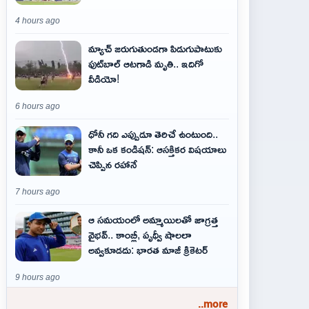
4 hours ago
మ్యాచ్ జరుగుతుండగా పిడుగుపాటుకు
ఫుట్‌బాల్ ఆటగాడి మృతి.. ఇదిగో
వీడియో!
6 hours ago
ధోనీ గది ఎప్పుడూ తెరిచే ఉంటుంది..
కానీ ఒక కండిషన్: ఆసక్తికర విషయాలు
చెప్పిన రహానే
7 hours ago
ఆ స‌మ‌యంలో అమ్మాయిల‌తో జాగ్ర‌త్త‌
వైభ‌వ్‌.. కాంబ్లీ, పృథ్వీ షాలలా
అవ్వ‌కూడ‌దు: భార‌త మాజీ క్రికెట‌ర్‌
9 hours ago
..more