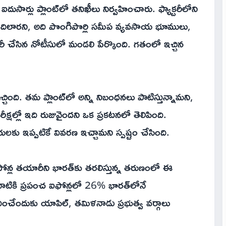
ార్లు ప్లాంట్‌లో తనిఖీలు నిర్వహించారు. ఫ్యాక్టరీలోని
ి వదిలారని, అది పొంగిపొర్లి సమీప వ్యవసాయ భూములు,
రీ చేసిన నోటీసులో మండలి పేర్కొంది. గతంలో ఇచ్చిన
చింది. తమ ప్లాంట్‌లో అన్ని నిబంధనలు పాటిస్తున్నామని,
ీక్షల్లో ఇది రుజువైందని ఒక ప్రకటనలో తెలిపింది.
ులకు ఇప్పటికే వివరణ ఇచ్చామని స్పష్టం చేసింది.
ోన్ల తయారీని భారత్‌కు తరలిస్తున్న తరుణంలో ఈ
టికి ప్రపంచ ఐఫోన్లలో 26% భారత్‌లోనే
ందుకు యాపిల్, తమిళనాడు ప్రభుత్వ వర్గాలు