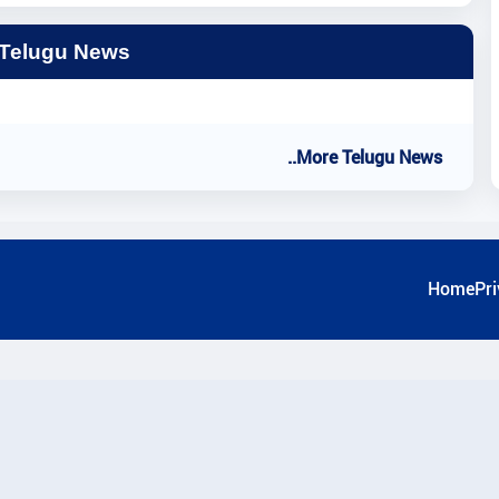
 Telugu News
..More Telugu News
Home
Pri