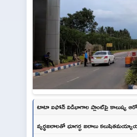
టాటా ఐఫోన్ విడిభాగాల ప్లాంట్‌పై కాలుష్య ఆ
వ్యర్థజలాలతో భూగర్భ జలాలు కలుషితమయ్యాయన