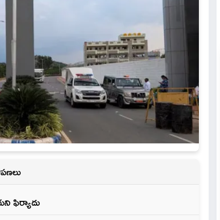
రోపణలు
ి ఫిర్యాదు