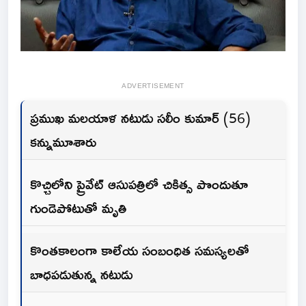
ADVERTISEMENT
ప్రముఖ మలయాళ నటుడు సలీం కుమార్ (56)
కన్నుమూశారు
కొచ్చిలోని ప్రైవేట్ ఆసుపత్రిలో చికిత్స పొందుతూ
గుండెపోటుతో మృతి
కొంతకాలంగా కాలేయ సంబంధిత సమస్యలతో
బాధపడుతున్న నటుడు