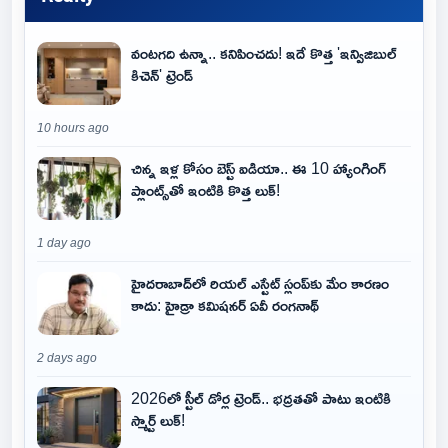
వంటగది ఉన్నా.. కనిపించదు! ఇదే కొత్త 'ఇన్విజిబుల్
కిచెన్' ట్రెండ్
10 hours ago
చిన్న ఇళ్ల కోసం బెస్ట్ ఐడియా.. ఈ 10 హ్యాంగింగ్
ప్లాంట్స్‌తో ఇంటికి కొత్త లుక్!
1 day ago
హైదరాబాద్‌లో రియల్ ఎస్టేట్ స్లంప్‌కు మేం కారణం
కాదు: హైడ్రా కమిషనర్ ఏవీ రంగనాథ్
2 days ago
2026లో స్టీల్ డోర్ల ట్రెండ్.. భద్రతతో పాటు ఇంటికి
స్మార్ట్ లుక్!