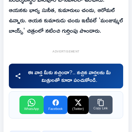
ఆయనకు భార్య సునీత, కుమారులు చందు, ఆరోమల్
ఉన్నారు. ఆయన కుమారుడు చందు ఇటీవలే 'మంజుమ్మల్
బాయ్స్' చిత్రంలో నటించి గుర్తింపు పొందారు.
ADVERTISEMENT
ఈ వార్త మీకు నచ్చిందా?.. నచ్చిన వార్తలను మీ
మిత్రులతో కూడా పంచుకోండి.
Copy Link
WhatsApp
Facebook
(Twitter)