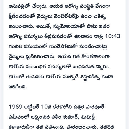
ఆసుపత్రిలో చేర్చారు. ఆయన ఆరోగ్య పరిస్థితి వేగంగా
క్షీణించడంతో వైద్యులు వెంటిలేటర్‌పై ఉంచి చికిత్స
అందించారు. అయితే, న్యుమోనియాతో పాటు ఇతర
ఆరోగ్య సమస్యలు తీవ్రమవడంతో శనివారం రాత్రి 10:43
గంటల సమయంలో గుండెపోటుతో మరణించినట్లు
వైద్యులు ధ్రువీకరించారు. ఆయన గత కొంతకాలంగా
కాలేయ సంబంధిత సమస్యలతో బాధపడుతున్నారు.
గతంలో ఆయనకు కాలేయ మార్పిడి శస్త్రచికిత్స కూడా
జరిగింది.
1969 అక్టోబర్ 10న కేరళలోని ఉత్తర పారవూర్
సమీపంలో జన్మించిన సలీం కుమార్, మిమిక్రీ
కళాకారుడిగా తన ప్రస్థానాన్ని ప్రారంభించారు. తనదైన