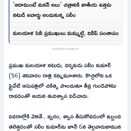
'ఆదామింటే మకన్ అబు' చిత్రానికి జాతీయ ఉత్తమ
నటుడి అవార్డు అందుకున్న సలీం
మలయాళ సినీ ప్రముఖులు మమ్ముట్టి, దిలీప్ సంతాపం
ADVERTISEMENT
ప్రముఖ మలయాళ నటుడు, దర్శకుడు సలీం కుమార్
(56) శనివారం రాత్రి కన్నుమూశారు. కొచ్చిలోని ఒక
ప్రైవేట్ ఆసుపత్రిలో చికిత్స పొందుతూ తీవ్ర గుండెపోటు
రావడంతో ఆయన తుదిశ్వాస విడిచారు.
వివరాల్లోకి వెళితే.. జ్వరం, శ్వాస తీసుకోవడంలో ఇబ్బంది
తలెత్తడంతో సలీం కుమార్‌ను జూన్ 6న తెల్లవారుజామున