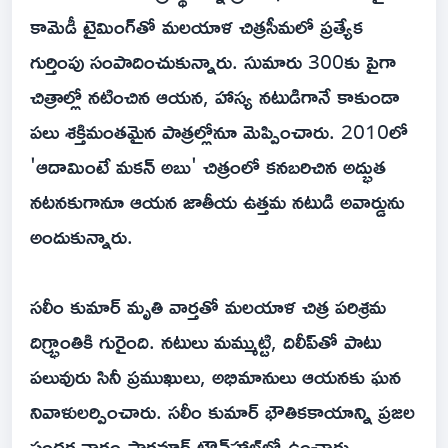
కామెడీ టైమింగ్‌తో మలయాళ చిత్రసీమలో ప్రత్యేక
గుర్తింపు సంపాదించుకున్నారు. సుమారు 300కు పైగా
చిత్రాల్లో నటించిన ఆయన, హాస్య నటుడిగానే కాకుండా
పలు శక్తిమంతమైన పాత్రల్లోనూ మెప్పించారు. 2010లో
'ఆదామింటే మకన్ అబు' చిత్రంలో కనబరిచిన అద్భుత
నటనకుగానూ ఆయన జాతీయ ఉత్తమ నటుడి అవార్డును
అందుకున్నారు.
సలీం కుమార్ మృతి వార్తతో మలయాళ చిత్ర పరిశ్రమ
దిగ్భ్రాంతికి గురైంది. నటులు మమ్ముట్టి, దిలీప్‌తో పాటు
పలువురు సినీ ప్రముఖులు, అభిమానులు ఆయనకు ఘన
నివాళులర్పించారు. సలీం కుమార్ భౌతికకాయాన్ని ప్రజల
సందర్శనార్థం పారవూర్ టౌన్‌హాల్‌లో ఉంచారు.