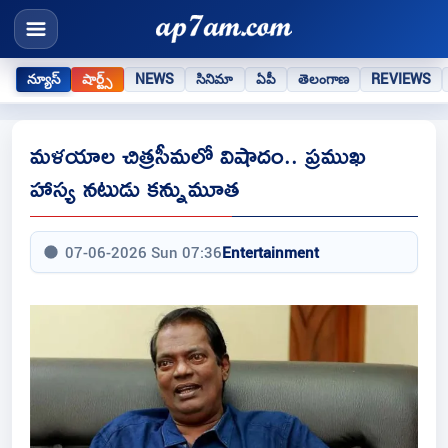
న్యూస్
షార్ట్స్
NEWS
సినిమా
ఏపీ
తెలంగాణ
REVIEWS
మళయాల చిత్రసీమలో విషాదం.. ప్రముఖ
హాస్య నటుడు కన్నుమూత
07-06-2026 Sun 07:36
Entertainment