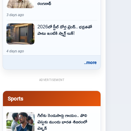
రంగనాథ్
3 days ago
2026లో స్టీల్ డోర్ల ట్రెండ్.. భద్రతతో
పాటు ఇంటికి స్మార్ట్ లుక్!
4 days ago
..more
ADVERTISEMENT
Sports
గిల్‌కు రెండుసార్లు గాయం.. తొలి
టెస్టుకు ముందు భారత శిబిరంలో
టెన్షన్