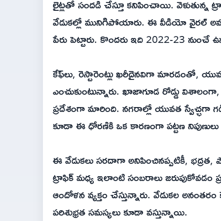
లైట్లతో సందడి చేస్తూ కనిపించాయి. వెళుతున్న ట
వేడుకల్లో మునిగిపోయారు. ఈ వీడియో వైరల్ అవడంత
పేరు పెట్టారు. కొందరు ఇది 2022-23 నుంచే ఉన
కేఫ్‌లు, రెస్టారెంట్లు ఖరీదైనవిగా మారడంతో, యు
ఎంచుకుంటున్నారు. ఖాజాగూడ రోడ్డు విశాలంగా, 
ప్రదేశంగా మారింది. నగరాల్లో యువత స్వేచ్ఛగా 
కూడా ఈ ధోరణికి ఒక కారణంగా పట్టణ నిపుణులు విశ్ల
ఈ వేడుకలు సరదాగా అనిపించినప్పటికీ, భద్రత, పౌ
ట్రాఫిక్ మధ్య ఇలాంటి సంబరాలు జరుపుకోవడం ప
ఆందోళన వ్యక్తం చేస్తున్నారు. వేడుకల అనంతరం కేక్
పరిశుభ్రత సమస్యలు కూడా వస్తున్నాయి.