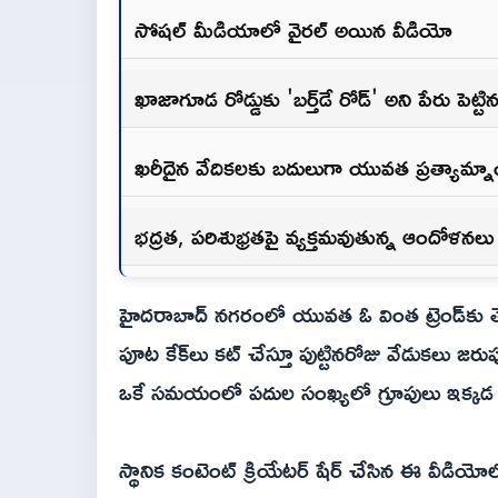
సోషల్ మీడియాలో వైరల్ అయిన వీడియో
ఖాజాగూడ రోడ్డుకు 'బర్త్‌డే రోడ్' అని పేరు పెట్టిన
ఖరీదైన వేదికలకు బదులుగా యువత ప్రత్యామ్
భద్రత, పరిశుభ్రతపై వ్యక్తమవుతున్న ఆందోళనలు
హైదరాబాద్ నగరంలో యువత ఓ వింత ట్రెండ్‌కు తెరలే
పూట కేక్‌లు కట్ చేస్తూ పుట్టినరోజు వేడుకలు 
ఒకే సమయంలో పదుల సంఖ్యలో గ్రూపులు ఇక్కడ స
స్థానిక కంటెంట్ క్రియేటర్ షేర్ చేసిన ఈ వీడియోలో