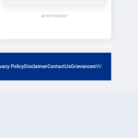
ADVERTISEMENT
vacy Policy
Disclaimer
ContactUs
Grievances
NV