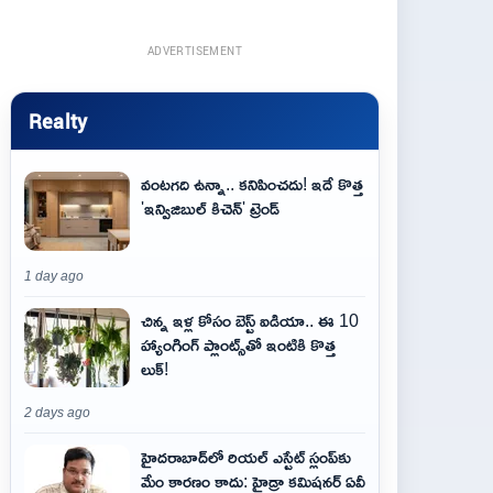
ADVERTISEMENT
Realty
వంటగది ఉన్నా.. కనిపించదు! ఇదే కొత్త
'ఇన్విజిబుల్ కిచెన్' ట్రెండ్
1 day ago
చిన్న ఇళ్ల కోసం బెస్ట్ ఐడియా.. ఈ 10
హ్యాంగింగ్ ప్లాంట్స్‌తో ఇంటికి కొత్త
లుక్!
2 days ago
హైదరాబాద్‌లో రియల్ ఎస్టేట్ స్లంప్‌కు
మేం కారణం కాదు: హైడ్రా కమిషనర్ ఏవీ