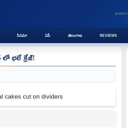
ADVERT
సినిమా
ఏపీ
తెలంగాణ
REVIEWS
లో భలే క్రేజ్!