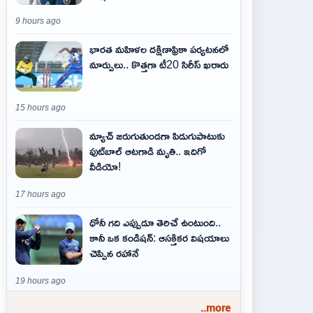
9 hours ago
భారత మహిళల దక్షిణాఫ్రికా పర్యటనలో
మార్పులు.. కొత్తగా టీ20 సిరీస్ ఖరారు
15 hours ago
మ్యాచ్ జరుగుతుండగా పిడుగుపాటుకు
ఫుట్‌బాల్ ఆటగాడి మృతి.. ఇదిగో
వీడియో!
17 hours ago
ధోనీ గది ఎప్పుడూ తెరిచే ఉంటుంది..
కానీ ఒక కండిషన్: ఆసక్తికర విషయాలు
చెప్పిన రహానే
19 hours ago
..more