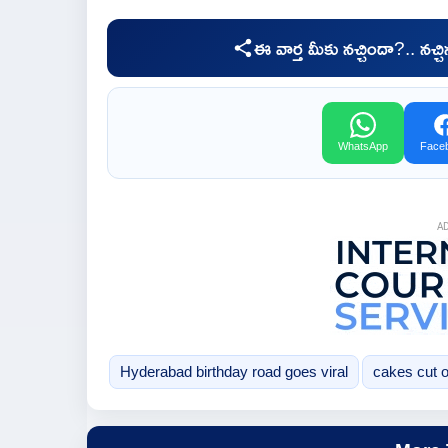
ఈ వార్త మీకు నచ్చిందా?.. నచ్
WhatsApp
Face
A
Hyderabad birthday road goes viral
cakes cut o