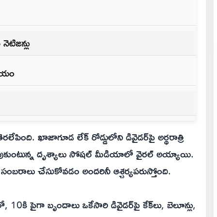
 నెటిజన్లు
నాయం
పింది. ఖాజాగూడ లేక్ రోడ్డులోని డివైడర్‌పై అర్థరాత్రి
జరుపుకుంటున్న దృశ్యాలు సోషల్ మీడియాలో వైరల్ అయ్యాయి.
ంబరాలు చేసుకోవడం అందరినీ ఆశ్చర్యపరుస్తోంది.
, 10కి పైగా బృందాలు ఒకేసారి డివైడర్‌పై కేక్‌లు, బెలూన్లు,