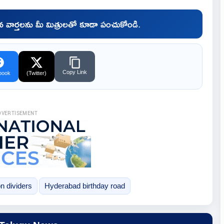
చిన వార్తలను మీ మిత్రులతో కూడా పంచుకోండి.
Copy Link
book
(Twitter)
DVERTISEMENT
n dividers
Hyderabad birthday road