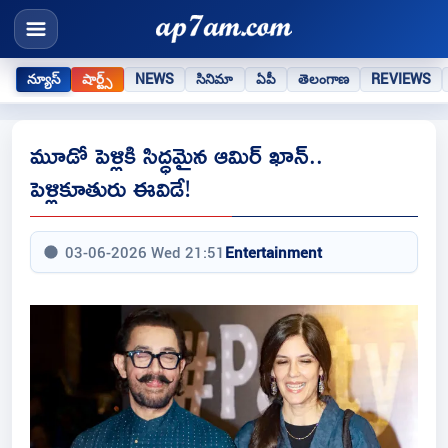
న్యూస్
షార్ట్స్
NEWS
సినిమా
ఏపీ
తెలంగాణ
REVIEWS
మూడో పెళ్లికి సిద్ధమైన ఆమిర్ ఖాన్..
పెళ్లికూతురు ఈవిడే!
03-06-2026 Wed 21:51
Entertainment