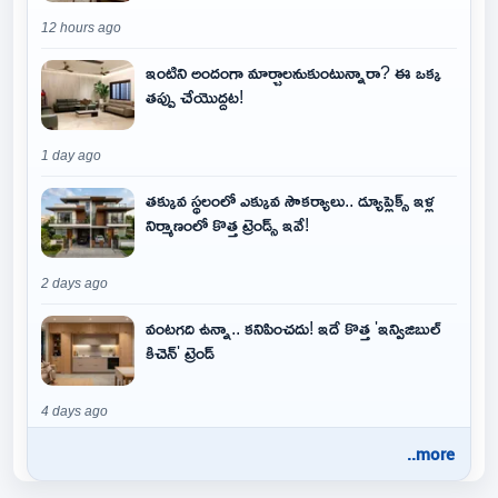
12 hours ago
ఇంటిని అందంగా మార్చాలనుకుంటున్నారా? ఈ ఒక్క
తప్పు చేయొద్దట!
1 day ago
తక్కువ స్థలంలో ఎక్కువ సౌకర్యాలు.. డ్యూప్లెక్స్ ఇళ్ల
నిర్మాణంలో కొత్త ట్రెండ్స్ ఇవే!
2 days ago
వంటగది ఉన్నా.. కనిపించదు! ఇదే కొత్త 'ఇన్విజిబుల్
కిచెన్' ట్రెండ్
4 days ago
..more