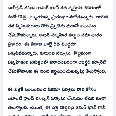
బాలీవుడ్ నటుడు ఆమిర్ ఖాన్ తన వ్యక్తిగత జీవితంలో
మరో కొత్త అధ్యాయాన్ని ప్రారంభించబోతున్నారు. ఆయన
తన స్నేహితురాలు గౌరీ స్ప్రాట్‌ను మూడో వివాహం
చేసుకోనున్నారు. ఆమిర్ సన్నిహిత వర్గాల సమాచారం
ప్రకారం, ఈ ఏడాది జూలై 5న వీరిద్దరూ
ఒక్కటవనున్నారు. కుటుంబ సభ్యులు, కొద్దిమంది
సన్నిహితుల సమక్షంలో నిరాడంబరంగా రిజిస్టర్ మ్యారేజ్
చేసుకోవాలని ఈ జంట నిర్ణయించుకున్నట్లు తెలుస్తోంది.
ఈ పెళ్లికి సంబంధించి సినిమా పరిశ్రమ వారి కోసం
ఎలాంటి గ్రాండ్ రిసెప్షన్ ఏర్పాటు చేయడం లేదని కూడా
తెలుస్తోంది. అయితే, ఈ పెళ్లి వార్తలపై ఆమిర్ ఖాన్ గానీ,