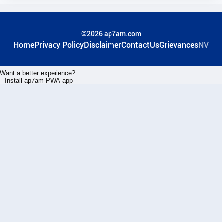
©2026 ap7am.com
Home
Privacy Policy
Disclaimer
ContactUs
Grievances
NV
Want a better experience?
Install ap7am PWA app