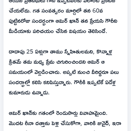
ఆయన ప్రతినిధులు గానీ ఇప్పటివరకు ఎలాంటి ప్రకటన
చేయలేదు. గత సంవత్సరం మార్చిలో తన 60వ
పుట్టినరోజు సందర్భంగా ఆమిర్ ఖాన్ తన ప్రేయసి గౌరీని
మీడియాకు పరిచయం చేసిన విషయం తెలిసిందే.
దాదాపు 25 ఏళ్లుగా తాము స్నేహితులమని, కొన్నాళ్ల
క్రితమే తమ మధ్య ప్రేమ చిగురించిందని ఆమిర్ ఆ
సమయంలో వెల్లడించారు. అప్పటి నుంచి వీరిద్దరూ పలు
సందర్భాల్లో కలిసి కనిపిస్తున్నారు. గౌరీకి ఇప్పటికే ఏడేళ్ల
కుమారుడు ఉన్నాడు.
ఆమిర్ ఖాన్‌కు గతంలో రెండుసార్లు వివాహమైంది.
మొదట రీనా దత్తాను పెళ్లి చేసుకోగా, వారికి జునైద్, ఇరా