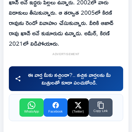
ఖాన్ అనే ఇద్దరు పిల్లలు ఉన్నారు. 2002లో వారు
విడాకులు తీసుకున్నారు. ఆ తర్వాత 2005లో కిరణ్
రావును రెండో వివాహం చేసుకున్నారు. వీరికి ఆజాద్
రావు ఖాన్ అనే కుమారుడు ఉన్నాడు. అమీర్, కిరణ్
2021లో విడిపోయారు.
ADVERTISEMENT
ఈ వార్త మీకు నచ్చిందా?.. నచ్చిన వార్తలను మీ
మిత్రులతో కూడా పంచుకోండి.
Copy Link
WhatsApp
Facebook
(Twitter)