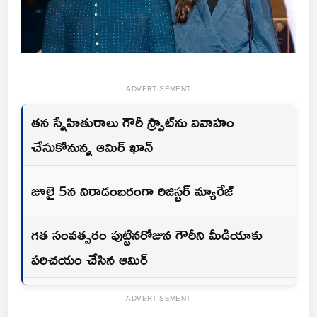
ADVERTISEMENT
తన స్నేహితురాలు గౌరీ స్ప్రాట్‌ను వివాహం
చేసుకోనున్న ఆమిర్ ఖాన్
జూలై 5న నిరాడంబరంగా రిజిస్టర్ మ్యారేజ్
గత సంవత్సరం పుట్టినరోజున గౌరీని మీడియాకు
పరిచయం చేసిన ఆమిర్
ADVERTISEMENT