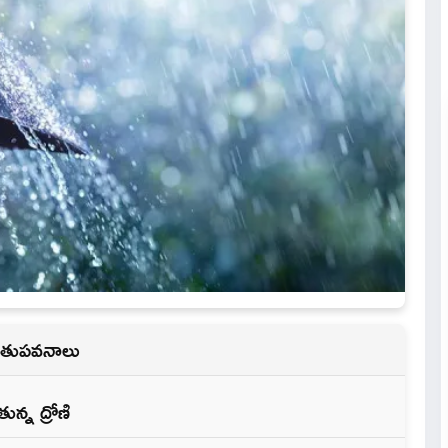
 రుతుపవనాలు
్న ద్రోణి