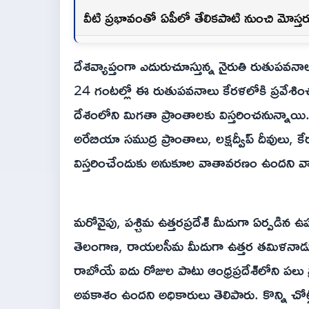
వీటి ప్రభావంతో ఏపీలో తేలికపాటి నుంచి మోస్త
దేశవ్యాప్తంగా ఎదురుచూస్తున్న నైరుతి రుతుపవన
24 గంటల్లో ఈ రుతుపవనాలు కేరళలోకి ప్రవేశించన
దేశంలోని మిగతా ప్రాంతాలకు విస్తరించనున్నాయి
అరేబియా సముద్ర ప్రాంతాలు, లక్షద్వీప్ దీవులు,
విస్తరించేందుకు అనుకూల వాతావరణం ఉందని వాతా
మరోవైపు, పశ్చిమ ఉత్తరప్రదేశ్ మీదుగా ఏర్పడిన ఉ
తెలంగాణ, రాయలసీమ మీదుగా ఉత్తర తమిళనాడు వ
రాబోయే ఐదు రోజుల పాటు ఆంధ్రప్రదేశ్‌లోని పలు ప్
అవకాశం ఉందని అధికారులు తెలిపారు. కొన్ని 