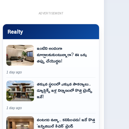
ADVERTISEMENT
Realty
ఇంటిని అందంగా
మార్చాలనుకుంటున్నారా? ఈ ఒక్క
తప్పు చేయొద్దట!
1 day ago
తక్కువ స్థలంలో ఎక్కువ సౌకర్యాలు..
డ్యూప్లెక్స్ ఇళ్ల నిర్మాణంలో కొత్త ట్రెండ్స్
ఇవే!
1 day ago
వంటగది ఉన్నా.. కనిపించదు! ఇదే కొత్త
'ఇన్విజిబుల్ కిచెన్' ట్రెండ్