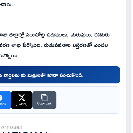
ంచారు.
రాజు జిల్లాల్లో పలుచోట్ల ఉరుములు, మెరుపులు, ఈదురు
ావరణ శాఖ పేర్కొంది. రుతుపవనాల విస్తరణతో ఎండల
టనున్నాయి.
చిన వార్తలను మీ మిత్రులతో కూడా పంచుకోండి.
Copy Link
book
(Twitter)
DVERTISEMENT