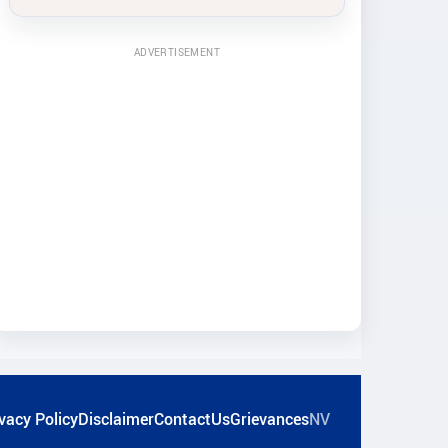
ADVERTISEMENT
vacy Policy
Disclaimer
ContactUs
Grievances
NV