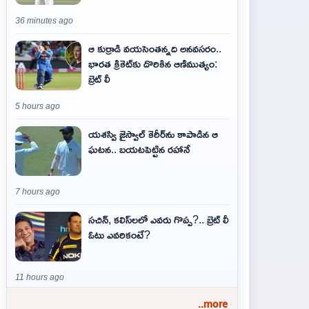
36 minutes ago
ఆ కుర్రాడి వయసెంతన్నది అనవసరం..
భారత క్రికెట్‌కు దొరికిన ఆణిముత్యం:
బ్రెట్ లీ
5 hours ago
యశస్వి జైస్వాల్ కెరీర్‌ను కాపాడిన ఆ
ఘటన.. బయటపెట్టిన రహానే
7 hours ago
సచిన్, కలిస్‌లలో ఎవరు గొప్ప?.. బ్రెట్ లీ
ఓటు ఎవరికంటే?
11 hours ago
..more