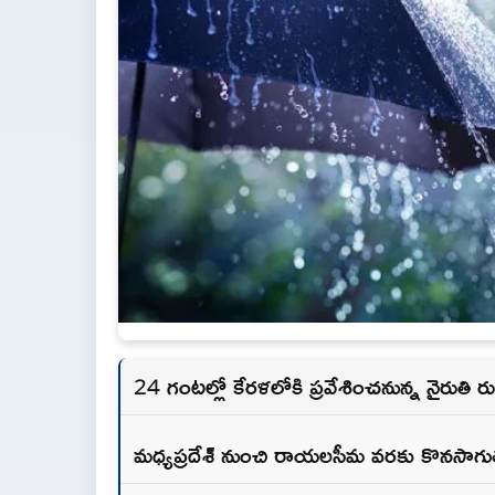
24 గంటల్లో కేరళలోకి ప్రవేశించనున్న నైరుతి
మధ్యప్రదేశ్ నుంచి రాయలసీమ వరకు కొనసాగుతున