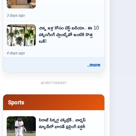
3 days ago
చిన్న ఇళ్ల కోసం బెస్ట్ ఐడియా.. ఈ 10
హ్యాంగింగ్ ప్లాంట్స్‌తో ఇంటికి కొత్త
లుక్!
4 days ago
..more
ADVERTISEMENT
Sports
సిరాజ్ సిక్సర్ల హ్యాట్రిక్.. వార్మప్
మ్యాచ్‌లో భారత్ థ్రిల్లింగ్ విక్టరీ