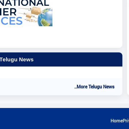
 Telugu News
..More Telugu News
Home
Pri