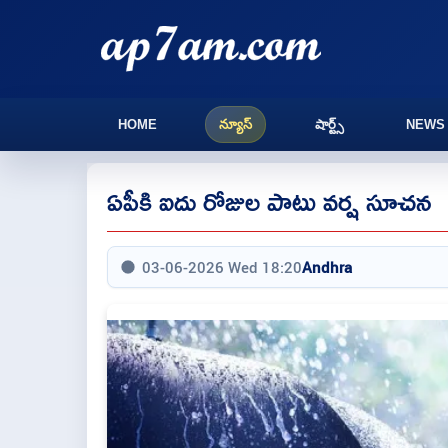
HOME
న్యూస్
షార్ట్స్
NEWS
ఏపీకి ఐదు రోజుల పాటు వర్ష సూచన
03-06-2026 Wed 18:20
Andhra