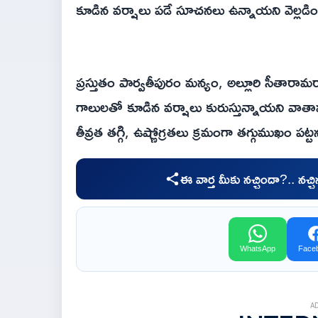
కూడిన వర్షాలు పడే సూచనలు ఉన్నాయని వెల్లడి
ప్రస్తుతం పార్వతీపురం మన్యం, అల్లూరి సీతారామ
గాలులతో కూడిన వర్షాలు కురుస్తున్నాయని వాత
తీవ్రత తగ్గి, ఉష్ణోగ్రతలు క్రమంగా తగ్గుముఖం పట్
ఈ వార్త మీకు నచ్చిందా?.. నచ్
WhatsApp
Face
A