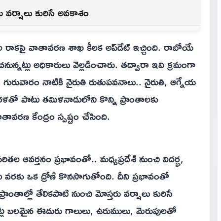
రు వర్షాలు కురిసే అవకాశం
ాల రాకపై వాతావరణ శాఖ కీలక అప్‌డేట్ ఇచ్చింది. రాబోయే
ున్నట్లు అధికారులు వెల్లడించారు. తద్వారా ఇవి క్రమంగా
. గురువారం నాటికి నైరుతి రుతుపవనాలు.. నైరుతి, ఆగ్నేయ
 కేరళతో పాటు తమిళనాడులోని కొన్ని ప్రాంతాలకు
వరణ కేంద్రం స్పష్టం చేసింది.
పరితల ఆవర్తనం ప్రభావంతో.. మధ్యప్రదేశ్ నుంచి విదర్భ,
రకు ఒక ద్రోణి కొనసాగుతోంది. దీని ప్రభావంతో
రాంతాల్లో తేలికపాటి నుంచి మోస్తరు వర్షాలు కురిసే
చోట్ల బలమైన ఈదురు గాలులు, ఉరుములు, మెరుపులతో