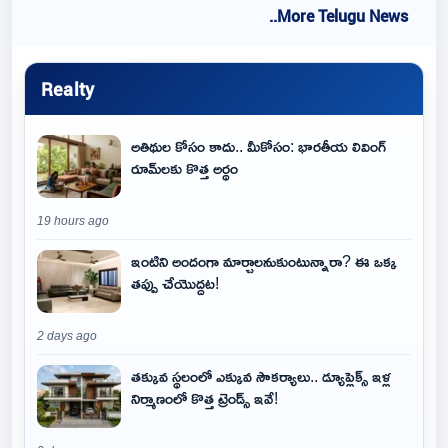
..More Telugu News
Realty
అతిథుల కోసం కాదు.. మీకోసం: భారతీయ లివింగ్
రూమ్‌లకు కొత్త అర్థం
19 hours ago
ఇంటిని అందంగా మార్చాలనుకుంటున్నారా? ఈ ఒక్క
తప్పు చేయొద్దట!
2 days ago
తక్కువ స్థలంలో ఎక్కువ సౌకర్యాలు.. డ్యూప్లెక్స్ ఇళ్ల
నిర్మాణంలో కొత్త ట్రెండ్స్ ఇవే!