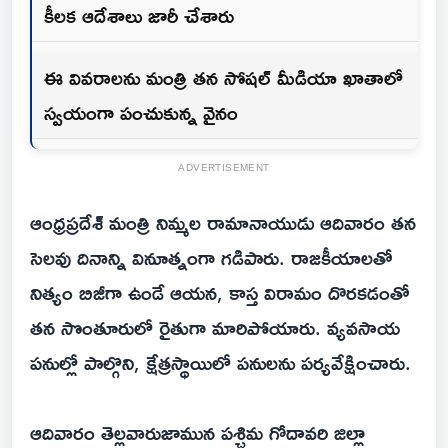
కీలక ఆదేశాలు జారీ చేశారు
ఈ వివరాలను మంత్రి తన సోషల్ మీడియా ఖాతాలో
స్వయంగా పంచుకున్న వైనం
ADVERTISEMENT
ఆంధ్రప్రదేశ్ మంత్రి నిమ్మల రామానాయుడు ఆదివారం తన
సెలవు దినాన్ని వినూత్నంగా గడిపారు. రాజకీయాలతో
నిత్యం బిజీగా ఉండే ఆయన, కాస్త విరామం దొరకడంతో
తన సొంతూరులో రైతుగా మారిపోయారు. వ్యవసాయ
పనుల్లో పాల్గొని, క్షేత్రస్థాయిలో పనులను పర్యవేక్షించారు.
ఆదివారం తెల్లవారుజామున పశ్చిమ గోదావరి జిల్లా