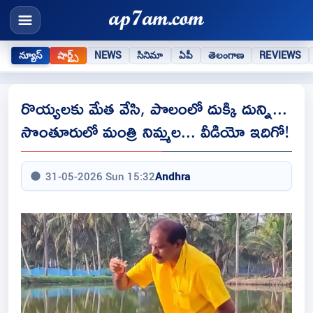
న్యూస్
షార్ట్స్
NEWS
సినిమా
ఏపీ
తెలంగాణ
REVIEWS
రొయ్యలకు మేత వేసి, పొలంలో దుక్కి దున్ని...
సొంతూరులో మంత్రి నిమ్మల... వీడియో ఇదిగో!
31-05-2026 Sun 15:32
Andhra