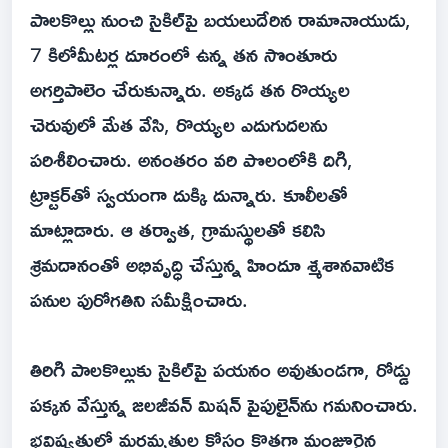
పాలకొల్లు నుంచి సైకిల్‌పై బయలుదేరిన రామానాయుడు,
7 కిలోమీటర్ల దూరంలో ఉన్న తన సొంతూరు
అగర్తిపాలెం చేరుకున్నారు. అక్కడ తన రొయ్యల
చెరువులో మేత వేసి, రొయ్యల ఎదుగుదలను
పరిశీలించారు. అనంతరం వరి పొలంలోకి దిగి,
ట్రాక్టర్‌తో స్వయంగా దుక్కి దున్నారు. కూలీలతో
మాట్లాడారు. ఆ తర్వాత, గ్రామస్థులతో కలిసి
శ్రమదానంతో అభివృద్ధి చేస్తున్న హిందూ శ్మశానవాటిక
పనుల పురోగతిని సమీక్షించారు.
తిరిగి పాలకొల్లుకు సైకిల్‌పై పయనం అవుతుండగా, రోడ్డు
పక్కన వేస్తున్న జలజీవన్ మిషన్ పైపులైన్‌ను గమనించారు.
భవిష్యత్తులో మరమ్మతుల కోసం కొత్తగా మంజూరైన