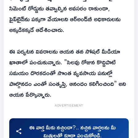
సిమెంట్ రోడ్డును తవ్వాల్సిన అవసరం రాకుండా,
పైప్‌లైన్‌ను పక్కగా వేయాలని ఆర్‌అండ్‌బీ అధికారులను
అక్కడికక్కడే ఆదేశించారు.
ఈ పర్యటన వివరాలను ఆయన తన సోషల్ మీడియా
ఖాతాలో పంచుకున్నారు. "సెలవు రోజున కొద్దిపాటి
సమయం దొరకడంతో సొంత వ్యవసాయ పనుల్లో
పాల్గొనడం ఎంతో సంతృప్తి, ఆనందం కలిగించింది" అని
ఆయన పేర్కొన్నారు.
ADVERTISEMENT
ఈ వార్త మీకు నచ్చిందా?.. నచ్చిన వార్తలను మీ
మిత్రులతో కూడా పంచుకోండి.