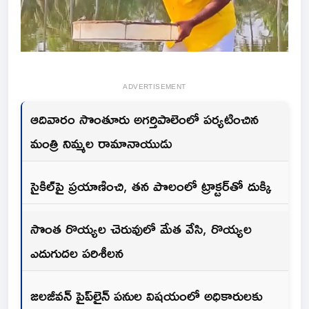
ADVERTISEMENT
ఆదివారం సొంతూరు అగర్తిపాలెంలో పర్యటించిన
మంత్రి నిమ్మల రామానాయుడు
సైకిల్‌పై ప్రయాణించి, తన పొలంలో ట్రాక్టర్‌తో దుక్కి
సొంత రొయ్యల చెరువులో మేత వేసి, రొయ్యల
ఎదుగుదల పరిశీలన
జలజీవన్ పైప్‌లైన్ పనుల విషయంలో అధికారులకు