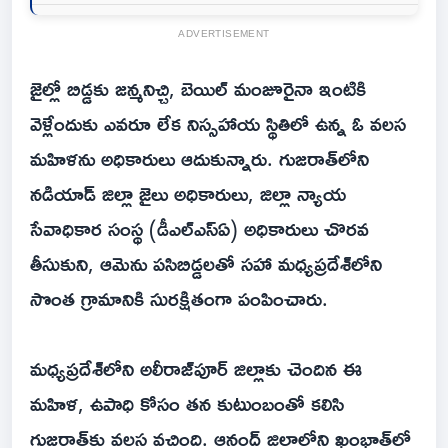
ADVERTISEMENT
జైల్లో బిడ్డకు జన్మనిచ్చి, బెయిల్ మంజూరైనా ఇంటికి
వెళ్లేందుకు ఎవరూ లేక నిస్సహాయ స్థితిలో ఉన్న ఓ వలస
మహిళను అధికారులు ఆదుకున్నారు. గుజరాత్‌లోని
నడియాడ్ జిల్లా జైలు అధికారులు, జిల్లా న్యాయ
సేవాధికార సంస్థ (డీఎల్ఎస్ఏ) అధికారులు చొరవ
తీసుకుని, ఆమెను పసిబిడ్డలతో సహా మధ్యప్రదేశ్‌లోని
సొంత గ్రామానికి సురక్షితంగా పంపించారు.
మధ్యప్రదేశ్‌లోని అలీరాజ్‌పూర్ జిల్లాకు చెందిన ఈ
మహిళ, ఉపాధి కోసం తన కుటుంబంతో కలిసి
గుజరాత్‌కు వలస వచ్చింది. ఆనంద్ జిల్లాలోని ఖంభాత్‌లో