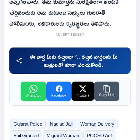
అప్పగించారు. తమ కుమార్తెను సురక్షితంగా ఇంటికి
చేర్చినందుకు ఆమె కుటుంబ సభ్యులు గుజరాత్
పోలీసులకు, అధికారులకు కృతజ్ఞతలు తెలిపారు.
ADVERTISEMENT
ఈ వార్త మీకు నచ్చిందా?.. నచ్చిన వార్తలను మీ
మిత్రులతో కూడా పంచుకోండి.
Copy Link
WhatsApp
Facebook
(Twitter)
Gujarat Police
Nadiad Jail
Woman Delivery
Bail Granted
Migrant Woman
POCSO Act