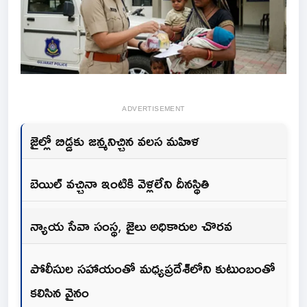
ADVERTISEMENT
జైల్లో బిడ్డకు జన్మనిచ్చిన వలస మహిళ
బెయిల్ వచ్చినా ఇంటికి వెళ్లలేని దీనస్థితి
న్యాయ సేవా సంస్థ, జైలు అధికారుల చొరవ
పోలీసుల సహాయంతో మధ్యప్రదేశ్‌లోని కుటుంబంతో
కలిసిన వైనం