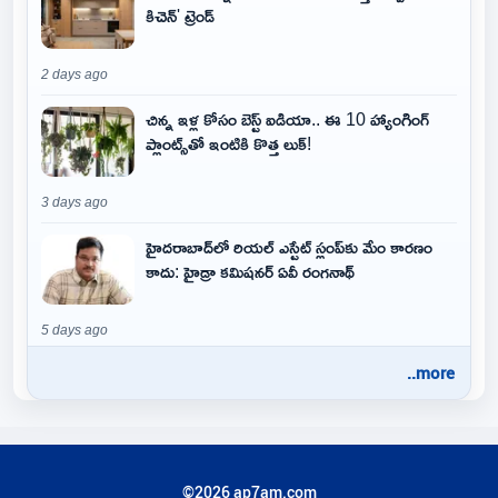
కిచెన్' ట్రెండ్
2 days ago
చిన్న ఇళ్ల కోసం బెస్ట్ ఐడియా.. ఈ 10 హ్యాంగింగ్
ప్లాంట్స్‌తో ఇంటికి కొత్త లుక్!
3 days ago
హైదరాబాద్‌లో రియల్ ఎస్టేట్ స్లంప్‌కు మేం కారణం
కాదు: హైడ్రా కమిషనర్ ఏవీ రంగనాథ్
5 days ago
..more
©2026 ap7am.com