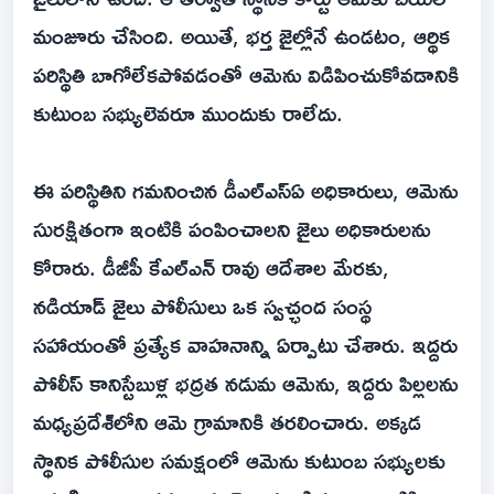
మంజూరు చేసింది. అయితే, భర్త జైల్లోనే ఉండటం, ఆర్థిక
పరిస్థితి బాగోలేకపోవడంతో ఆమెను విడిపించుకోవడానికి
కుటుంబ సభ్యులెవరూ ముందుకు రాలేదు.
ఈ పరిస్థితిని గమనించిన డీఎల్‌ఎస్‌ఏ అధికారులు, ఆమెను
సురక్షితంగా ఇంటికి పంపించాలని జైలు అధికారులను
కోరారు. డీజీపీ కేఎల్‌ఎన్ రావు ఆదేశాల మేరకు,
నడియాడ్ జైలు పోలీసులు ఒక స్వచ్ఛంద సంస్థ
సహాయంతో ప్రత్యేక వాహనాన్ని ఏర్పాటు చేశారు. ఇద్దరు
పోలీస్ కానిస్టేబుళ్ల భద్రత నడుమ ఆమెను, ఇద్దరు పిల్లలను
మధ్యప్రదేశ్‌లోని ఆమె గ్రామానికి తరలించారు. అక్కడ
స్థానిక పోలీసుల సమక్షంలో ఆమెను కుటుంబ సభ్యులకు