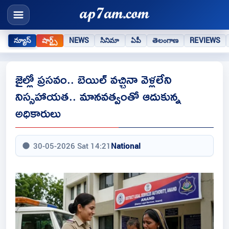
న్యూస్
షార్ట్స్
NEWS
సినిమా
ఏపీ
తెలంగాణ
REVIEWS
జైల్లో ప్రసవం.. బెయిల్‌ వచ్చినా వెళ్లలేని
నిస్సహాయత.. మానవత్వంతో ఆదుకున్న
అధికారులు
30-05-2026 Sat 14:21
National