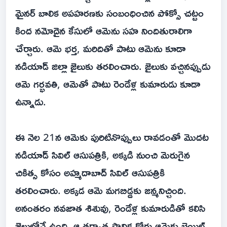
మైనర్ బాలిక అపహరణకు సంబంధించిన పోక్సో చట్టం
కింద నమోదైన కేసులో ఆమెను సహ నిందితురాలిగా
చేర్చారు. ఆమె భర్త, మరిదితో పాటు ఆమెను కూడా
నడియాడ్ జిల్లా జైలుకు తరలించారు. జైలుకు వచ్చినప్పుడు
ఆమె గర్భవతి, ఆమెతో పాటు రెండేళ్ల కుమారుడు కూడా
ఉన్నాడు.
ఈ నెల‌ 21న ఆమెకు పురిటినొప్పులు రావడంతో మొదట
నడియాడ్ సివిల్ ఆసుపత్రికి, అక్కడి నుంచి మెరుగైన
చికిత్స కోసం అహ్మదాబాద్ సివిల్ ఆసుపత్రికి
తరలించారు. అక్కడ ఆమె మగబిడ్డకు జన్మనిచ్చింది.
అనంతరం నవజాత శిశువు, రెండేళ్ల కుమారుడితో కలిసి
జైలులోనే ఉంది. ఆ తర్వాత స్థానిక కోర్టు ఆమెకు బెయిల్