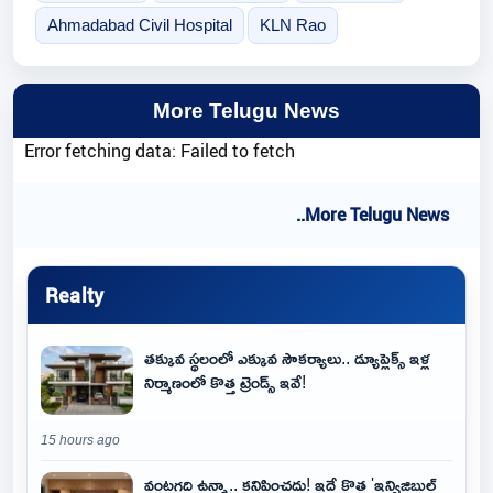
Ahmadabad Civil Hospital
KLN Rao
More Telugu News
Error fetching data: Failed to fetch
..More Telugu News
Realty
తక్కువ స్థలంలో ఎక్కువ సౌకర్యాలు.. డ్యూప్లెక్స్ ఇళ్ల
నిర్మాణంలో కొత్త ట్రెండ్స్ ఇవే!
15 hours ago
వంటగది ఉన్నా.. కనిపించదు! ఇదే కొత్త 'ఇన్విజిబుల్