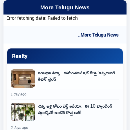
More Telugu News
Error fetching data: Failed to fetch
..More Telugu News
Realty
వంటగది ఉన్నా.. కనిపించదు! ఇదే కొత్త 'ఇన్విజిబుల్
కిచెన్' ట్రెండ్
1 day ago
చిన్న ఇళ్ల కోసం బెస్ట్ ఐడియా.. ఈ 10 హ్యాంగింగ్
ప్లాంట్స్‌తో ఇంటికి కొత్త లుక్!
2 days ago