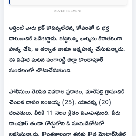
ADVERTISEMENT
అత్తింటి వారు బైక్ కొనివ్వలేదన్న కోపంతో ఓ భర్త
దారుణానికి ఒడిగట్టాడు. కట్టుకున్న భార్యను కిరాతకంగా
హత్య చేసి, ఆ తర్వాత తానూ ఆత్మహత్య చేసుకున్నాడు.
ఈ విషాద ఘటన సంగారెడ్డి జిల్లా కొండాపూర్
మండలంలో చోటుచేసుకుంది.
పోలీసులు తెలిపిన వివరాల ప్రకారం, మారేపల్లి గ్రామానికి
చెందిన దాసరి అంజయ్య (25), యాదమ్మ (20)
దంపతులు. వీరికి 11 నెలల క్రితం వివాహమైంది. వీరు
రాంపూర్ తండా రోడ్డులోని ఓ మామిడితోటలో
నివసిస్తున్నారు. కొంతకాలంగా తనకు కొత్త మోటార్‌సైకిల్