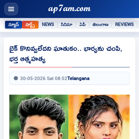
న్యూస్
షార్ట్స్
NEWS
సినిమా
ఏపీ
తెలంగాణ
REVIEWS
బైక్ కొనివ్వలేదని ఘాతుకం.. భార్యను చంపి,
భర్త ఆత్మహత్య
30-05-2026 Sat 08:52
Telangana