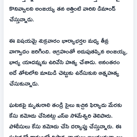
కొనివ్వాలని అంజయ్య తన అత్తింటి వారిని డిమాండ్
చేస్తున్నాడు.
ఈ విషయమై శుక్రవారం భార్యాభర్తల మధ్య తీవ్ర
వాగ్వాదం జరిగింది. ఆగ్రహంతో అదుపుతప్పిన అంజయ్య,
భార్య యాదమ్మను ఉరివేసి హత్య చేశాడు. అనంతరం
అదే తోటలోని మామిడి చెట్టుకు ఉరేసుకుని ఆత్మహత్య
చేసుకున్నాడు.
ఘటనపై మృతురాలి తండ్రి సైలు ఇచ్చిన ఫిర్యాదు మేరకు
కేసు నమోదు చేసినట్లు ఎస్ఐ సోమేశ్వరి తెలిపారు.
పోలీసులు కేసు నమోదు చేసి దర్యాప్తు చేస్తున్నారు. ఈ
ఘటనతో గ్రామంలో విషాద ఛాయలు అలుముకున్నాయి.