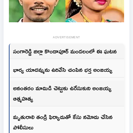
ADVERTISEMENT
సంగారెడ్డి జిల్లా కొండాపూర్ మండలంలో ఈ ఘటన
భార్య యాదమ్మను ఉరివేసి చంపిన భర్త అంజయ్య
అనంతరం మామిడి చెట్టుకు ఉరేసుకుని అంజయ్య
ఆత్మహత్య
మృతురాలి తండ్రి ఫిర్యాదుతో కేసు నమోదు చేసిన
పోలీసులు