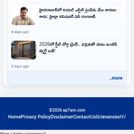
హైదరాబాద్‌లో రియల్ ఎస్టేట్ స్లంప్‌కు మేం కారణం
కాదు: హైడ్రా కమిషనర్ ఏవీ రంగనాథ్
4 days ago
2026లో స్టీల్ డోర్ల ట్రెండ్.. భద్రతతో పాటు ఇంటికి
స్మార్ట్ లుక్!
4 days ago
..more
©2026 ap7am.com
Home
Privacy Policy
Disclaimer
ContactUs
Grievances
NV
Want a better experience?