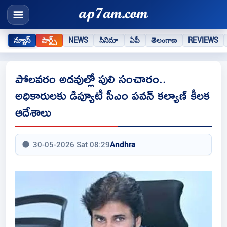
న్యూస్
షార్ట్స్
NEWS
సినిమా
ఏపీ
తెలంగాణ
REVIEWS
పోలవరం అడవుల్లో పులి సంచారం..
అధికారులకు డిప్యూటీ సీఎం పవన్ కల్యాణ్ కీలక
ఆదేశాలు
30-05-2026 Sat 08:29
Andhra