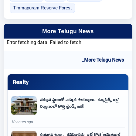
Timmapuram Reserve Forest
More Telugu News
Error fetching data: Failed to fetch
..More Telugu News
Realty
తక్కువ స్థలంలో ఎక్కువ సౌకర్యాలు.. డ్యూప్లెక్స్ ఇళ్ల
నిర్మాణంలో కొత్త ట్రెండ్స్ ఇవే!
10 hours ago
వంటగది ఉన్నా.. కనిపించదు! ఇదే కొత్త 'ఇన్విజిబుల్