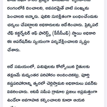
రంగంలోకి దించాలని, అవసరమైతే వాటి సంఖ్యను
పెంచాలని అన్నారు. పులిని సురక్షితంగా బంధించేందుకు
చర్యలు చేపట్టాలని అధికారులను ఆదేశించారు. ప్రిన్సిపల్
చీఫ్ కన్జర్వేటర్ ఆఫ్ ఫారెస్ట్స్ (పీసీసీఎఫ్) స్థాయి అధికారి
ఈ ఆపరేషన్‌ను స్వయంగా పర్యవేక్షించాలని స్పష్టం
చేశారు.
అదే సమయంలో, పశువులను కోల్పోయిన రైతులకు
తక్షణమే మధ్యంతర పరిహారం అందించినట్లు, పూర్తి
నష్టపరిహారాన్ని త్వరలో చెల్లిస్తామని అధికారులు పవన్‌కు
వివరించారు. అటవీ సమీప గ్రామాల ప్రజలు అప్రమత్తంగా
ఉండేలా అవగాహన కల్పించాలని కూడా ఆయన