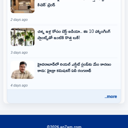
కిచెన్' ట్రెండ్
2 days ago
చిన్న ఇళ్ల కోసం బెస్ట్ ఐడియా.. ఈ 10 హ్యాంగింగ్
ప్లాంట్స్‌తో ఇంటికి కొత్త లుక్!
3 days ago
హైదరాబాద్‌లో రియల్ ఎస్టేట్ స్లంప్‌కు మేం కారణం
కాదు: హైడ్రా కమిషనర్ ఏవీ రంగనాథ్
4 days ago
..more
©2026 ap7am.com