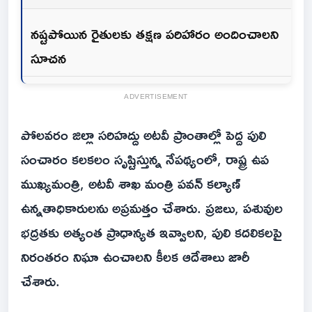
నష్టపోయిన రైతులకు తక్షణ పరిహారం అందించాలని
సూచన
ADVERTISEMENT
పోలవరం జిల్లా సరిహద్దు అటవీ ప్రాంతాల్లో పెద్ద పులి
సంచారం కలకలం సృష్టిస్తున్న నేపథ్యంలో, రాష్ట్ర ఉప
ముఖ్యమంత్రి, అటవీ శాఖ మంత్రి పవన్ కల్యాణ్
ఉన్నతాధికారులను అప్రమత్తం చేశారు. ప్రజలు, పశువుల
భద్రతకు అత్యంత ప్రాధాన్యత ఇవ్వాలని, పులి కదలికలపై
నిరంతరం నిఘా ఉంచాలని కీలక ఆదేశాలు జారీ
చేశారు.