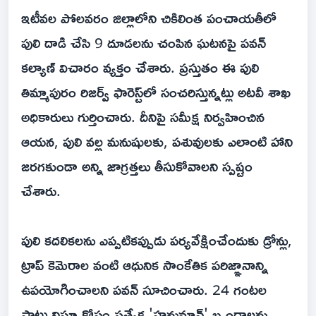
ఇటీవల పోలవరం జిల్లాలోని చికిలింత పంచాయతీలో
పులి దాడి చేసి 9 దూడలను చంపిన ఘటనపై పవన్
కల్యాణ్ విచారం వ్యక్తం చేశారు. ప్రస్తుతం ఈ పులి
తిమ్మాపురం రిజర్వ్ ఫారెస్ట్‌‌లో సంచరిస్తున్నట్లు అటవీ శాఖ
అధికారులు గుర్తించారు. దీనిపై సమీక్ష నిర్వహించిన
ఆయన, పులి వల్ల మనుషులకు, పశువులకు ఎలాంటి హాని
జరగకుండా అన్ని జాగ్రత్తలు తీసుకోవాలని స్పష్టం
చేశారు.
పులి కదలికలను ఎప్పటికప్పుడు పర్యవేక్షించేందుకు డ్రోన్లు,
ట్రాప్ కెమెరాల వంటి ఆధునిక సాంకేతిక పరిజ్ఞానాన్ని
ఉపయోగించాలని పవన్ సూచించారు. 24 గంటల
పాటు నిఘా కోసం ప్రత్యేక 'హనుమాన్' బృందాలను