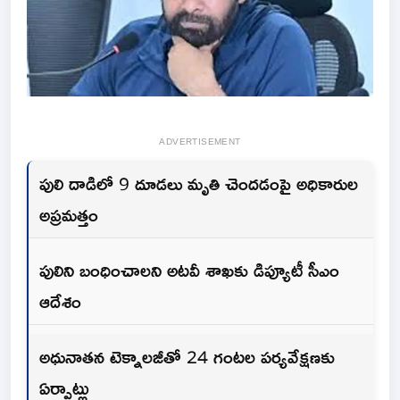
ADVERTISEMENT
పులి దాడిలో 9 దూడలు మృతి చెందడంపై అధికారుల
అప్రమత్తం
పులిని బంధించాలని అటవీ శాఖకు డిప్యూటీ సీఎం
ఆదేశం
అధునాతన టెక్నాలజీతో 24 గంటల పర్యవేక్షణకు
ఏర్పాట్లు