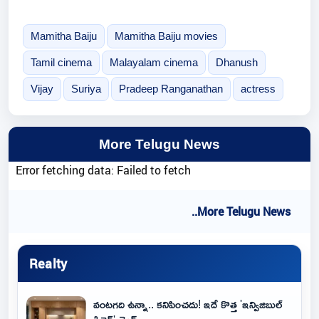
Mamitha Baiju
Mamitha Baiju movies
Tamil cinema
Malayalam cinema
Dhanush
Vijay
Suriya
Pradeep Ranganathan
actress
More Telugu News
Error fetching data: Failed to fetch
..More Telugu News
Realty
వంటగది ఉన్నా.. కనిపించదు! ఇదే కొత్త 'ఇన్విజిబుల్