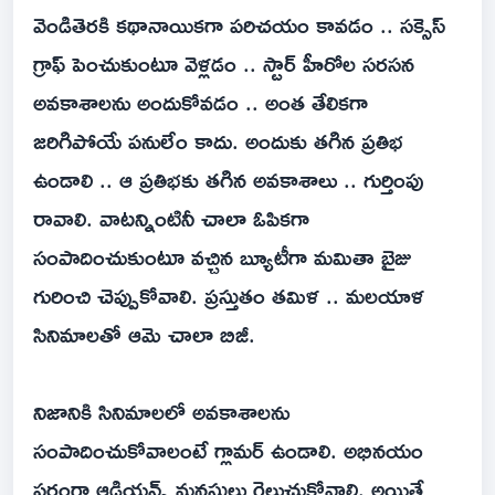
వెండితెరకి కథానాయికగా పరిచయం కావడం .. సక్సెస్
గ్రాఫ్ పెంచుకుంటూ వెళ్లడం .. స్టార్ హీరోల సరసన
అవకాశాలను అందుకోవడం .. అంత తేలికగా
జరిగిపోయే పనులేం కాదు. అందుకు తగిన ప్రతిభ
ఉండాలి .. ఆ ప్రతిభకు తగిన అవకాశాలు .. గుర్తింపు
రావాలి. వాటన్నింటినీ చాలా ఓపికగా
సంపాదించుకుంటూ వచ్చిన బ్యూటీగా మమితా బైజు
గురించి చెప్పుకోవాలి. ప్రస్తుతం తమిళ .. మలయాళ
సినిమాలతో ఆమె చాలా బిజీ.
నిజానికి సినిమాలలో అవకాశాలను
సంపాదించుకోవాలంటే గ్లామర్ ఉండాలి. అభినయం
పరంగా ఆడియన్స్ మనసులు గెలుచుకోవాలి. అయితే