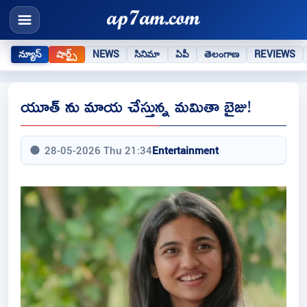
న్యూస్
షార్ట్స్
NEWS
సినిమా
ఏపీ
తెలంగాణ
REVIEWS
యూత్ ను మాయ చేస్తున్న మమితా బైజు!
28-05-2026 Thu 21:34
Entertainment