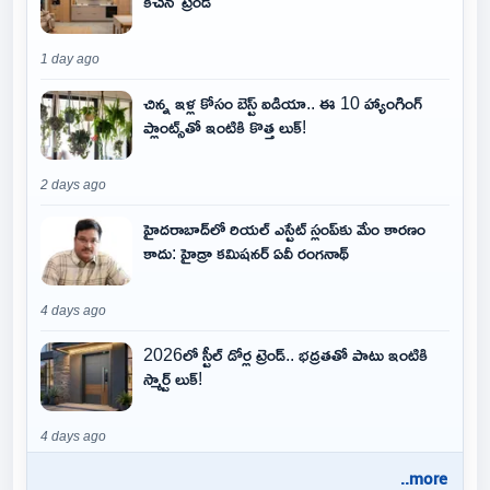
కిచెన్' ట్రెండ్
1 day ago
చిన్న ఇళ్ల కోసం బెస్ట్ ఐడియా.. ఈ 10 హ్యాంగింగ్
ప్లాంట్స్‌తో ఇంటికి కొత్త లుక్!
2 days ago
హైదరాబాద్‌లో రియల్ ఎస్టేట్ స్లంప్‌కు మేం కారణం
కాదు: హైడ్రా కమిషనర్ ఏవీ రంగనాథ్
4 days ago
2026లో స్టీల్ డోర్ల ట్రెండ్.. భద్రతతో పాటు ఇంటికి
స్మార్ట్ లుక్!
4 days ago
..more