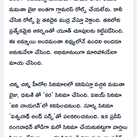
మమితా బైజు అంతగా గ్లామరస్ రోల్స్ చేయలేదు. కానీ
చేసిన రోల్స్ పై తనదైన ముద్ర వేస్తూ వెళ్లింది. తనలోని
ప్రత్యేకమైన ఆకర్షణతో యూత్ చూపులను కట్టిపడేసింది.
ఈ అమ్మాయి అందమంతా నవ్వులోనే ఉందని అందరూ
అనుకునేలా చేసింది. అభిమానులుగా మారిపోయేలా
మాయ చేసింది.
చిన్న చిన్న హీరోల సినిమాలలో కనిపిస్తూ వచ్చిన మమితా
బైజు, ధనుశ్ తో 'కర' సినిమా చేసింది. విజయ్ సినిమా
'జన నాయగన్'లో కనిపించనుంది. సూర్య సినిమా
'విశ్వనాథ్ అండ్ సన్స్'తో పలకరించనుంది. ఇక ప్రదీప్
రంగనాథన్ జోడిగా మరో సినిమా చేయనునట్టుగా వార్తలు