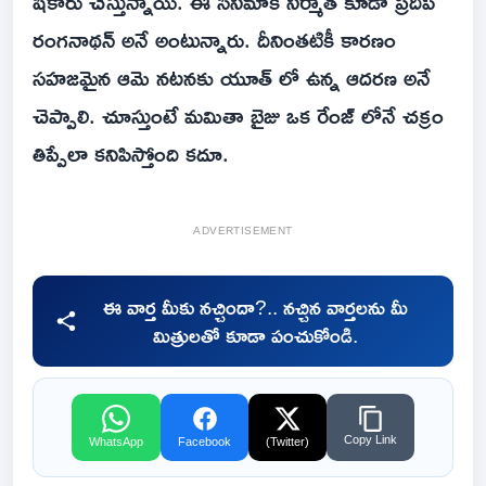
షికారు చేస్తున్నాయి. ఈ సినిమాకి నిర్మాత కూడా ప్రదీప్
రంగనాథన్ అనే అంటున్నారు. దీనింతటికీ కారణం
సహజమైన ఆమె నటనకు యూత్ లో ఉన్న ఆదరణ అనే
చెప్పాలి. చూస్తుంటే మమితా బైజు ఒక రేంజ్ లోనే చక్రం
తిప్పేలా కనిపిస్తోంది కదూ.
ADVERTISEMENT
ఈ వార్త మీకు నచ్చిందా?.. నచ్చిన వార్తలను మీ
మిత్రులతో కూడా పంచుకోండి.
Copy Link
WhatsApp
Facebook
(Twitter)