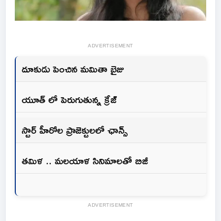
ADVERTISEMENT
దూకుడు పెంచిన మమితా బైజు
యూత్ లో పెరుగుతున్న క్రేజ్
స్టార్ హీరోల ప్రాజెక్టులలో ఛాన్స్
తమిళ .. మలయాళ సినిమాలతో బిజీ
ADVERTISEMENT