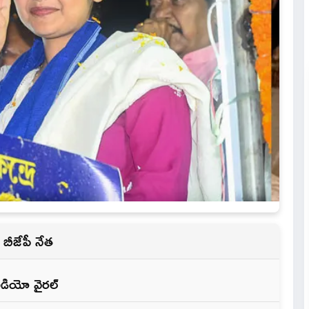
బీజేపీ నేత
 వీడియో వైరల్