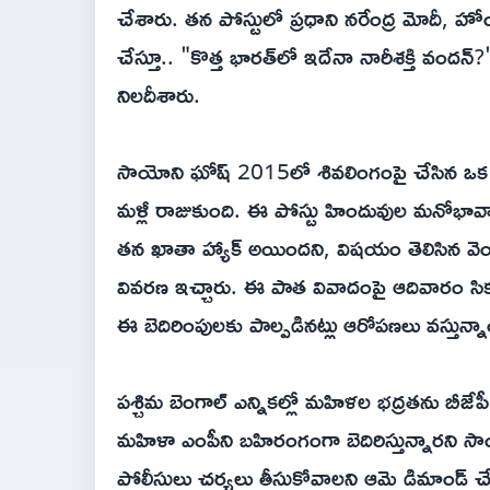
చేశారు. తన పోస్టులో ప్రధాని నరేంద్ర మోదీ, హోంమ
చేస్తూ.. "కొత్త భారత్‌లో ఇదేనా నారీశక్తి వందన్?" 
నిలదీశారు.
సాయోని ఘోష్ 2015లో శివలింగంపై చేసిన ఒక
మళ్లీ రాజుకుంది. ఈ పోస్టు హిందువుల మనోభావాల
తన ఖాతా హ్యాక్ అయిందని, విషయం తెలిసిన వె
వివరణ ఇచ్చారు. ఈ పాత వివాదంపై ఆదివారం సికంద్ర
ఈ బెదిరింపులకు పాల్పడినట్లు ఆరోపణలు వస్తున్న
పశ్చిమ బెంగాల్ ఎన్నికల్లో మహిళల భద్రతను బీజేపీ
మహిళా ఎంపీని బహిరంగంగా బెదిరిస్తున్నారని 
పోలీసులు చర్యలు తీసుకోవాలని ఆమె డిమాండ్ చ