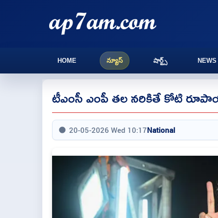
HOME
న్యూస్
షార్ట్స్
NEWS
టీఎంసీ ఎంపీ తల నరికితే కోటి రూపాయల
20-05-2026 Wed 10:17
National