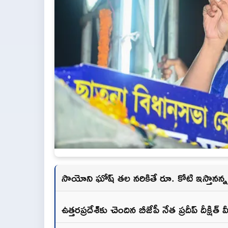
సాయోని ఘోష్ తల నరికితే రూ. కోటి ఇస్తానన్న 
ఉత్తరప్రదేశ్‌కు చెందిన బీజేపీ నేత ప్రదీప్ దీక్షిత్