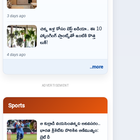
3 days ago
చిన్న ఇళ్ల కోసం బెస్ట్ ఐడియా.. ఈ 10
హ్యాంగింగ్ ప్లాంట్స్‌తో ఇంటికి కొత్త
లుక్!
4 days ago
..more
ADVERTISEMENT
Sports
ఆ కుర్రాడి వయసెంతన్నది అనవసరం..
భారత క్రికెట్‌కు దొరికిన ఆణిముత్యం:
బ్రెట్ లీ