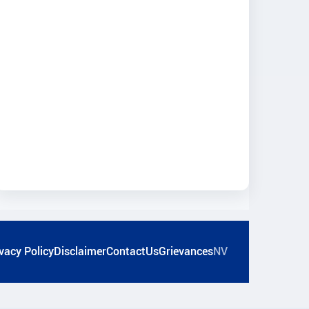
vacy Policy
Disclaimer
ContactUs
Grievances
NV