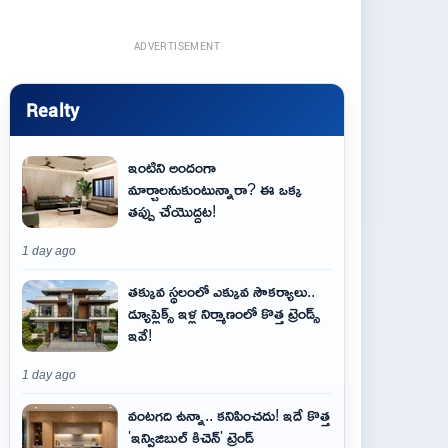
ADVERTISEMENT
Realty
ఇంటిని అందంగా
మార్చాలనుకుంటున్నారా? ఈ ఒక్క
తప్పు చేయొద్దట!
1 day ago
తక్కువ స్థలంలో ఎక్కువ సౌకర్యాలు..
డ్యూప్లెక్స్ ఇళ్ల నిర్మాణంలో కొత్త ట్రెండ్స్
ఇవే!
1 day ago
వంటగది ఉన్నా.. కనిపించదు! ఇదే కొత్త
'ఇన్విజిబుల్ కిచెన్' ట్రెండ్