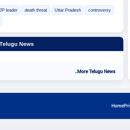
JP leader
death threat
Uttar Pradesh
controversy
 Telugu News
..More Telugu News
Home
Pri