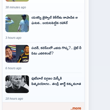
38 minutes ago
యశస్వి జైస్వాల్ కెరీర్‌ను కాపాడిన ఆ
ఘటన.. బయటపెట్టిన రహానే
3 hours ago
సచిన్, కలిస్‌లలో ఎవరు గొప్ప?.. బ్రెట్ లీ
ఓటు ఎవరికంటే?
6 hours ago
ఫుట్‌బాల్ దిగ్గజం మెస్సీకి
పితృవియోగం.. తండ్రి జార్జ్ కన్నుమూత
18 hours ago
..more