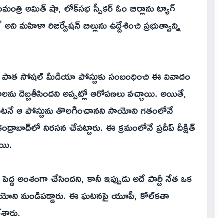
ంత్రి అమిత్ షా, లోక్‌సభ స్పీకర్ ఓం బిర్లాను ట్యాగ్
అని మహిళా రిజర్వేషన్ బిల్లును ఉద్దేశించి ప్రభుత్వాన్ని
 పాత సోషల్ మీడియా పోస్టుకు సంబంధించి ఈ వివాదం
ను దెబ్బతీసిందని అప్పట్లో ఆరోపణలు వచ్చాయి. అయితే,
ంటనే ఆ పోస్టును తొలగించానని సాయోని గతంలోనే
ాబాద్‌లో నిరసన చేపట్టారు. ఈ క్రమంలోనే ప్రదీప్ దీక్షిత్
ాయి.
 పెద్ద అంశంగా చేసిందని, కానీ ఇప్పుడు అదే పార్టీ నేత ఒక
సాయోని మండిపడ్డారు. ఈ ఘటనపై యూపీ, కోల్‌కతా
ేశారు.