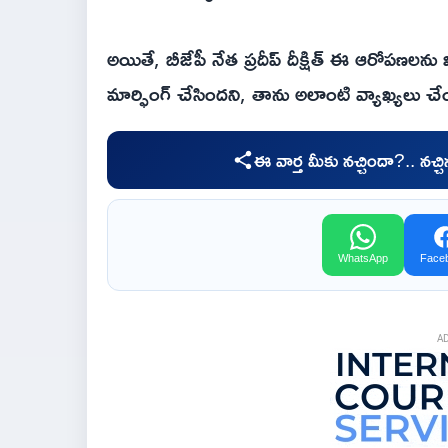
అయితే, బీజేపీ నేత ప్రదీప్ దీక్షిత్ ఈ ఆరోపణలన
మార్ఫింగ్ చేసిందని, తాను అలాంటి వ్యాఖ్యలు చే
ఈ వార్త మీకు నచ్చిందా?.. నచ్
WhatsApp
Face
A