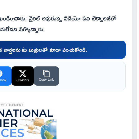
ు ఖండించారు. వైరల్ అవుతున్న వీడియో ఏఐ టెక్నాలజీతో
యలేదని పేర్కొన్నారు.
చిన వార్తలను మీ మిత్రులతో కూడా పంచుకోండి.
Copy Link
book
(Twitter)
DVERTISEMENT