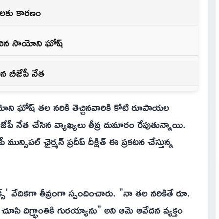
పులకు కారణం
ించిన సాయోని ఘోష్
న బీజేపీ నేత
యోని ఘోష్ తల నరికి తెచ్చినవారికి కోటి రూపాయల
జేపీ నేత చేసిన వ్యాఖ్యలు తీవ్ర దుమారం రేపుతున్నాయి.
ున్సిపల్ ఛైర్మన్ ప్రదీప్ దీక్షిత్ ఈ ప్రకటన చేస్తున్న
్' వేదికగా తీవ్రంగా స్పందించారు. "నా తల నరికితే రూ.
ూసి దిగ్భ్రాంతికి గురయ్యాను" అని ఆమె ఆవేదన వ్యక్తం