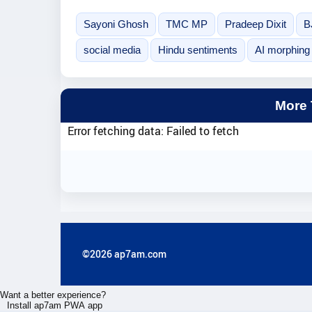
Sayoni Ghosh
TMC MP
Pradeep Dixit
B
social media
Hindu sentiments
AI morphing
More
Error fetching data: Failed to fetch
©2026 ap7am.com
Want a better experience?
Install ap7am PWA app