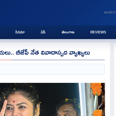
ADVERT
సినిమా
ఏపీ
తెలంగాణ
REVIEWS
ు.. బీజేపీ నేత వివాదాస్పద వ్యాఖ్యలు