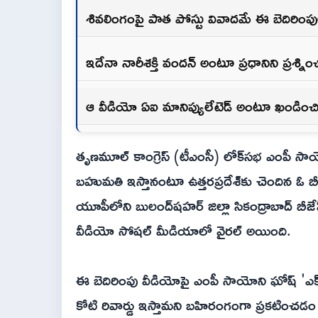
శివలింగంపై పాత పోస్టు వివాదమే ఈ బెదిరిం
ఇదేనా నారీశక్తి వందన్ అంటూ ప్రధానిని ప్రశ్న
ఆ వీడియో ఏఐ మానిప్యులేటెడ్ అంటూ ఖండించి
తృణమూల్ కాంగ్రెస్ (టీఎంసీ) లోక్‌సభ ఎంపీ సా
బహుమతి ఇస్తానంటూ ఉత్తరప్రదేశ్‌కు చెందిన ఓ బీ
యూపీలోని బులంద్‌షహర్‌ జిల్లా సికంద్రాబాద్ బీజేపీ మ
వీడియో సోషల్ మీడియాలో వైరల్ అయింది.
ఈ బెదిరింపు వీడియోపై ఎంపీ సాయోని ఘోష్ 'ఎక్స
కోటి రివార్డు ఇస్తామని బహిరంగంగా ప్రకటించడం చ