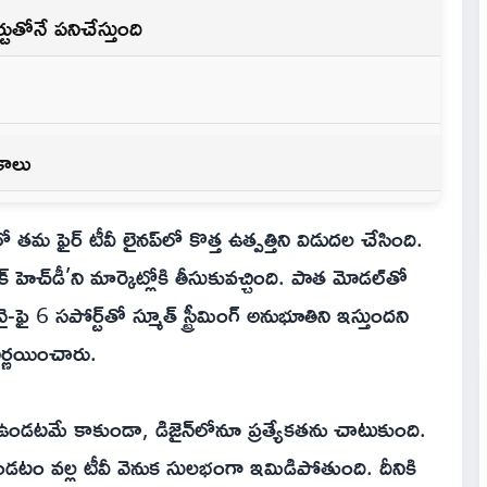
ుతోనే పనిచేస్తుంది
కాలు
 ఫైర్ టీవీ లైనప్‌లో కొత్త ఉత్పత్తిని విడుదల చేసింది.
క్ హెచ్‌డీ’ని మార్కెట్లోకి తీసుకువచ్చింది. పాత మోడల్‌తో
ై 6 సపోర్ట్‌తో స్మూత్ స్ట్రీమింగ్ అనుభూతిని ఇస్తుందని
ిర్ణయించారు.
గ్గా ఉండటమే కాకుండా, డిజైన్‌లోనూ ప్రత్యేకతను చాటుకుంది.
ా ఉండటం వల్ల టీవీ వెనుక సులభంగా ఇమిడిపోతుంది. దీనికి