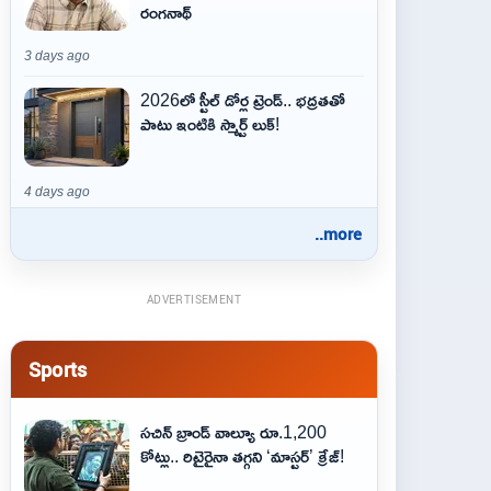
రంగనాథ్
3 days ago
2026లో స్టీల్ డోర్ల ట్రెండ్.. భద్రతతో
పాటు ఇంటికి స్మార్ట్ లుక్!
4 days ago
..more
ADVERTISEMENT
Sports
సచిన్ బ్రాండ్ వాల్యూ రూ.1,200
కోట్లు.. రిటైరైనా తగ్గని ‘మాస్టర్’ క్రేజ్!