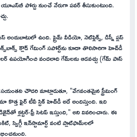
ని యూఎస్‌బీ పోర్టు నుంచే నేరుగా పవర్ తీసుకుంటుంది.
్చు.
ేస్ అందుబాటులో ఉంది. ప్రైమ్ వీడియో, నెట్‌ఫ్లిక్స్, డిస్నీ ప్లస్
‌బాక్స్ క్లౌడ్ గేమింగ్ సపోర్ట్‌ను కూడా తొలిసారిగా హెచ్‌డీ
 కంట్రోలర్ ఉపయోగించి వందలాది గేమ్‌లను ఆడవచ్చు (గేమ్ పాస్
 సయంతని చౌదరి మాట్లాడుతూ, "వేగవంతమైన స్ట్రీమింగ్
త్త ఫైర్ టీవీ స్టిక్ హెచ్‌డీ అదే అందిస్తుంది. ఇది
‌తో క్లట్టర్-ఫ్రీ సెటప్ ఇస్తుంది," అని వివరించారు. ఈ
కిట్, స్విగ్గీ ఇన్‌స్టామార్ట్ వంటి ప్లాట్‌ఫామ్‌లలో
లభించనుంది.