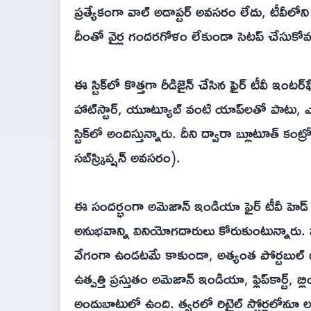
ప్రత్యేకంగా వాల్ అడాప్టర్ అవసరం లేదు, టీవీలో
దీంతో వైర్ల గందరగోళం లేకుండా సెటప్ చేసుకోవచ
ఈ స్టిక్‌లో కొత్తగా రీడిజైన్ చేసిన ఫైర్ టీవీ ఇంటర్‌ఫ
హాట్‌స్టార్, యూట్యూబ్ వంటి యాప్‌లతో పాటు, ఎక్స్
స్టిక్‌లో అందిస్తున్నారు. దీని ద్వారా బ్లూటూత్
సబ్‌స్క్రిప్షన్ అవసరం).
ఈ సందర్భంగా అమెజాన్ ఇండియా ఫైర్ టీవీ హెడ్
అనుభవాన్ని వినియోగదారులు కోరుకుంటున్నారు. మా కొ
వేగంగా ఉండటమే కాకుండా, అత్యంత పోర్టబుల్ డిజైన్
ఉత్పత్తి ప్రస్తుతం అమెజాన్ ఇండియా, ఫ్లిప్‌కార్ట్, బ్లిం
అందుబాటులో ఉంది. త్వరలో రిటైల్ స్టోర్లలోనూ 