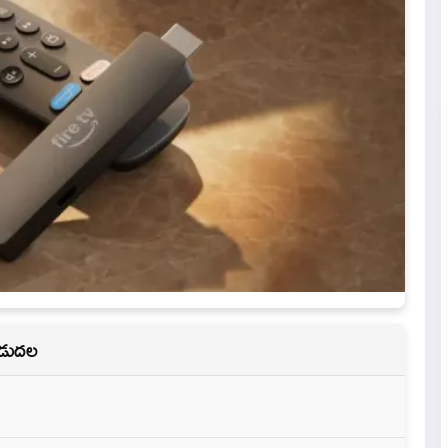
విడుదల