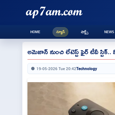
HOME
న్యూస్
షార్ట్స్
NEWS
అమెజాన్ నుంచి లేటెస్ట్ ఫైర్ టీవీ స్టిక్.. 
19-05-2026 Tue 20:42
Technology