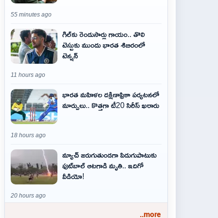
55 minutes ago
గిల్‌కు రెండుసార్లు గాయం.. తొలి
టెస్టుకు ముందు భారత శిబిరంలో
టెన్షన్
11 hours ago
భారత మహిళల దక్షిణాఫ్రికా పర్యటనలో
మార్పులు.. కొత్తగా టీ20 సిరీస్ ఖరారు
18 hours ago
మ్యాచ్ జరుగుతుండగా పిడుగుపాటుకు
ఫుట్‌బాల్ ఆటగాడి మృతి.. ఇదిగో
వీడియో!
20 hours ago
..more