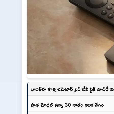
భారత్‌లో కొత్త అమెజాన్ ఫైర్ టీవీ స్టిక్ హెచ్‌డీ 
పాత మోడల్ కన్నా 30 శాతం అధిక వేగం