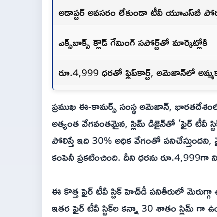
అడాప్టర్ అవసరం లేకుండా టీవీ యూఎస్‌బీ పోర్ట
ఎక్స్‌బాక్స్ క్లౌడ్ గేమింగ్ సపోర్ట్‌తో మార్కెట్లోకి
రూ.4,999 ధరతో ఫ్లిప్‌కార్ట్, అమెజాన్‌లో అమ్మ
ప్రముఖ ఈ-కామర్స్ సంస్థ అమెజాన్, భారతదేశంలో తమ
అత్యంత వేగవంతమైన, స్లిమ్ డిజైన్‌తో ‘ఫైర్ టీవీ స్టి
పోలిస్తే ఇది 30% అధిక వేగంతో పనిచేస్తుందని, వై-ఫ
కంపెనీ ప్రకటించింది. దీని ధరను రూ.4,999గా న
ఈ కొత్త ఫైర్ టీవీ స్టిక్ హెచ్‌డీ పనితీరులో మెరు
ఇతర ఫైర్ టీవీ స్టిక్‌ల కన్నా 30 శాతం స్లిమ్ గ