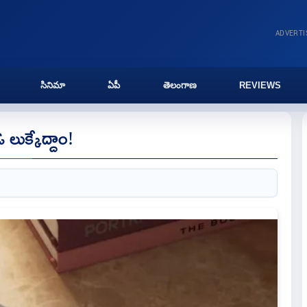
ADVERT
సినిమా
ఏపీ
తెలంగాణ
REVIEWS
ఓ లుక్కేద్దాం!