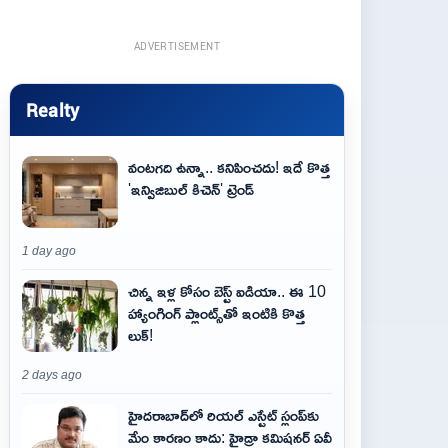
ADVERTISEMENT
Realty
వంటగది ఉన్నా.. కనిపించదు! ఇదే కొత్త
'ఇన్విజిబుల్ కిచెన్' ట్రెండ్
1 day ago
చిన్న ఇళ్ల కోసం బెస్ట్ ఐడియా.. ఈ 10
హ్యాంగింగ్ ప్లాంట్స్‌తో ఇంటికి కొత్త
లుక్!
2 days ago
హైదరాబాద్‌లో రియల్ ఎస్టేట్ స్లంప్‌కు
మేం కారణం కాదు: హైడ్రా కమిషనర్ ఏవీ