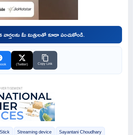
చిన వార్తలను మీ మిత్రులతో కూడా పంచుకోండి.
Copy Link
book
(Twitter)
DVERTISEMENT
Stick
Streaming device
Sayantani Choudhary