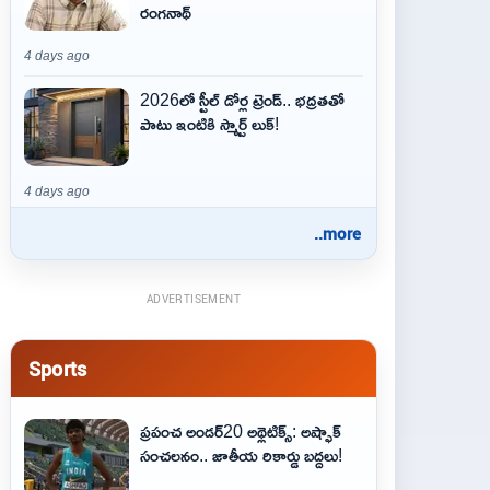
రంగనాథ్
4 days ago
2026లో స్టీల్ డోర్ల ట్రెండ్.. భద్రతతో
పాటు ఇంటికి స్మార్ట్ లుక్!
4 days ago
..more
ADVERTISEMENT
Sports
ప్రపంచ అండర్20 అథ్లెటిక్స్: అష్ఫాక్
సంచలనం.. జాతీయ రికార్డు బద్దలు!