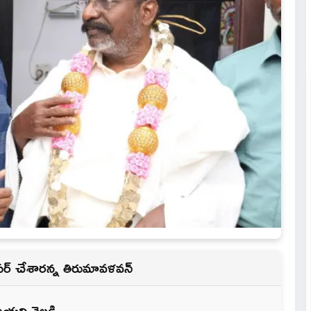
ఆఫర్ చేశారన్న తిరుమావళవన్
యని వెల్లడి