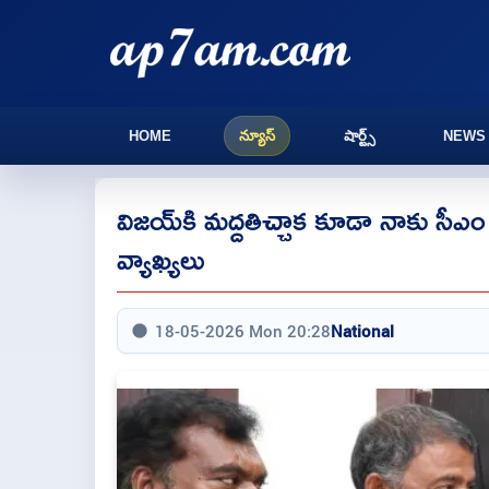
HOME
న్యూస్
షార్ట్స్
NEWS
విజయ్‌కి మద్దతిచ్చాక కూడా నాకు స
వ్యాఖ్యలు
18-05-2026 Mon 20:28
National