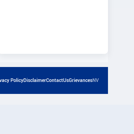
vacy Policy
Disclaimer
ContactUs
Grievances
NV