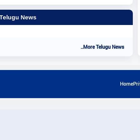
 Telugu News
..More Telugu News
Home
Pri