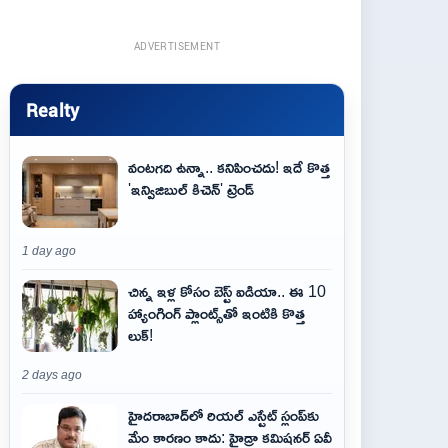
ADVERTISEMENT
Realty
వంటగది ఉన్నా.. కనిపించదు! ఇదే కొత్త
'ఇన్విజిబుల్ కిచెన్' ట్రెండ్
1 day ago
చిన్న ఇళ్ల కోసం బెస్ట్ ఐడియా.. ఈ 10
హ్యాంగింగ్ ప్లాంట్స్‌తో ఇంటికి కొత్త
లుక్!
2 days ago
హైదరాబాద్‌లో రియల్ ఎస్టేట్ స్లంప్‌కు
మేం కారణం కాదు: హైడ్రా కమిషనర్ ఏవీ