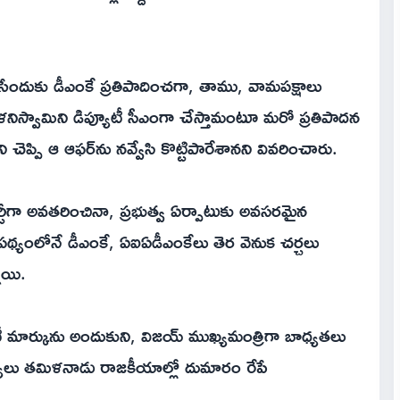
ేందుకు డీఎంకే ప్రతిపాదించగా, తాము, వామపక్షాలు
నిస్వామిని డిప్యూటీ సీఎంగా చేస్తామంటూ మరో ప్రతిపాదన
ప్పి ఆ ఆఫర్‌ను నవ్వేసి కొట్టిపారేశానని వివరించారు.
పార్టీగా అవతరించినా, ప్రభుత్వ ఏర్పాటుకు అవసరమైన
ేపథ్యంలోనే డీఎంకే, ఏఐఏడీఎంకేలు తెర వెనుక చర్చలు
ాయి.
రిటీ మార్కును అందుకుని, విజయ్ ముఖ్యమంత్రిగా బాధ్యతలు
్యలు తమిళనాడు రాజకీయాల్లో దుమారం రేపే