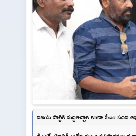
విజయ్ పార్టీకి మద్దతిచ్చాక కూడా సీఎం పదవి 
డీఎంకే, ఏఐఏడీఎంకేల నుంచి ప్రతిపాదనలు వచ్చా