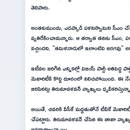
తెలిపారు.
అంతకుముందు, ఎడప్పాడి పళనిస్వామిని సీఎం చేస
వ్యతిరేకించామన్నారు. ఆ తర్వాత తనను సీఎం, పళ
వచ్చిందని, "తమిళనాడులో ఇలాంటివి జరగవు" అని చె
ఇటీవల జరిగిన ఎన్నికల్లో విజయ్ పార్టీ అతిపెద్ద 
మెజారిటీకి కొద్ది దూరంలో నిలిచిపోయింది. ఈ న
జరిపినట్లు తిరుమావళవన్ వ్యాఖ్యలు ధృవీకరిస్తున్న
అయితే, చివరికి వీసీకే మద్దతుతోనే టీవీకే మెజా
చేపట్టారు. తిరుమావళవన్ చేసిన ఈ తాజా వ్యాఖ
అవకాశాలున్నాయి.