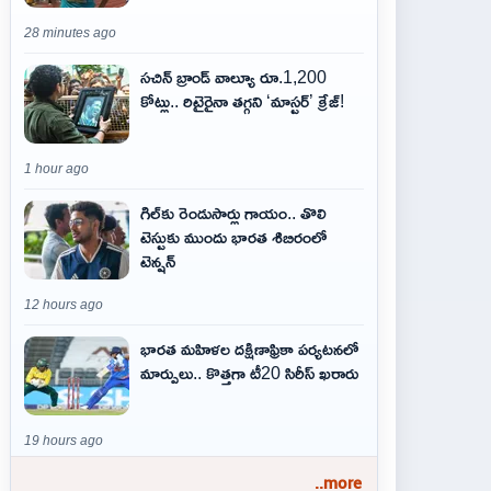
28 minutes ago
సచిన్ బ్రాండ్ వాల్యూ రూ.1,200
కోట్లు.. రిటైరైనా తగ్గని ‘మాస్టర్’ క్రేజ్!
1 hour ago
గిల్‌కు రెండుసార్లు గాయం.. తొలి
టెస్టుకు ముందు భారత శిబిరంలో
టెన్షన్
12 hours ago
భారత మహిళల దక్షిణాఫ్రికా పర్యటనలో
మార్పులు.. కొత్తగా టీ20 సిరీస్ ఖరారు
19 hours ago
..more