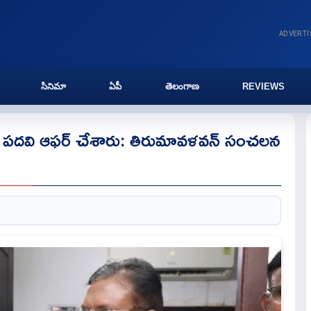
ADVERT
సినిమా
ఏపీ
తెలంగాణ
REVIEWS
ీఎం పదవి ఆఫర్ చేశారు: తిరుమావళవన్ సంచలన