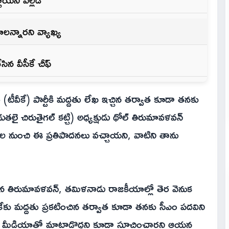
లన్నారని వ్యాఖ్య
ిన వీసీకే చీఫ్
టీవీకే) పార్టీకి మద్దతు లేఖ ఇచ్చిన తర్వాత కూడా తనకు
తలై చిరుతైగల్ కట్చి) అధ్యక్షుడు థోల్ తిరుమావళవన్
ల నుంచి ఈ ప్రతిపాదనలు వచ్చాయని, వాటిని తాను
డిన తిరుమావళవన్, తమిళనాడు రాజకీయాల్లో తెర వెనుక
కేకు మద్దతు ప్రకటించిన తర్వాత కూడా తనకు సీఎం పదవిని
, మీడియాతో మాట్లాడొద్దని కూడా సూచించారని ఆయన