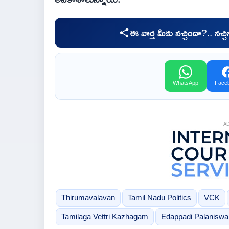
ఈ వార్త మీకు నచ్చిందా?.. నచ్
WhatsApp
Face
A
Thirumavalavan
Tamil Nadu Politics
VCK
Tamilaga Vettri Kazhagam
Edappadi Palaniswa