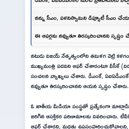
నన్ను సీఎం, పళనిస్వామిని డిప్యూటీ సీఎం చేయా
ఈ ఆఫర్లను నవ్వుతూ తిరస్కరించానని స్పష్టం చేస
నటుడు విజయ్ నేతృత్వంలోని తమిళగ వెట్రి కళగం (
ముఖ్యమంత్రి పదవిని ఆఫర్ చేశారంటూ వీసీకే (విడు
సంచలన వ్యాఖ్యలు చేశారు. డీఎంకే, ఏఐఏడీఎంకే
నవ్వుతూ తిరస్కరించానని ఆయన స్పష్టం చేశారు.
ఓ జాతీయ మీడియా సంస్థతో ప్రత్యేకంగా మాట్లా
జరిగిన ఆసక్తికర పరిణామాలను వివరించారు. టీవీ
ఆఫర్ చేశారని, మద్దతు ఉపసంహరించుకోవాలని