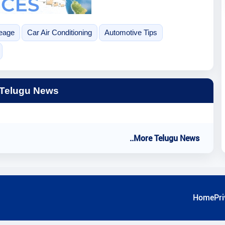
leage
Car Air Conditioning
Automotive Tips
 Telugu News
..More Telugu News
Home
Pri