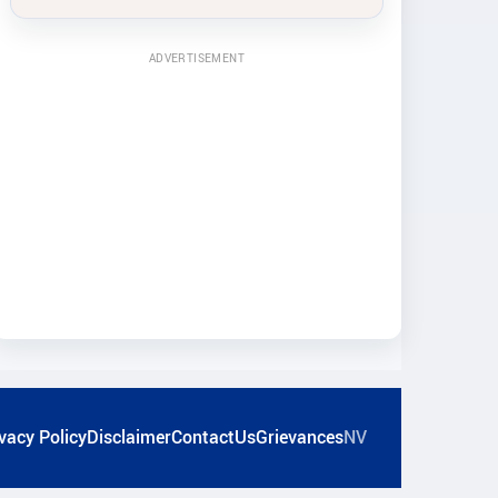
ADVERTISEMENT
vacy Policy
Disclaimer
ContactUs
Grievances
NV