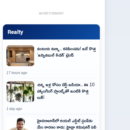
ADVERTISEMENT
Realty
వంటగది ఉన్నా.. కనిపించదు! ఇదే కొత్త
'ఇన్విజిబుల్ కిచెన్' ట్రెండ్
17 hours ago
చిన్న ఇళ్ల కోసం బెస్ట్ ఐడియా.. ఈ 10
హ్యాంగింగ్ ప్లాంట్స్‌తో ఇంటికి కొత్త
లుక్!
1 day ago
హైదరాబాద్‌లో రియల్ ఎస్టేట్ స్లంప్‌కు
మేం కారణం కాదు: హైడ్రా కమిషనర్ ఏవీ