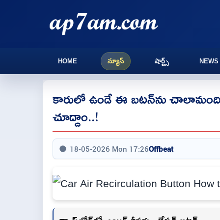
HOME
న్యూస్
షార్ట్స్
NEWS
కారులో ఉండే ఈ బటన్‌ను చాలామంది
చూద్దాం..!
18-05-2026 Mon 17:26
Offbeat