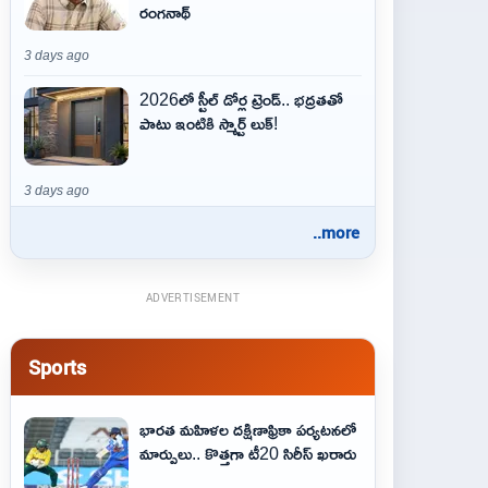
రంగనాథ్
3 days ago
2026లో స్టీల్ డోర్ల ట్రెండ్.. భద్రతతో
పాటు ఇంటికి స్మార్ట్ లుక్!
3 days ago
..more
ADVERTISEMENT
Sports
భారత మహిళల దక్షిణాఫ్రికా పర్యటనలో
మార్పులు.. కొత్తగా టీ20 సిరీస్ ఖరారు