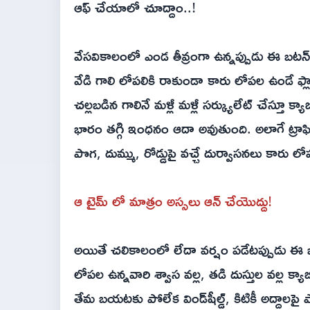
ఆఫ్ చేయాలో చూద్దాం..!
వేసవికాలంలో ఎండ తీవ్రంగా ఉన్నప్పుడు ఈ బటన్‌
వేడి గాలి లోపలికి రాకుండా కారు లోపల ఉండే ఫ్ల
చల్లబడిన గాలినే మళ్లీ మళ్లీ సర్క్యులేట్ చేస్తూ క్యాబ
భారం తగ్గి ఇంధనం ఆదా అవుతుంది. అలాగే ట్రాఫిక
పొగ, దుమ్ము, రోడ్డుపై వచ్చే దుర్వాసనలు కారు 
ఆ టైమ్ లో మాత్రం అస్సలు ఆన్ చేయొద్దు!
అయితే చలికాలంలో లేదా వర్షం పడేటప్పుడు ఈ
లోపల ఉన్నవారి శ్వాస వల్ల, తడి దుస్తుల వల్ల క
తేమ బయటకు పోలేక విండ్‌షీల్డ్, కిటికీ అద్దా