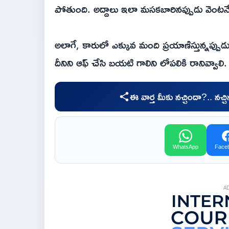
పోతుంది. అద్దాలు ఇలా మసకబారినప్పుడు వెంటనే 
అలాగే, కారులో ఎక్కువ మంది ప్రయాణిస్తున్నప్పుడు 
దీనిని ఆఫ్ చేసి బయటి గాలిని లోపలికి రానివ్వాలి.
ఈ వార్త మీకు నచ్చిందా?.. నచ్
WhatsApp
Face
A