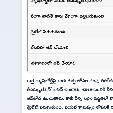
డ్యాష్‌బోర్డ్‌లో ఎయిర్‌ రీసర్క్యులేషన్‌ బటన్‌
సరిగా వాడితే కారు వేగంగా చల్లబడుతుంది
మైలేజ్‌ పెరుగుతుంది
వేసవిలో ఆన్‌ చేయాలి
చలికాలంలో ఆఫ్‌ చేయాలి
కార్ల డ్యాష్‌బోర్డ్‌పై కారు గుర్తు లోపల వంపు త
రీసర్క్యులేషన్’ బటన్ అంటారు. చాలామందికి దీని
ఆన్‌లోనే ఉంచుతారు. కానీ దీన్ని సరైన పద్ధతిలో 
మైలేజ్ పెరుగుతుంది. బయటి కాలుష్యం లోపలికి ర