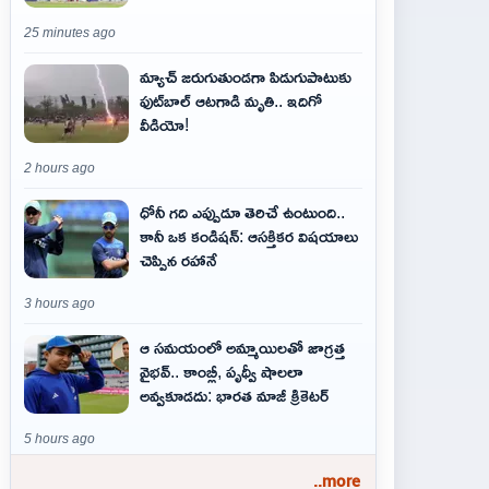
25 minutes ago
మ్యాచ్ జరుగుతుండగా పిడుగుపాటుకు
ఫుట్‌బాల్ ఆటగాడి మృతి.. ఇదిగో
వీడియో!
2 hours ago
ధోనీ గది ఎప్పుడూ తెరిచే ఉంటుంది..
కానీ ఒక కండిషన్: ఆసక్తికర విషయాలు
చెప్పిన రహానే
3 hours ago
ఆ స‌మ‌యంలో అమ్మాయిల‌తో జాగ్ర‌త్త‌
వైభ‌వ్‌.. కాంబ్లీ, పృథ్వీ షాలలా
అవ్వ‌కూడ‌దు: భార‌త మాజీ క్రికెట‌ర్‌
5 hours ago
..more