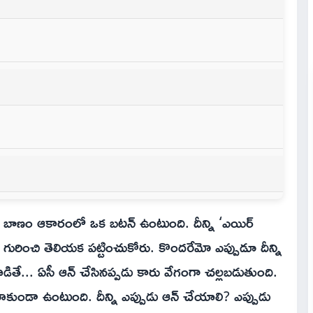
ిరిగిన బాణం ఆకారంలో ఒక బటన్ ఉంటుంది. దీన్ని ‘ఎయిర్
 గురించి తెలియక పట్టించుకోరు. కొందరేమో ఎప్పుడూ దీన్ని
వాడితే... ఏసీ ఆన్ చేసినప్పడు కారు వేగంగా చల్లబడుతుంది.
ాకుండా ఉంటుంది. దీన్ని ఎప్పుడు ఆన్ చేయాలి? ఎప్పుడు