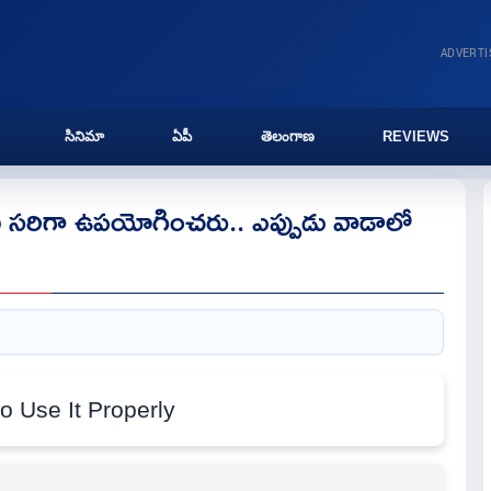
ADVERT
సినిమా
ఏపీ
తెలంగాణ
REVIEWS
 సరిగా ఉపయోగించరు.. ఎప్పుడు వాడాలో