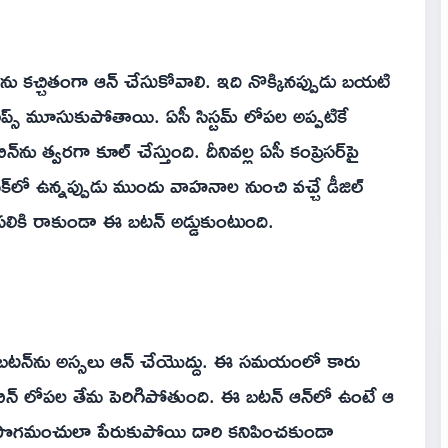
ను కచ్చితంగా ఆన్ చేసుకోవాలి. ఇది నొక్కినప్పుడు బయటి
ాప్స్‌ మూసుకుపోతాయి. ఏసీ సిస్టమ్ లోపల అప్పటికే
ిన్‌ను త్వరగా కూల్ చేస్తుంది. దీనివల్ల ఏసీ కంప్రెసర్‌పై
్‌లో ఉన్నప్పుడు ముందు వాహనాల నుంచి వచ్చే డీజిల్
లోపలికి రాకుండా ఈ బటన్ అడ్డుకుంటుంది.
 బటన్‌ను అస్సలు ఆన్ చేయొద్దు. ఈ సమయంలో కారు
్యాబిన్ లోపల తేమ పెరిగిపోతుంది. ఈ బటన్ ఆన్‌లో ఉంటే ఆ
లపై పొగమంచులా పేరుకుపోయి దారి కనిపించకుండా