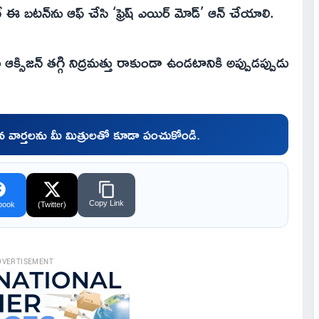
ఈ బటన్‌ను ఆఫ్ చేసి ‘ఫ్రెష్ ఎయిర్ మోడ్’ ఆన్ చేయాలి.
ఆక్సిజన్ తగ్గి నిద్రమత్తు రాకుండా ఉండటానికి అప్పుడప్పుడు
చిన వార్తలను మీ మిత్రులతో కూడా పంచుకోండి.
Copy Link
book
(Twitter)
DVERTISEMENT