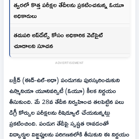
త్వరలో కొత్త పరీక్షల తేదీలను ప్రకటించనున్న ఓయూ
అధికారులు
తదుపరి అప్‌డేట్స్ కోసం అధికారిక వెబ్‌సైట్
చూడాలని సూచన
ADVERTISEMENT
బక్రీద్ (ఈద్-ఉల్-అధా) పండుగను పురస్కరించుకుని
ఉస్మానియా యూనివర్సిటీ (ఓయూ) కీలక నిర్ణయం
తీసుకుంది. మే 28వ తేదీన నిర్వహించ తలపెట్టిన పలు
డిగ్రీ కోర్సుల పరీక్షలను రీషెడ్యూల్ చేయ‌నున్న‌ట్లు
ప్ర‌క‌టించింది. పండుగ తేదీపై స్పష్టత రావడంతో
విద్యార్థుల విజ్ఞప్తులను పరిగణనలోకి తీసుకుని ఈ నిర్ణయం