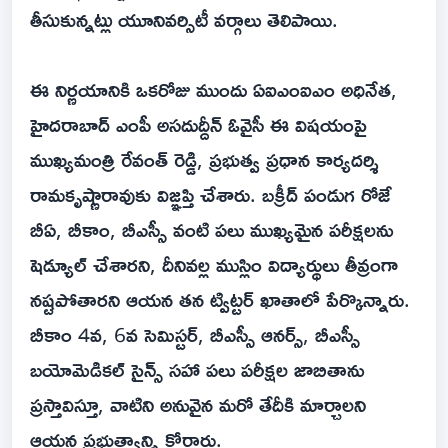
తీసుకున్నట్లు యూనివర్సిటీ వర్గాలు తెలిపాయి.
ఈ నిర్ణయానికి ఒకరోజు ముందు ఏఐఎంఐఎం అధినేత,
హైదరాబాద్ ఎంపీ అసదుద్దీన్ ఓవైసీ ఈ విషయంపై
ముఖ్యమంత్రి రేవంత్ రెడ్డి, ప్రభుత్వ ప్రధాన కార్యదర్శి
రామకృష్ణారావుకు విజ్ఞప్తి చేశారు. బక్రీద్ పండుగ రోజే
బీఏ, బీకాం, బీఎస్సీ వంటి పలు ముఖ్యమైన పరీక్షలను
షెడ్యూల్ చేశారని, దీనివల్ల ముస్లిం విద్యార్థులు తీవ్రంగా
నష్టపోతారని ఆయన తన ట్విట్టర్ ఖాతాలో పేర్కొన్నారు.
బీకాం 4వ, 6వ సెమిస్టర్, బీఎస్సీ ఆనర్స్, బీఎస్సీ
బయోమెడికల్ సైన్స్ సహా పలు పరీక్షల జాబితాను
ప్రస్తావిస్తూ, వాటిని అనువైన మరో తేదీకి మార్చాలని
ఆయన ప్రభుత్వాన్ని కోరారు.