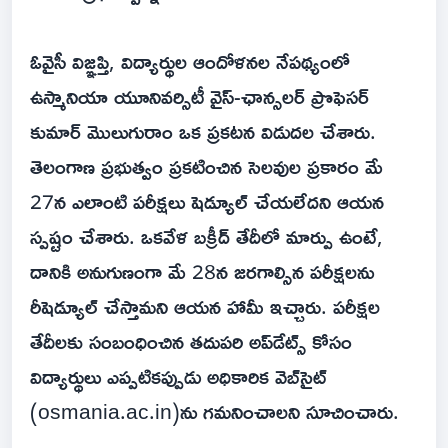
ఓవైసీ విజ్ఞప్తి, విద్యార్థుల ఆందోళనల నేపథ్యంలో
ఉస్మానియా యూనివర్సిటీ వైస్-ఛాన్సలర్ ప్రొఫెసర్
కుమార్ మొలుగురాం ఒక ప్రకటన విడుదల చేశారు.
తెలంగాణ ప్రభుత్వం ప్రకటించిన సెలవుల ప్రకారం మే
27న ఎలాంటి పరీక్షలు షెడ్యూల్ చేయలేదని ఆయన
స్పష్టం చేశారు. ఒకవేళ బక్రీద్ తేదీలో మార్పు ఉంటే,
దానికి అనుగుణంగా మే 28న జరగాల్సిన పరీక్షలను
రీషెడ్యూల్ చేస్తామని ఆయన హామీ ఇచ్చారు. పరీక్షల
తేదీలకు సంబంధించిన తదుపరి అప్‌డేట్స్ కోసం
విద్యార్థులు ఎప్పటికప్పుడు అధికారిక వెబ్‌సైట్
(osmania.ac.in)ను గమనించాలని సూచించారు.