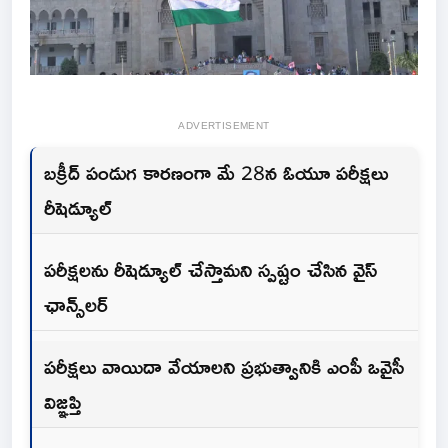
ADVERTISEMENT
బక్రీద్ పండుగ కారణంగా మే 28న ఓయూ పరీక్షలు
రీషెడ్యూల్
పరీక్షలను రీషెడ్యూల్ చేస్తామని స్పష్టం చేసిన వైస్
ఛాన్స్‌లర్‌
పరీక్షలు వాయిదా వేయాలని ప్రభుత్వానికి ఎంపీ ఒవైసీ
విజ్ఞప్తి