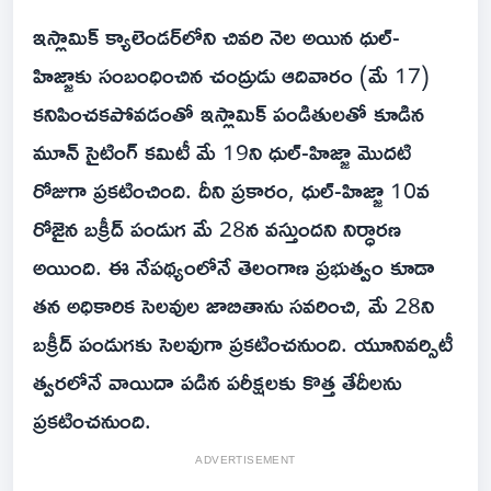
ఇస్లామిక్ క్యాలెండర్‌లోని చివరి నెల అయిన ధుల్-
హిజ్జాకు సంబంధించిన చంద్రుడు ఆదివారం (మే 17)
కనిపించకపోవడంతో ఇస్లామిక్ పండితులతో కూడిన
మూన్ సైటింగ్ కమిటీ మే 19ని ధుల్-హిజ్జా మొదటి
రోజుగా ప్రకటించింది. దీని ప్రకారం, ధుల్-హిజ్జా 10వ
రోజైన బక్రీద్ పండుగ మే 28న వస్తుందని నిర్ధారణ
అయింది. ఈ నేపథ్యంలోనే తెలంగాణ ప్రభుత్వం కూడా
తన అధికారిక సెలవుల జాబితాను సవరించి, మే 28ని
బక్రీద్ పండుగకు సెలవుగా ప్రకటించనుంది. యూనివర్సిటీ
త్వరలోనే వాయిదా పడిన పరీక్షలకు కొత్త తేదీలను
ప్రకటించనుంది.
ADVERTISEMENT