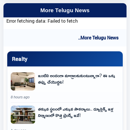
More Telugu News
Error fetching data: Failed to fetch
..More Telugu News
Realty
ఇంటిని అందంగా మార్చాలనుకుంటున్నారా? ఈ ఒక్క
తప్పు చేయొద్దట!
8 hours ago
తక్కువ స్థలంలో ఎక్కువ సౌకర్యాలు.. డ్యూప్లెక్స్ ఇళ్ల
నిర్మాణంలో కొత్త ట్రెండ్స్ ఇవే!