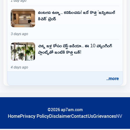
1 day ago
వంటగది ఉన్నా.. కనిపించదు! ఇదే కొత్త 'ఇన్విజిబుల్
కిచెన్' ట్రెండ్
3 days ago
చిన్న ఇళ్ల కోసం బెస్ట్ ఐడియా.. ఈ 10 హ్యాంగింగ్
ప్లాంట్స్‌తో ఇంటికి కొత్త లుక్!
4 days ago
..more
©2026 ap7am.com
Home
Privacy Policy
Disclaimer
ContactUs
Grievances
NV