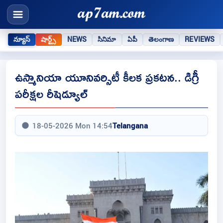
న్యూస్
షార్ట్స్
NEWS
సినిమా
ఏపీ
తెలంగాణ
REVIEWS
ఉస్మానియా యూనివర్సిటీ కీలక ప్రకటన.. డిగ్రీ
పరీక్షల రీషెడ్యూల్
18-05-2026 Mon 14:54
Telangana