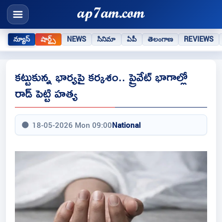
న్యూస్
షార్ట్స్
NEWS
సినిమా
ఏపీ
తెలంగాణ
REVIEWS
కట్టుకున్న భార్యపై కర్కశం.. ప్రైవేట్ భాగాల్లో
రాడ్ పెట్టి హత్య
18-05-2026 Mon 09:00
National