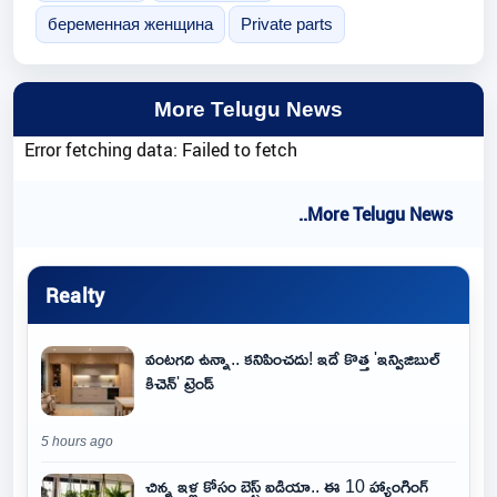
беременная женщина
Private parts
More Telugu News
Error fetching data: Failed to fetch
..More Telugu News
Realty
వంటగది ఉన్నా.. కనిపించదు! ఇదే కొత్త 'ఇన్విజిబుల్
కిచెన్' ట్రెండ్
5 hours ago
చిన్న ఇళ్ల కోసం బెస్ట్ ఐడియా.. ఈ 10 హ్యాంగింగ్