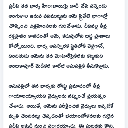
ప్రదీప్ తన భార్య హీరాబాయిపై దాడి చేసి పన్నెండు
అంగుళాల ఇనుప పనిముట్టును ఆమె ప్రైవేట్ భాగాల్లో
చొప్పించి చిత్రహింసలకు గురిచేశాడు. దీనివల్ల తీవ్ర
రక్తస్రావం కావడంతో ఆమె, కడుపులోని బిడ్డ ప్రాణాలు
కోల్పోయింది. భార్య అపస్మారక స్థితిలోకి వెళ్లగానే,
నిందితుడు ఆమెను తన మోటార్‌సైకిల్‌కు కట్టుకుని
అంబికాపూర్ మెడికల్ కాలేజీ ఆసుపత్రికి తీసుకెళ్లాడు.
ఆసుపత్రిలో తన భార్యకు రోడ్డు ప్రమాదంలో తీవ్ర
గాయాలయ్యాయని వైద్యులను నమ్మించే ప్రయత్నం
చేశాడు. అయితే, ఆమెను పరీక్షించిన వైద్యులు అప్పటికే
మృతి చెందినట్లు చెప్పడంతో భయాందోళనలకు గురైన
ప్రదీప్ అక్కడి నుంచి పరారయ్యాడు. ఈ ఘటనకు కొన్ని