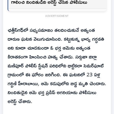
గాలించి నిందితుడిని అరెస్ట్ చేసిన పోలీసులు
ADVERTISEMENT
ఛత్తీస్‌గఢ్‌లో సభ్యసమాజం తలదించుకునే అత్యంత
దారుణ ఘటన వెలుగుచూసింది. కట్టుకున్న భార్య గర్భవతి
అని కూడా చూడకుండా ఓ భర్త ఆమెను అత్యంత
కిరాతకంగా హింసించి హత్య చేశాడు. సర్గుజా జిల్లా
మణిపూర్ పోలీస్ స్టేషన్ పరిధిలోని భిట్టికలా సెమర్‌ఘాట్
గ్రామంలో ఈ ఘోరం జరిగింది. ఈ ఘటనలో 23 ఏళ్ల
గర్భిణి హీరాబాయి, ఆమె కడుపులోని బిడ్డ మృతి చెందారు.
నిందితుడైన ఆమె భర్త ప్రదీప్ అగరియాను పోలీసులు
అరెస్ట్ చేశారు.