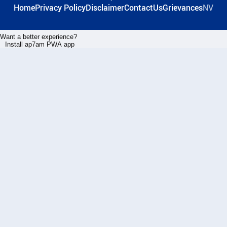
Home
Privacy Policy
Disclaimer
ContactUs
Grievances
NV
Want a better experience?
Install ap7am PWA app