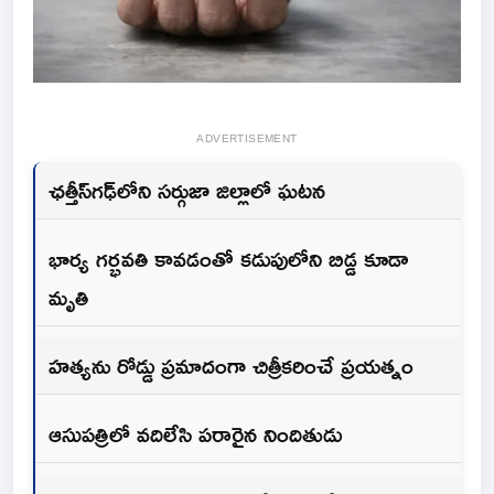
ADVERTISEMENT
ఛత్తీస్‌గఢ్‌లోని సర్గుజా జిల్లాలో ఘటన
భార్య గర్భవతి కావడంతో కడుపులోని బిడ్డ కూడా
మృతి
హత్యను రోడ్డు ప్రమాదంగా చిత్రీకరించే ప్రయత్నం
ఆసుపత్రిలో వదిలేసి పరారైన నిందితుడు