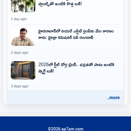
ప్లాంట్స్‌తో ఇంటికి కొత్త లుక్!
1 day ago
హైదరాబాద్‌లో రియల్ ఎస్టేట్ స్లంప్‌కు మేం కారణం
కాదు: హైడ్రా కమిషనర్ ఏవీ రంగనాథ్
2 days ago
2026లో స్టీల్ డోర్ల ట్రెండ్.. భద్రతతో పాటు ఇంటికి
స్మార్ట్ లుక్!
3 days ago
..more
©2026 ap7am.com