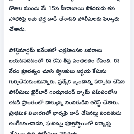
రోజుల ముందు మే 15న హీరాబాయి సోదరుడు తన
సోదరిపై ఆమె భర్త దాడి చేశాడని పోలీసులకు ఫిర్యాదు
చేశాడు.
పోస్ట్‌మార్టమ్ నివేదికలో చిత్రహింసల వివరాలు
బయటపడటంతో ఈ కేసు తీవ్ర సంచలనం రేపింది. ఈ
నేరం క్రూరత్వం చూసి స్థానికులు నిర్భయ కేసును
గుర్తుచేసుకుంటున్నారు. ప్రత్యేక బృందాన్ని ఏర్పాటు చేసిన
పోలీసులు ఖైర్‌బార్ గంఝాదండ్ డ్యామ్ సమీపంలోని
అటవీ ప్రాంతంలో దాక్కున్న నిందితుడిని అరెస్ట్ చేశారు.
ప్రాథమిక విచారణలో భార్యపై దాడి చేసినట్లు నిందితుడు
అంగీకరించాడని, ఘటనపై పూర్తిస్థాయిలో దర్యాప్తు
చేస్తున్నామని పోలీసులు తెలిపారు.