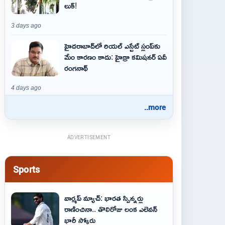
లుక్!
3 days ago
హైదరాబాద్‌లో రియల్ ఎస్టేట్ స్లంప్‌కు
మేం కారణం కాదు: హైడ్రా కమిషనర్ ఏవీ
రంగనాథ్
4 days ago
..more
ADVERTISEMENT
Sports
వార్మప్ మ్యాచ్: భారత స్పిన్నర్లు
రాణించినా.. తొలిరోజు లంక ఎలెవన్
భారీ స్కోరు