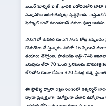
ఎయిర్ మార్షల్ ఏ.కే. భారతి వడోదరలోని టాటా అస
సన్నాహాలు జరుగుతున్నట్లు స్పష్టమైంది. వాస్తవానిక
షెడ్యూల్ కంటే ముందుగానే పనులు పూర్తి కావడం 
2021లో కుదిరిన రూ.21,935 కోట్ల ఒప్పందం 
కొనుగోలు చేస్తున్నారు. వీటిలో 16 స్పెయిన్ ను
తయారు చేస్తోంది. పాతబడిన అవ్రో-748 విమానా
బరువును లేదా 70 మంది సైనికులను మోసుకెళ్లగలదు
లేనిచోట కూడా కేవలం 320 మీటర్ల చిన్న స్థలంల
ఈ ప్రాజెక్టు ద్వారా రక్షణ రంగంలో ఆత్మనిర్భర్ భ
ద్వారా ప్రత్యక్షంగా, పరోక్షంగా వేలాది ఉద్యోగ
ఎగుమతి చేసే అవకాశాలు కూడా ఉన్నాయి.