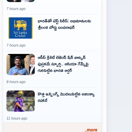
7 hours ago
భారత్‌తో టెస్ట్ సిరీస్: అభిమానులకు
శ్రీలంక బోర్డు బంపరాఫర్
7 hours ago
ఆసీస్ క్రికెట్ లెజెండ్ షేన్ వాట్సన్
పుస్తకమే స్ఫూర్తి.. ఆసియా గేమ్స్‌పై
గురిపెట్టిన భారత ఆర్చర్
8 hours ago
కొత్త ఇన్నింగ్స్ మొదలుపెట్టిన అజింక్యా
రహానే
11 hours ago
..more