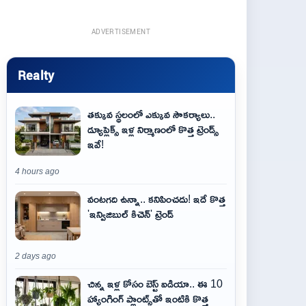
ADVERTISEMENT
Realty
తక్కువ స్థలంలో ఎక్కువ సౌకర్యాలు..
డ్యూప్లెక్స్ ఇళ్ల నిర్మాణంలో కొత్త ట్రెండ్స్
ఇవే!
4 hours ago
వంటగది ఉన్నా.. కనిపించదు! ఇదే కొత్త
'ఇన్విజిబుల్ కిచెన్' ట్రెండ్
2 days ago
చిన్న ఇళ్ల కోసం బెస్ట్ ఐడియా.. ఈ 10
హ్యాంగింగ్ ప్లాంట్స్‌తో ఇంటికి కొత్త