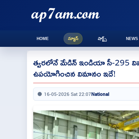
HOME
న్యూస్
షార్ట్స్
NEWS
త్వరలోనే మేడిన్ ఇండియా సీ-295 వి
ఉపయోగించిన విమానం ఇదే!
16-05-2026 Sat 22:07
National