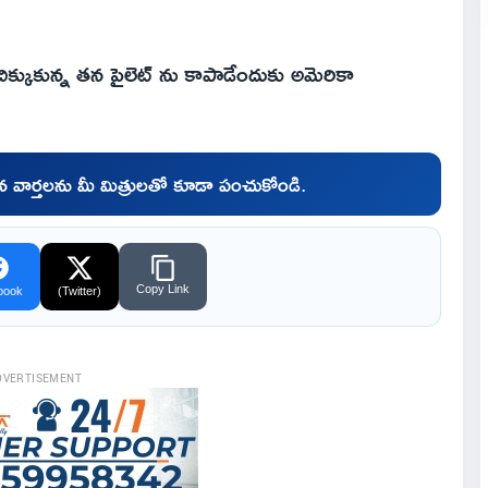
్కుకున్న తన పైలెట్ ను కాపాడేందుకు అమెరికా
చిన వార్తలను మీ మిత్రులతో కూడా పంచుకోండి.
Copy Link
book
(Twitter)
DVERTISEMENT