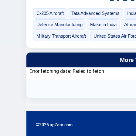
C-295 Aircraft
Tata Advanced Systems
Indi
Defense Manufacturing
Make in India
Atman
Military Transport Aircraft
United States Air For
More
Error fetching data: Failed to fetch
©2026 ap7am.com