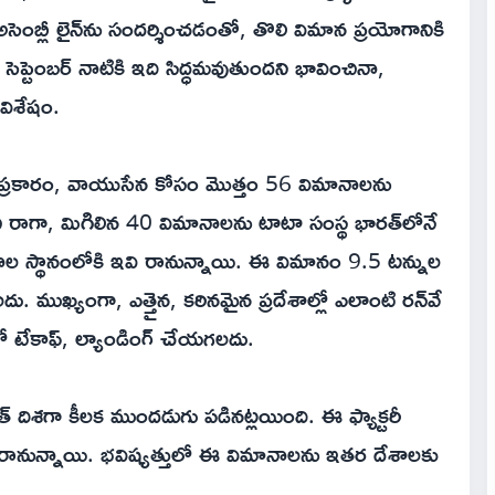
ెంబ్లీ లైన్‌ను సందర్శించడంతో, తొలి విమాన ప్రయోగానికి
ి సెప్టెంబర్ నాటికి ఇది సిద్ధమవుతుందని భావించినా,
విశేషం.
ప్రకారం, వాయుసేన కోసం మొత్తం 56 విమానాలను
ంచి రాగా, మిగిలిన 40 విమానాలను టాటా సంస్థ భారత్‌లోనే
ల స్థానంలోకి ఇవి రానున్నాయి. ఈ విమానం 9.5 టన్నుల
. ముఖ్యంగా, ఎత్తైన, కఠినమైన ప్రదేశాల్లో ఎలాంటి రన్‌వే
ో టేకాఫ్, ల్యాండింగ్ చేయగలదు.
ారత్ దిశగా కీలక ముందడుగు పడినట్లయింది. ఈ ఫ్యాక్టరీ
ాలు రానున్నాయి. భవిష్యత్తులో ఈ విమానాలను ఇతర దేశాలకు