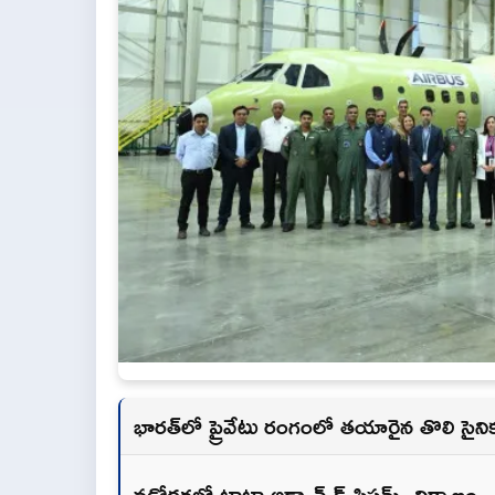
భారత్‌లో ప్రైవేటు రంగంలో తయారైన తొలి సైన
వడోదరలో టాటా అడ్వాన్స్‌డ్ సిస్టమ్స్ నిర్మాణం