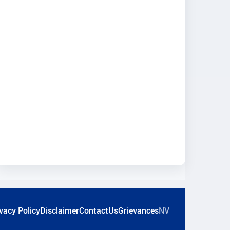
vacy Policy
Disclaimer
ContactUs
Grievances
NV