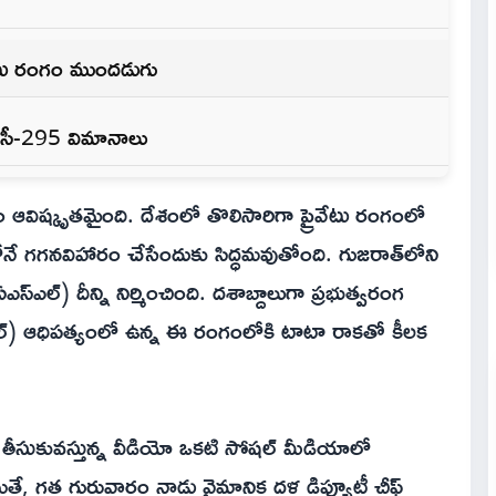
ైవేటు రంగం ముందడుగు
న సీ-295 విమానాలు
 ఆవిష్కృతమైంది. దేశంలో తొలిసారిగా ప్రైవేటు రంగంలో
 గగనవిహారం చేసేందుకు సిద్ధమవుతోంది. గుజరాత్‌లోని
ఏఎస్ఎల్) దీన్ని నిర్మించింది. దశాబ్దాలుగా ప్రభుత్వరంగ
్ఏఎల్) ఆధిపత్యంలో ఉన్న ఈ రంగంలోకి టాటా రాకతో కీలక
తీసుకువస్తున్న వీడియో ఒకటి సోషల్ మీడియాలో
ితే, గత గురువారం నాడు వైమానిక దళ డిప్యూటీ చీఫ్