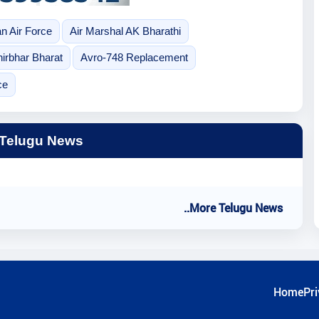
an Air Force
Air Marshal AK Bharathi
irbhar Bharat
Avro-748 Replacement
ce
 Telugu News
..More Telugu News
Home
Pri