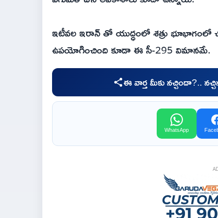
ఇటీవల ఇరాన్ తో యుద్ధంలో శత్రు భూభాగంలో చిక
ఉపయోగించింది కూడా ఈ సీ-295 విమానమే.
ఈ వార్త మీకు నచ్చిందా?.. నచ్
WhatsApp
Face
A