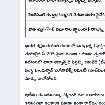
హెచ్ఏఎల్ గుత్తాధిపత్యానికి తెరదించుతూ ప్ర
పాత అవ్రో-748 విమానాల స్థానంలోకి రానున్
భారత రక్షణ తయారీ రంగంలో చారిత్రాత్మక ఘట్టం
తయారైన సీ-295 సైనిక రవాణా విమానం త్వరలోనే
వడోదరలో టాటా అడ్వాన్స్‌డ్ సిస్టమ్స్ లిమిటెడ్ (టీ
సంస్థ హిందుస్థాన్ ఏరోనాటిక్స్ లిమిటెడ్ (హెచ
మార్పు రాబోతోంది.
ఇటీవల ఈ విమానాన్ని హ్యాంగర్ నుంచి బయటకు 
కనిపించినా అధికారిక ప్రకటన ఇంకా రాలేదు. అయ