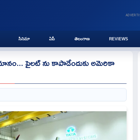
ADVERT
సినిమా
ఏపీ
తెలంగాణ
REVIEWS
మానం... పైలట్ ను కాపాడేందుకు అమెరికా