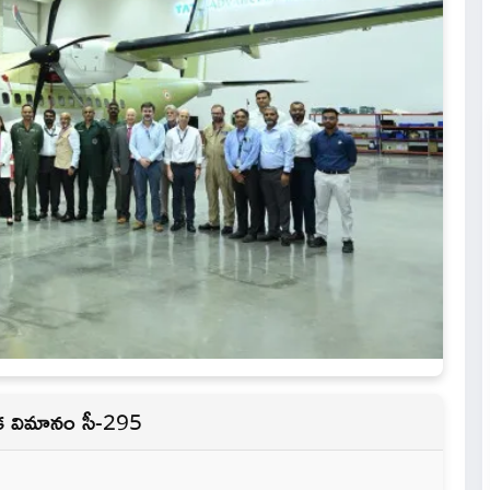
ిక విమానం సీ-295