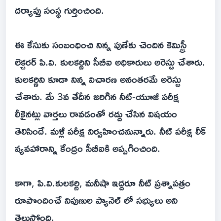
దర్యాప్తు సంస్థ గుర్తించింది.
ఈ కేసుకు సంబంధించి నిన్న పుణేకు చెందిన కెమిస్ట్రీ
లెక్చరర్ పి.వి. కులకర్ణిని సీబీఐ అధికారులు అరెస్టు చేశారు.
కులకర్ణిని కూడా నిన్న విచారణ అనంతరమే అరెస్టు
చేశారు. మే 3వ తేదీన జరిగిన నీట్-యూజీ పరీక్ష
లీకైనట్లు వార్తలు రావడంతో రద్దు చేసిన విషయం
తెలిసిందే. మళ్లీ పరీక్ష నిర్వహించనున్నారు. నీట్ పరీక్ష లీక్
వ్యవహారాన్ని కేంద్రం సీబీఐకి అప్పగించింది.
కాగా, పి.వి.కులకర్ణి, మనీషా ఇద్దరూ నీట్ ప్రశ్నాపత్రం
రూపొందించే నిపుణుల ప్యానెల్ లో సభ్యులు అని
తెలుస్తోంది.