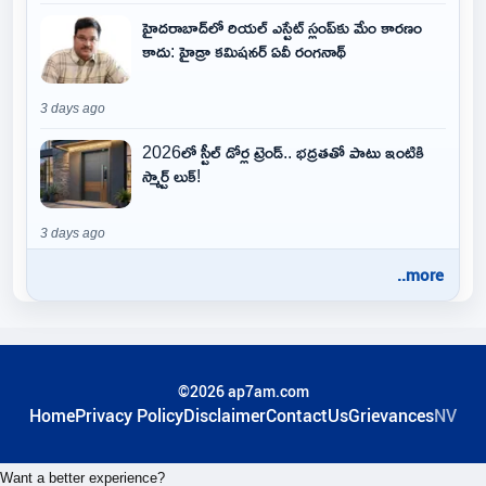
హైదరాబాద్‌లో రియల్ ఎస్టేట్ స్లంప్‌కు మేం కారణం
కాదు: హైడ్రా కమిషనర్ ఏవీ రంగనాథ్
3 days ago
2026లో స్టీల్ డోర్ల ట్రెండ్.. భద్రతతో పాటు ఇంటికి
స్మార్ట్ లుక్!
3 days ago
..more
©2026 ap7am.com
Home
Privacy Policy
Disclaimer
ContactUs
Grievances
NV
Want a better experience?