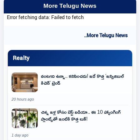
More Telugu News
Error fetching data: Failed to fetch
..More Telugu News
Realty
వంటగది ఉన్నా.. కనిపించదు! ఇదే కొత్త 'ఇన్విజిబుల్
కిచెన్' ట్రెండ్
20 hours ago
చిన్న ఇళ్ల కోసం బెస్ట్ ఐడియా.. ఈ 10 హ్యాంగింగ్
ప్లాంట్స్‌తో ఇంటికి కొత్త లుక్!
1 day ago