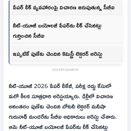
పేపర్ లీక్ వ్యవహారంపై విచారణ జరుపుతున్న సీబీఐ
నీట్-యూజీ బయోలజీ పేపర్‌ను లీక్ చేసినట్లు
గుర్తించిన సీబీఐ
ఇప్పటికే పుణేకు చెందిన కెమిస్ట్రీ లెక్చరర్ అరెస్టు
ADVERTISEMENT
నీట్-యూజీ 2026 పేపర్ లీకేజీ, పరీక్ష రద్దు కేసులో
మరో కీలక సూత్రధారి అరెస్టయ్యారు. ఢిల్లీలో విచారణ
అనంతరం పుణేకు చెందిన బోటనీ లెక్చరర్ మనీషా
గురునాథ్ మందరేను సీబీఐ అధికారులు అరెస్టు చేశారు.
ఆమె నీట్-యూజీ బయోలజీ పేపర్‌ను లీక్ చేసినట్లు