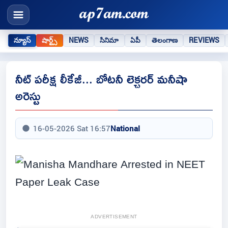
న్యూస్
షార్ట్స్
NEWS
సినిమా
ఏపీ
తెలంగాణ
REVIEWS
నీట్ పరీక్ష లీకేజీ... బోటనీ లెక్చరర్ మనీషా
అరెస్టు
16-05-2026 Sat 16:57
National
ADVERTISEMENT