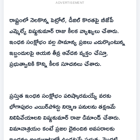
ADVERTISEMENT
రాష్ట్రంలో నెలకొన్న పెట్రోల్, డీజిల్ కొరతపై బీజేపీ
ఎమ్మెల్యే విష్ణుకుమార్ రాజు కీలక వ్యాఖ్యలు చేశారు.
ఇంధన సంక్షోభం వల్ల సామాన్య ప్రజలు ఎదుర్కొంటున్న
ఇబ్బందులపై ఆయన తీవ్ర ఆవేదన వ్యక్తం చేస్తూ,
ప్రభుత్వానికి కొన్ని కీలక సూచనలు చేశారు.
ప్రస్తుత ఇంధన సంక్షోభం పరిష్కారమయ్యే వరకు
భోగాపురం ఎయిర్‌పోర్టు నిర్మాణ పనులను తక్షణమే
నిలిపివేయాలని విష్ణుకుమార్ రాజు డిమాండ్ చేశారు.
విమానాశ్రయం కంటే ప్రజల దైనందిన అవసరాలకు
ఇంధనం అందుబాటులో ఉండటమే ప్రభుత్వ మొదటి