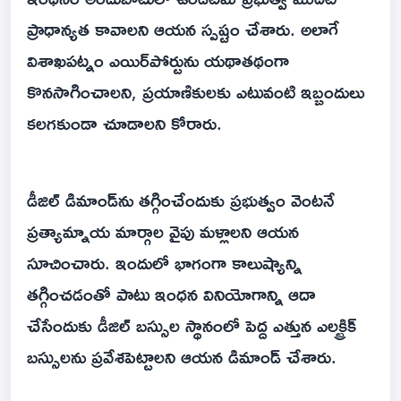
ప్రాధాన్యత కావాలని ఆయన స్పష్టం చేశారు. అలాగే
విశాఖపట్నం ఎయిర్‌పోర్టును యథాతథంగా
కొనసాగించాలని, ప్రయాణికులకు ఎటువంటి ఇబ్బందులు
కలగకుండా చూడాలని కోరారు.
డీజిల్ డిమాండ్‌ను తగ్గించేందుకు ప్రభుత్వం వెంటనే
ప్రత్యామ్నాయ మార్గాల వైపు మళ్లాలని ఆయన
సూచించారు. ఇందులో భాగంగా కాలుష్యాన్ని
తగ్గించడంతో పాటు ఇంధన వినియోగాన్ని ఆదా
చేసేందుకు డీజిల్ బస్సుల స్థానంలో పెద్ద ఎత్తున ఎలక్ట్రిక్
బస్సులను ప్రవేశపెట్టాలని ఆయన డిమాండ్ చేశారు.