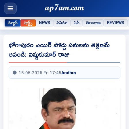
న్యూస్
షార్ట్స్
NEWS
సినిమా
ఏపీ
తెలంగాణ
REVIEWS
భోగాపురం ఎయిర్ పోర్టు పనులను తక్షణమే
ఆపండి: విష్ణుకుమార్ రాజు
15-05-2026 Fri 17:45
Andhra