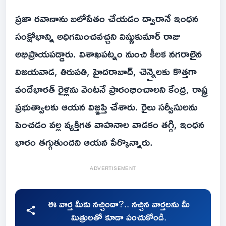
ప్రజా రవాణాను బలోపేతం చేయడం ద్వారానే ఇంధన
సంక్షోభాన్ని అధిగమించవచ్చని విష్ణుకుమార్ రాజు
అభిప్రాయపడ్డారు. విశాఖపట్నం నుంచి కీలక నగరాలైన
విజయవాడ, తిరుపతి, హైదరాబాద్, చెన్నైలకు కొత్తగా
వందేభారత్ రైళ్లను వెంటనే ప్రారంభించాలని కేంద్ర, రాష్ట్ర
ప్రభుత్వాలకు ఆయన విజ్ఞప్తి చేశారు. రైలు సర్వీసులను
పెంచడం వల్ల వ్యక్తిగత వాహనాల వాడకం తగ్గి, ఇంధన
భారం తగ్గుతుందని ఆయన పేర్కొన్నారు.
ADVERTISEMENT
ఈ వార్త మీకు నచ్చిందా?.. నచ్చిన వార్తలను మీ
మిత్రులతో కూడా పంచుకోండి.