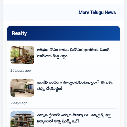
..More Telugu News
Realty
అతిథుల కోసం కాదు.. మీకోసం: భారతీయ లివింగ్
రూమ్‌లకు కొత్త అర్థం
16 hours ago
ఇంటిని అందంగా మార్చాలనుకుంటున్నారా? ఈ ఒక్క
తప్పు చేయొద్దట!
2 days ago
తక్కువ స్థలంలో ఎక్కువ సౌకర్యాలు.. డ్యూప్లెక్స్ ఇళ్ల
నిర్మాణంలో కొత్త ట్రెండ్స్ ఇవే!