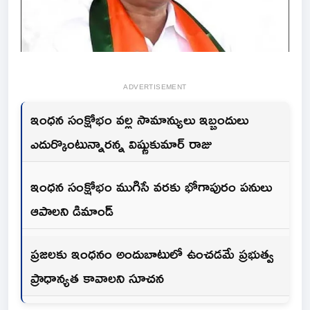
ADVERTISEMENT
ఇంధన సంక్షోభం వల్ల సామాన్యులు ఇబ్బందులు
ఎదుర్కొంటున్నారన్న విష్ణుకుమార్ రాజు
ఇంధన సంక్షోభం ముగిసే వరకు భోగాపురం పనులు
ఆపాలని డిమాండ్
ప్రజలకు ఇంధనం అందుబాటులో ఉంచడమే ప్రభుత్వ
ప్రాధాన్యత కావాలని సూచన