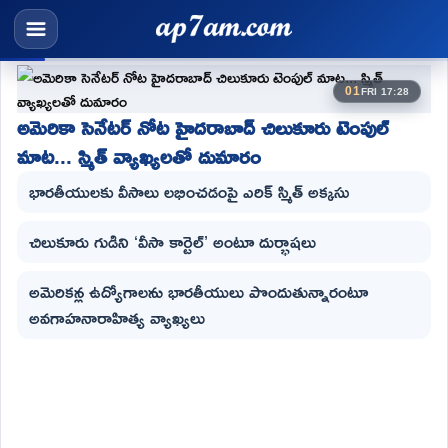
01
FRI 17:28
అమెరికా సెనేటర్ నోట హైదరాబాద్ చిలుకూరు టెంపుల్
మాట... స్మిత్ వ్యాఖ్యలతో దుమారం
భారతీయులకు వీసాలు లభించడంపై ఎరిక్‌ స్మిత్‌ అక్కసు
చిలుకూరు గుడిని ‘వీసా కార్టెల్‌’ అంటూ దుర్భాషలు
అమెరికన్ల ఉద్యోగాలను భారతీయులు పొందుతున్నారంటూ
అవగాహనారాహిత్య వ్యాఖ్యలు