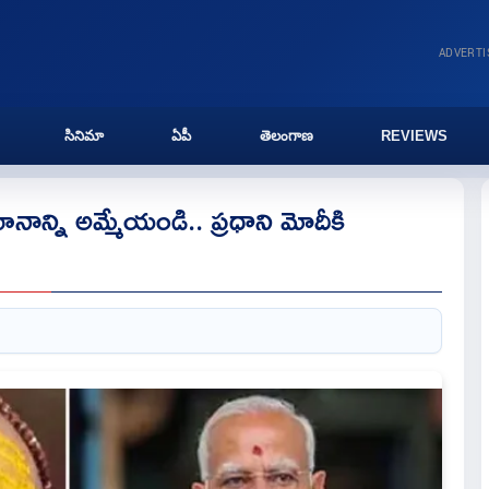
ADVERT
సినిమా
ఏపీ
తెలంగాణ
REVIEWS
నాన్ని అమ్మేయండి.. ప్ర‌ధాని మోదీకి