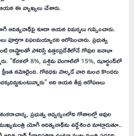
స్తూ ఆయన ఈ వ్యాఖ్యలు చేశారు.
యోగి ఆదిత్యనాథ్‌పై కూడా ఆయన విమర్శలు గుప్పించారు.
ు పూర్తిగా విఫలమయ్యారని ఆరోపించారు. ప్రభుత్వ
 రాష్ట్రాలతో పోలిస్తే ఉత్తరప్రదేశ్‌లోనే గోవుల జనాభా
రు. "కేరళలో 8%, పశ్చిమ బెంగాల్‌లో 15%, ఝార్ఖండ్‌లో
క్షీణత నమోదైంది. గోవధకు పాల్పడే వారి నుంచి కొందరు
్కదిద్దుకుంటున్నారు" అని ఆయన తీవ్ర ఆరోపణలు
న శంకరాచార్య, ప్రభుత్వ ఆధ్వర్యంలోని గోశాలల్లో ఆవుల
ఖ్యమంత్రి యోగి ఆదిత్యనాథ్‌ను ఉద్దేశించి మాట్లాడుతూ..
గి ఆదిత్యనాథ్ పీఠాధిపతిగా ఉంటూ ముఖ్యమంత్రి పదవిని