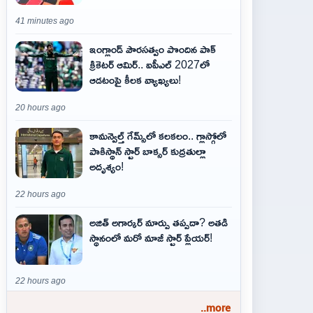
41 minutes ago
ఇంగ్లాండ్ పౌరసత్వం పొందిన పాక్
క్రికెటర్ ఆమిర్.. ఐపీఎల్ 2027లో
ఆడటంపై కీలక వ్యాఖ్యలు!
20 hours ago
కామన్వెల్త్ గేమ్స్‌లో కలకలం.. గ్లాస్గోలో
పాకిస్థాన్ స్టార్ బాక్సర్ కుద్రతుల్లా
అదృశ్యం!
22 hours ago
అజిత్‌ అగార్కర్‌ మార్పు తప్పదా? అతడి
స్థానంలో మరో మాజీ స్టార్‌ ప్లేయర్‌!
22 hours ago
..more