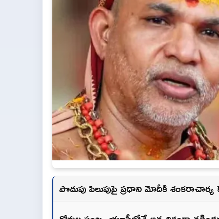
పొదుపు పిలుపుపై ప్రధాని మోదీకి శంకరాచార్య
గోవుల సంఖ్య యూపీలోనే అత్యధికంగా తగ్గిందన్