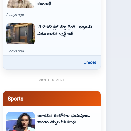
రంగనాథ్
2 days ago
2026లో స్టీల్ డోర్ల ట్రెండ్.. భద్రతతో
పాటు ఇంటికి స్మార్ట్ లుక్!
3 days ago
..more
ADVERTISEMENT
Sports
అకాడమీకి రెండోసారి భూమిపూజ..
కారణం చెప్పిన పీవీ సింధు