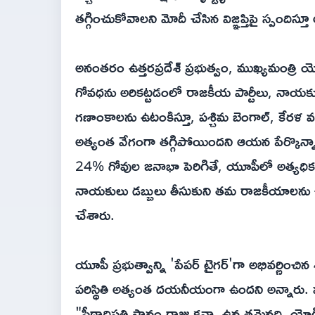
తగ్గించుకోవాలని మోదీ చేసిన విజ్ఞప్తిపై స్పంది
అనంతరం ఉత్తరప్రదేశ్ ప్రభుత్వం, ముఖ్యమంత్రి 
గోవధను అరికట్టడంలో రాజకీయ పార్టీలు, నాయకుల
గణాంకాలను ఉటంకిస్తూ, పశ్చిమ బెంగాల్, కేరళ వంటి
అత్యంత వేగంగా తగ్గిపోయిందని ఆయన పేర్కొన్నా
24% గోవుల జనాభా పెరిగితే, యూపీలో అత్యధిక 
నాయకులు డబ్బులు తీసుకుని తమ రాజకీయాలను చక
చేశారు.
యూపీ ప్రభుత్వాన్ని 'పేపర్ టైగర్'గా అభివర్ణించి
పరిస్థితి అత్యంత దయనీయంగా ఉందని అన్నారు. ము
"పీఠాధిపతి స్థానం రాజు కన్నా ఉన్నతమైనది. యో