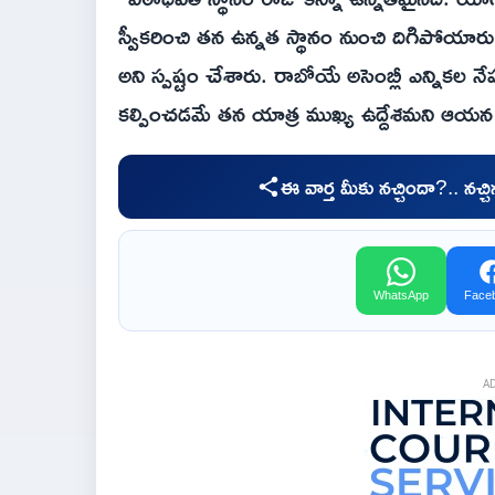
స్వీకరించి తన ఉన్నత స్థానం నుంచి దిగిపోయారు
అని స్పష్టం చేశారు. రాబోయే అసెంబ్లీ ఎన్నికల
కల్పించడమే తన యాత్ర ముఖ్య ఉద్దేశమని ఆయన 
ఈ వార్త మీకు నచ్చిందా?.. నచ్
WhatsApp
Face
A