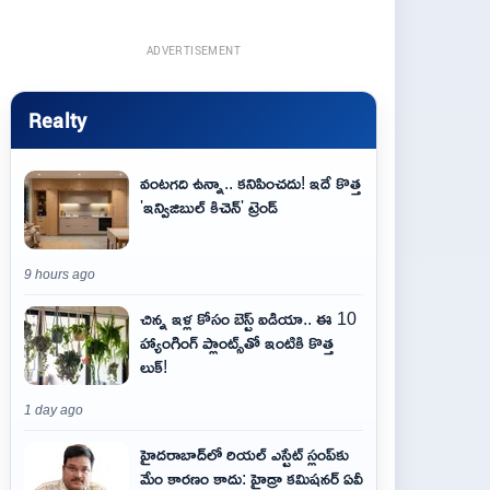
ADVERTISEMENT
Realty
వంటగది ఉన్నా.. కనిపించదు! ఇదే కొత్త
'ఇన్విజిబుల్ కిచెన్' ట్రెండ్
9 hours ago
చిన్న ఇళ్ల కోసం బెస్ట్ ఐడియా.. ఈ 10
హ్యాంగింగ్ ప్లాంట్స్‌తో ఇంటికి కొత్త
లుక్!
1 day ago
హైదరాబాద్‌లో రియల్ ఎస్టేట్ స్లంప్‌కు
మేం కారణం కాదు: హైడ్రా కమిషనర్ ఏవీ