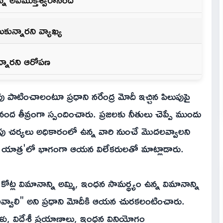
కున్నారని వ్యాఖ్య
న్నారని ఆరోపణ
ు పాటించాలంటూ ప్రధాని నరేంద్ర మోదీ ఇచ్చిన పిలుపుపై
ానంద తీవ్రంగా స్పందించారు. ప్రజలకు నీతులు చెప్పే ముందు
ు చర్యలు అధికారంలో ఉన్న వారి నుంచే మొదలవ్వాలని
్ఠ యాత్ర'లో భాగంగా ఆయన విలేకరులతో మాట్లాడారు.
ట్ల విమానాన్ని అమ్మి, ఇంధన సామర్థ్యం ఉన్న విమానాన్ని
వాలి" అని ప్రధాని మోదీకి ఆయన చురకలంటించారు.
ళ్లు, విదేశీ ప్రయాణాలు, ఇంధన వినియోగం