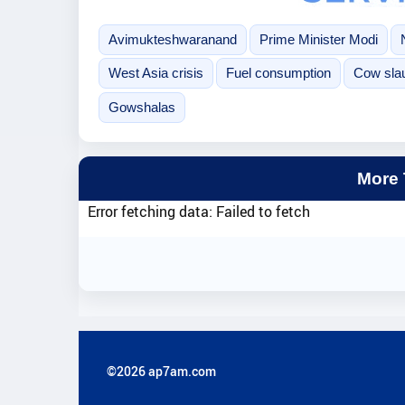
Avimukteshwaranand
Prime Minister Modi
West Asia crisis
Fuel consumption
Cow sla
Gowshalas
More
Error fetching data: Failed to fetch
©2026 ap7am.com