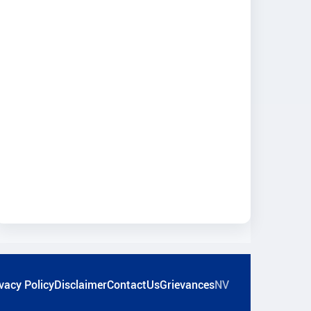
vacy Policy
Disclaimer
ContactUs
Grievances
NV