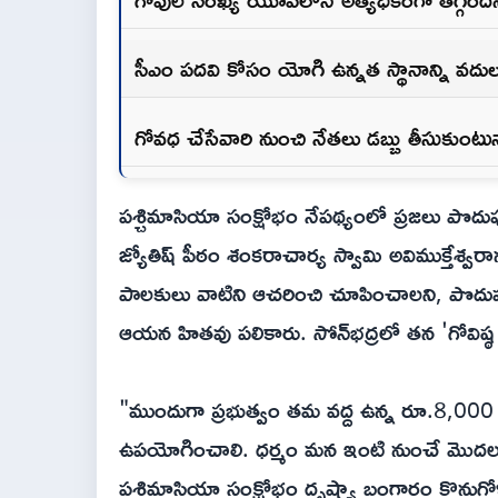
సీఎం పదవి కోసం యోగి ఉన్నత స్థానాన్ని వదులు
గోవధ చేసేవారి నుంచి నేతలు డబ్బు తీసుకుంటు
పశ్చిమాసియా సంక్షోభం నేపథ్యంలో ప్రజలు పొదుప
జ్యోతిష్ పీఠం శంకరాచార్య స్వామి అవిముక్తేశ్వర
పాలకులు వాటిని ఆచరించి చూపించాలని, పొదుప
ఆయన హితవు పలికారు. సోన్‌భద్రలో తన 'గోవిష
"ముందుగా ప్రభుత్వం తమ వద్ద ఉన్న రూ.8,000 కో
ఉపయోగించాలి. ధర్మం మన ఇంటి నుంచే మొదలవ్
పశ్చిమాసియా సంక్షోభం దృష్ట్యా బంగారం కొనుగో