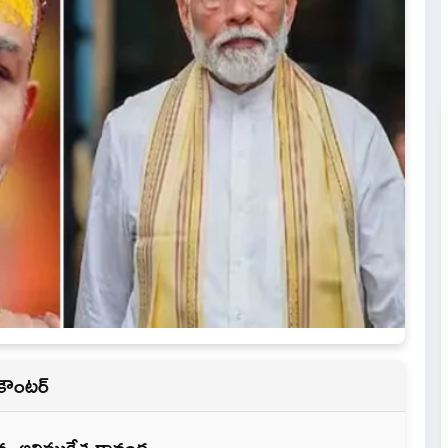
 కౌంటర్
న అవిముక్తేశ్వరానంద