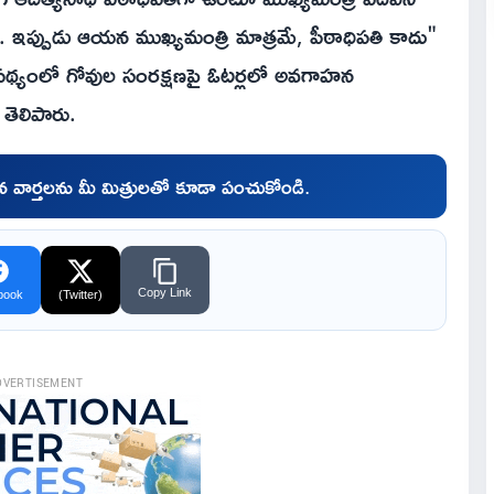
. ఇప్పుడు ఆయన ముఖ్యమంత్రి మాత్రమే, పీఠాధిపతి కాదు"
 నేపథ్యంలో గోవుల సంరక్షణపై ఓటర్లలో అవగాహన
తెలిపారు.
చిన వార్తలను మీ మిత్రులతో కూడా పంచుకోండి.
Copy Link
book
(Twitter)
DVERTISEMENT