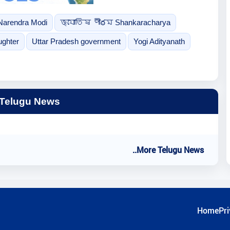
Narendra Modi
জ্যোতিষ পীఠম Shankaracharya
ughter
Uttar Pradesh government
Yogi Adityanath
 Telugu News
..More Telugu News
Home
Pri