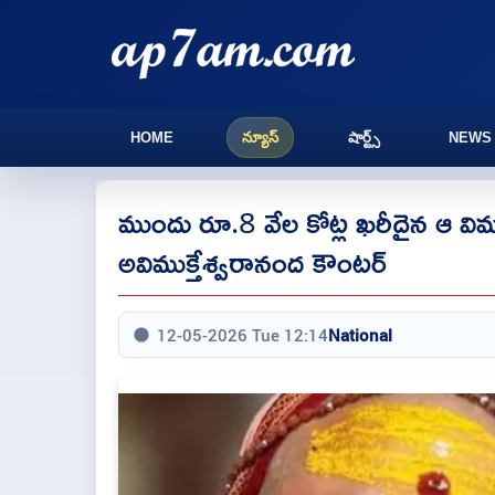
HOME
న్యూస్
షార్ట్స్
NEWS
ముందు రూ.8 వేల‌ కోట్ల ఖ‌రీదైన ఆ విమా
అవిముక్తేశ్వ‌రానంద కౌంట‌ర్‌
12-05-2026 Tue 12:14
National