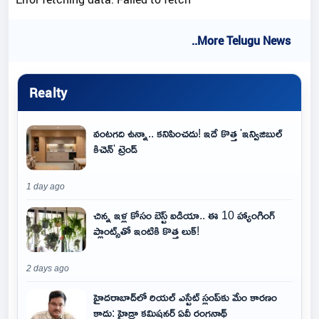
..More Telugu News
Realty
వంటగది ఉన్నా.. కనిపించదు! ఇదే కొత్త 'ఇన్విజిబుల్
కిచెన్' ట్రెండ్
1 day ago
చిన్న ఇళ్ల కోసం బెస్ట్ ఐడియా.. ఈ 10 హ్యాంగింగ్
ప్లాంట్స్‌తో ఇంటికి కొత్త లుక్!
2 days ago
హైదరాబాద్‌లో రియల్ ఎస్టేట్ స్లంప్‌కు మేం కారణం
కాదు: హైడ్రా కమిషనర్ ఏవీ రంగనాథ్