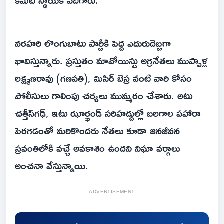
కమిటీ స్థాయికి ఎదిగారు.
నరహరి లొంగుబాటు పార్టీకి పెద్ద ఎదురుదెబ్బగా
భావిస్తున్నారు. ప్రస్తుతం మావోయిస్టు అగ్రనేతలు ముప్పాళ్ల
లక్ష్మణరావు (గణపతి), మిసిర్ బెస్ర వంటి వారి కోసం
పోలీసులు గాలింపు చర్యలు ముమ్మరం చేశారు. అటు
చత్తీస్‌గఢ్, ఇటు ఝార్ఖండ్ సరిహద్దుల్లో బలగాల పహారా
పెరగడంతో మరికొందరు నేతలు కూడా జనజీవన
స్రవంతిలోకి వచ్చే అవకాశం ఉందని నిఘా వర్గాలు
అంచనా వేస్తున్నాయి.
ADVERTISEMENT