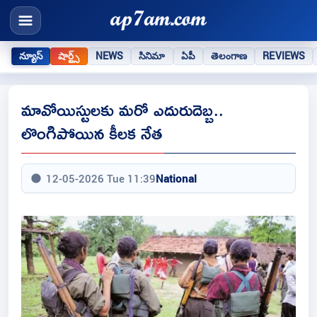
న్యూస్
షార్ట్స్
NEWS
సినిమా
ఏపీ
తెలంగాణ
REVIEWS
మావోయిస్టులకు మరో ఎదురుదెబ్బ..
లొంగిపోయిన కీలక నేత
12-05-2026 Tue 11:39
National