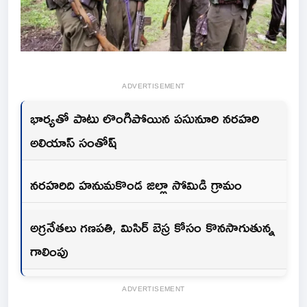
ADVERTISEMENT
భార్యతో పాటు లొంగిపోయిన పసునూరి నరహరి
అలియాస్ సంతోష్
నరహరిది హనుమకొండ జిల్లా సోమిడి గ్రామం
అగ్రనేతలు గణపతి, మిసిర్ బెస్ర కోసం కొనసాగుతున్న
గాలింపు
ADVERTISEMENT