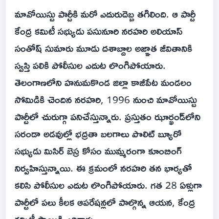
మావోయిస్టు పార్టీకి మరో ఎదురుదెబ్బ తగిలింది. ఆ పార్టీ
కేంద్ర కమిటీ సభ్యుడు పసునూరి నరహరి అలియాస్
సంతోష్ సుమారు మూడు దశాబ్దాల అజ్ఞాత జీవితానికి
స్వస్తి పలికి పోలీసుల ఎదుట లొంగిపోయారు.
తెలంగాణలోని హనుమకొండ జిల్లా కాజీపేట మండలం
సోమిడికి చెందిన నరహరి, 1996 నుంచి మావోయిస్టు
పార్టీలో చురుగ్గా పనిచేస్తున్నారు. ప్రస్తుతం ఝార్ఖండ్‌లోని
సరండా అడవుల్లో భద్రతా బలగాలు పొలిట్ బ్యూరో
సభ్యుడు మిసిర్ బెస్ర కోసం ముమ్మరంగా కూంబింగ్
నిర్వహిస్తున్నాయి. ఈ క్రమంలో నరహరి తన భార్యతో
కలిసి పోలీసుల ఎదుట లొంగిపోయారు. గత 28 ఏళ్లుగా
పార్టీలో పలు కీలక ఆపరేషన్లలో పాల్గొన్న ఆయన, కేంద్ర