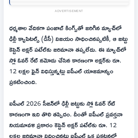
ADVERTISEMENT
ధర్మశాల వేదికగా పంజాబ్ కింగ్స్‌తో జరిగిన మ్యాచ్‌లో
ఢిల్లీ క్యాపిటల్స్ (డీసీ) విజయం సాధించినప్పటికీ, ఆ జట్టు
కెప్టెన్ అక్షర్ పటేల్‌కు జరిమానా తప్పలేదు. ఈ మ్యాచ్‌లో
స్లో ఓవర్ రేట్ నమోదు చేసిన కారణంగా అక్షర్‌కు రూ.
12 లక్షల ఫైన్ విధిస్తున్నట్లు ఐపీఎల్ యాజమాన్యం
ప్రకటించింది.
ఐపీఎల్ 2026 సీజన్‌లో ఢిల్లీ జట్టుకు స్లో ఓవర్ రేట్
కారణంగా ఇది తొలి తప్పిదం. దీంతో ఐపీఎల్ ప్రవర్తనా
నియమావళి ప్రకారం కెప్టెన్ అక్షర్ పటేల్‌కు రూ. 12
లక్షల జరిమానా విధించినట్లు ఐపీఎల్ ఒక ప్రకటనలో