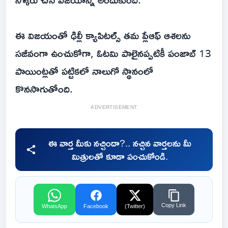
ఈ విజయంతో ఢిల్లీ క్యాపిటల్స్ తమ ప్లేఆఫ్ ఆశలను
సజీవంగా ఉంచుకోగా, ఓటమి పాలైనప్పటికీ పంజాబ్ 13
పాయింట్లతో పట్టికలో నాలుగో స్థానంలో
కొనసాగుతోంది.
ADVERTISEMENT
ఈ వార్త మీకు నచ్చిందా?.. నచ్చిన వార్తలను మీ
మిత్రులతో కూడా పంచుకోండి.
Copy Link
WhatsApp
Facebook
(Twitter)