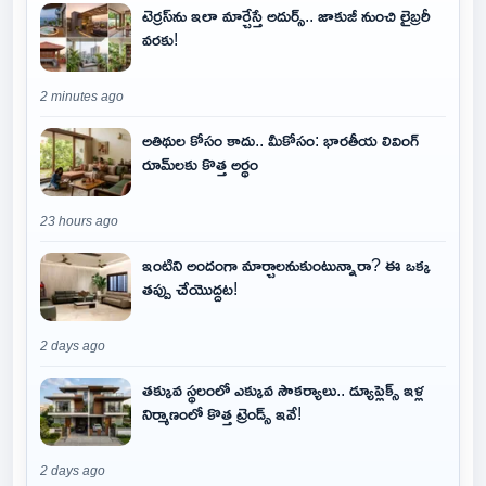
టెర్రస్‌ను ఇలా మార్చేస్తే అదుర్స్.. జాకుజీ నుంచి లైబ్రరీ
వరకు!
2 minutes ago
అతిథుల కోసం కాదు.. మీకోసం: భారతీయ లివింగ్
రూమ్‌లకు కొత్త అర్థం
23 hours ago
ఇంటిని అందంగా మార్చాలనుకుంటున్నారా? ఈ ఒక్క
తప్పు చేయొద్దట!
2 days ago
తక్కువ స్థలంలో ఎక్కువ సౌకర్యాలు.. డ్యూప్లెక్స్ ఇళ్ల
నిర్మాణంలో కొత్త ట్రెండ్స్ ఇవే!
2 days ago