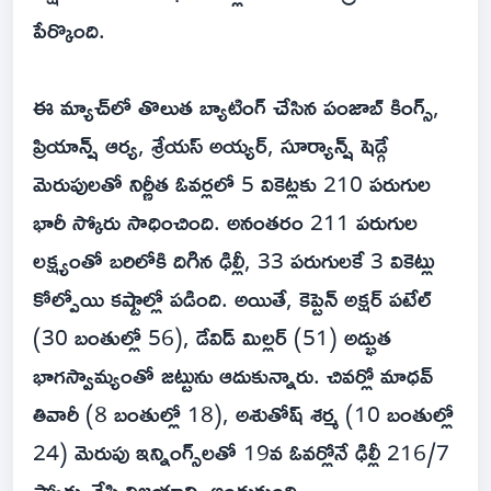
పేర్కొంది.
ఈ మ్యాచ్‌లో తొలుత బ్యాటింగ్ చేసిన పంజాబ్ కింగ్స్,
ప్రియాన్ష్ ఆర్య, శ్రేయస్ అయ్యర్, సూర్యాన్ష్ షెడ్గే
మెరుపులతో నిర్ణీత ఓవర్లలో 5 వికెట్లకు 210 పరుగుల
భారీ స్కోరు సాధించింది. అనంతరం 211 పరుగుల
లక్ష్యంతో బరిలోకి దిగిన ఢిల్లీ, 33 పరుగులకే 3 వికెట్లు
కోల్పోయి కష్టాల్లో పడింది. అయితే, కెప్టెన్ అక్షర్ పటేల్
(30 బంతుల్లో 56), డేవిడ్ మిల్లర్ (51) అద్భుత
భాగస్వామ్యంతో జట్టును ఆదుకున్నారు. చివర్లో మాధవ్
తివారీ (8 బంతుల్లో 18), అశుతోష్ శర్మ (10 బంతుల్లో
24) మెరుపు ఇన్నింగ్స్‌లతో 19వ ఓవర్లోనే ఢిల్లీ 216/7
స్కోరు చేసి విజయాన్ని అందుకుంది.