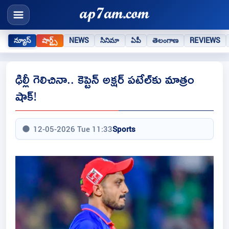
న్యూస్
షార్ట్స్
NEWS
సినిమా
ఏపీ
తెలంగాణ
REVIEWS
ఢిల్లీ గెలిచినా.. కెప్టెన్ అక్షర్ పటేల్‌కు మాత్రం
షాక్!
12-05-2026 Tue 11:33
Sports