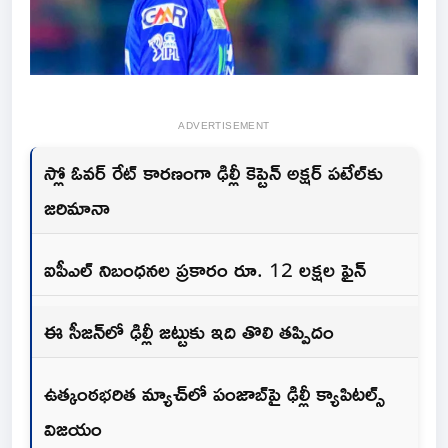
ADVERTISEMENT
స్లో ఓవర్ రేట్ కారణంగా ఢిల్లీ కెప్టెన్ అక్షర్ పటేల్‌కు
జరిమానా
ఐపీఎల్ నిబంధనల ప్రకారం రూ. 12 లక్షల ఫైన్
ఈ సీజన్‌లో ఢిల్లీ జట్టుకు ఇది తొలి తప్పిదం
ఉత్కంఠభరిత మ్యాచ్‌లో పంజాబ్‌పై ఢిల్లీ క్యాపిటల్స్
విజయం