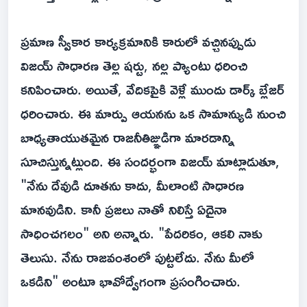
ప్రమాణ స్వీకార కార్యక్రమానికి కారులో వచ్చినప్పుడు
విజయ్ సాధారణ తెల్ల షర్టు, నల్ల ప్యాంటు ధరించి
కనిపించారు. అయితే, వేదికపైకి వెళ్లే ముందు డార్క్ బ్లేజర్
ధరించారు. ఈ మార్పు ఆయనను ఒక సామాన్యుడి నుంచి
బాధ్యతాయుతమైన రాజనీతిజ్ఞుడిగా మారడాన్ని
సూచిస్తున్నట్లుంది. ఈ సందర్భంగా విజయ్ మాట్లాడుతూ,
"నేను దేవుడి దూతను కాదు, మీలాంటి సాధారణ
మానవుడిని. కానీ ప్రజలు నాతో నిలిస్తే ఏదైనా
సాధించగలం" అని అన్నారు. "పేదరికం, ఆకలి నాకు
తెలుసు. నేను రాజవంశంలో పుట్టలేదు. నేను మీలో
ఒకడిని" అంటూ భావోద్వేగంగా ప్రసంగించారు.