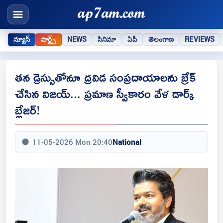
న్యూస్
షార్ట్స్
NEWS
సినిమా
ఏపీ
తెలంగాణ
REVIEWS
తన డ్రెస్సుతోనూ ద్రవిడ సంప్రదాయాలను బ్రేక్
చేసిన విజయ్... ప్రమాణ స్వీకారం వేళ డార్క్
బ్లేజర్!
11-05-2026 Mon 20:40
National