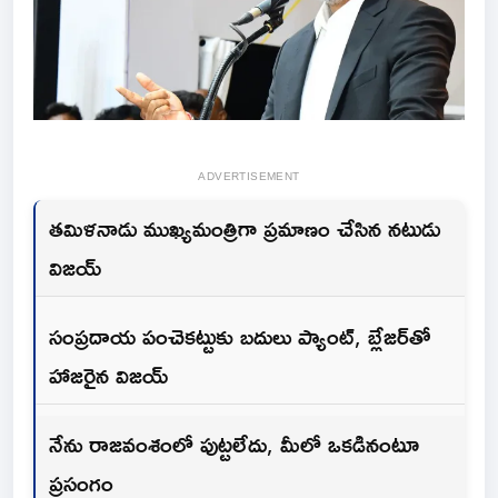
ADVERTISEMENT
తమిళనాడు ముఖ్యమంత్రిగా ప్రమాణం చేసిన నటుడు
విజయ్
సంప్రదాయ పంచెకట్టుకు బదులు ప్యాంట్, బ్లేజర్‌తో
హాజరైన విజయ్
నేను రాజవంశంలో పుట్టలేదు, మీలో ఒకడినంటూ
ప్రసంగం