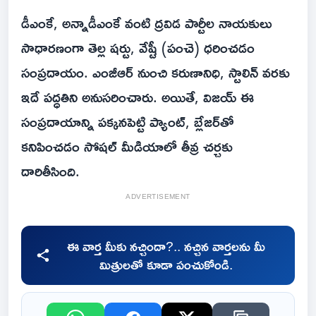
డీఎంకే, అన్నాడీఎంకే వంటి ద్రవిడ పార్టీల నాయకులు
సాధారణంగా తెల్ల షర్టు, వేష్టీ (పంచె) ధరించడం
సంప్రదాయం. ఎంజీఆర్ నుంచి కరుణానిధి, స్టాలిన్ వరకు
ఇదే పద్ధతిని అనుసరించారు. అయితే, విజయ్ ఈ
సంప్రదాయాన్ని పక్కనపెట్టి ప్యాంట్, బ్లేజర్‌తో
కనిపించడం సోషల్ మీడియాలో తీవ్ర చర్చకు
దారితీసింది.
ADVERTISEMENT
ఈ వార్త మీకు నచ్చిందా?.. నచ్చిన వార్తలను మీ
మిత్రులతో కూడా పంచుకోండి.