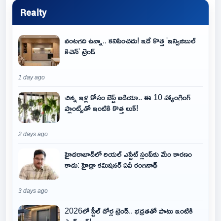
Realty
వంటగది ఉన్నా.. కనిపించదు! ఇదే కొత్త 'ఇన్విజిబుల్
కిచెన్' ట్రెండ్
1 day ago
చిన్న ఇళ్ల కోసం బెస్ట్ ఐడియా.. ఈ 10 హ్యాంగింగ్
ప్లాంట్స్‌తో ఇంటికి కొత్త లుక్!
2 days ago
హైదరాబాద్‌లో రియల్ ఎస్టేట్ స్లంప్‌కు మేం కారణం
కాదు: హైడ్రా కమిషనర్ ఏవీ రంగనాథ్
3 days ago
2026లో స్టీల్ డోర్ల ట్రెండ్.. భద్రతతో పాటు ఇంటికి