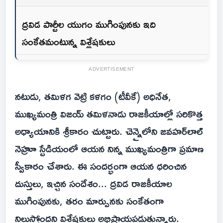
ద్రవిడ పార్టీల యుగం ముగింపునకు ఇది
సంకేతమంటున్న విశ్లేషకులు
ADVERTISEMENT
నటుడు, తమిళగ వెట్రి కళగం (టీవీకే) అధినేత,
ముఖ్యమంత్రి విజయ్ తమిళనాడు రాజకీయాల్లో సరికొత్త
అధ్యాయానికి శ్రీకారం చుట్టారు. చెన్నైలోని జవహర్‌లాల్
నెహ్రూ స్టేడియంలో ఆయన నిన్న ముఖ్యమంత్రిగా ప్రమాణ
స్వీకారం చేశారు. ఈ సందర్భంగా ఆయన ధరించిన
దుస్తులు, ఇచ్చిన సందేశం... ద్రవిడ రాజకీయాల
ముగింపునకు, తరం మార్పునకు సంకేతంగా
నిలుస్తోందని విశ్లేషకులు అభిప్రాయపడుతున్నారు.