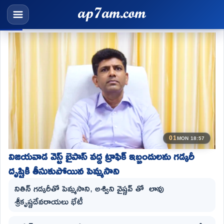
01
MON 18:57
విజయవాడ వెస్ట్ బైపాస్ వద్ద ట్రాఫిక్ ఇబ్బందులను గడ్కరీ
దృష్టికి తీసుకుపోయిన పెమ్మసాని
నితిన్ గడ్కరీతో పెమ్మసాని, అశ్విని వైష్ణవ్ తో లావు
శ్రీకృష్ణదేవరాయలు భేటీ