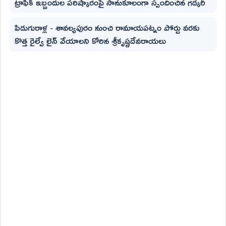
ట్రాఫిక్ ఇబ్బందుల పరిష్కారంపై సానుకూలంగా స్పందించిన గడ్కరీ
పిడుగురాళ్ల - శావల్యపురం నుంచి రామాయపట్నం పోర్టు వరకు
కొత్త రైల్వే లైన్ వేయాలని కోరిన శ్రీకృష్ణదేవరాయలు