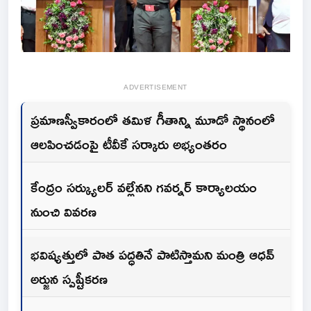
ADVERTISEMENT
ప్రమాణస్వీకారంలో తమిళ గీతాన్ని మూడో స్థానంలో
ఆలపించడంపై టీవీకే సర్కారు అభ్యంతరం
కేంద్రం సర్క్యులర్ వల్లేనని గవర్నర్ కార్యాలయం
నుంచి వివరణ
భవిష్యత్తులో పాత పద్ధతినే పాటిస్తామని మంత్రి ఆధవ్
అర్జున స్పష్టీకరణ