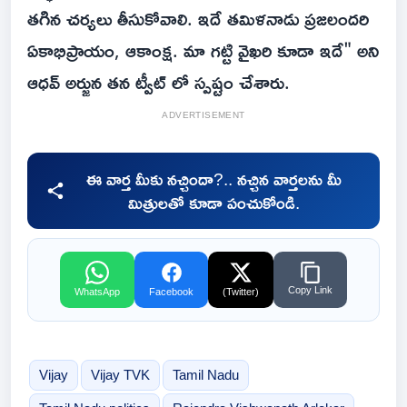
తగిన చర్యలు తీసుకోవాలి. ఇదే తమిళనాడు ప్రజలందరి
ఏకాభిప్రాయం, ఆకాంక్ష. మా గట్టి వైఖరి కూడా ఇదే" అని
ఆధవ్ అర్జున తన ట్వీట్ లో స్పష్టం చేశారు.
ADVERTISEMENT
ఈ వార్త మీకు నచ్చిందా?.. నచ్చిన వార్తలను మీ
మిత్రులతో కూడా పంచుకోండి.
Copy Link
WhatsApp
Facebook
(Twitter)
Vijay
Vijay TVK
Tamil Nadu