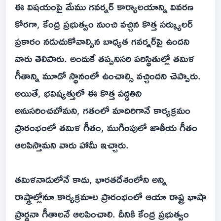
ఈ విషయంపై మేము గవర్నర్ కార్యాలయాన్ని వివరణ
కోరగా, కేంద్ర ప్రభుత్వం నుంచి వచ్చిన కొత్త సర్క్యులర్
ప్రకారం నడుచుకోవాల్సిన బాధ్యత గవర్నర్‌పై ఉందని
వారు తెలిపారు. అందుకే తప్పనిసరి పరిస్థితుల్లో తమిళ
గీతాన్ని మూడో స్థానంలో ఉంచాల్సి వచ్చిందని చెప్పారు.
అయితే, భవిష్యత్తులో ఈ కొత్త పద్ధతిని
అనుసరించబోమని, గతంలో మాదిరిగానే కార్యక్రమం
ప్రారంభంలో తమిళ గీతం, ముగింపులో జాతీయ గీతం
ఆలపిస్తామని వారు హామీ ఇచ్చారు.
తమిళనాడులోనే కాదు, భారతదేశంలోని అన్ని
రాష్ట్రాల్లోనూ కార్యక్రమాల ప్రారంభంలో ఆయా రాష్ట్ర భాషా
ప్రార్థనా గీతాలనే ఆలపించాలి. దీనికి కేంద్ర ప్రభుత్వం