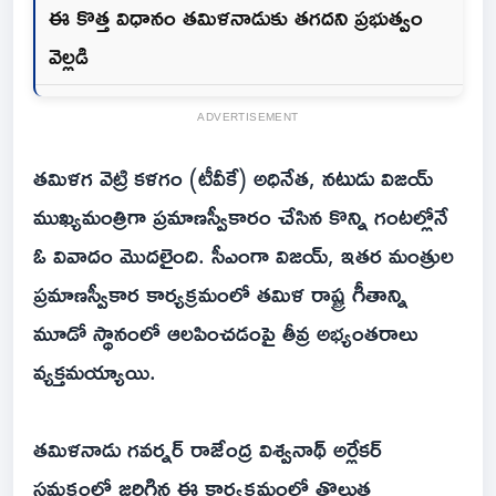
ఈ కొత్త విధానం తమిళనాడుకు తగదని ప్రభుత్వం
వెల్లడి
ADVERTISEMENT
తమిళగ వెట్రి కళగం (టీవీకే) అధినేత, నటుడు విజయ్
ముఖ్యమంత్రిగా ప్రమాణస్వీకారం చేసిన కొన్ని గంటల్లోనే
ఓ వివాదం మొదలైంది. సీఎంగా విజయ్, ఇతర మంత్రుల
ప్రమాణస్వీకార కార్యక్రమంలో తమిళ రాష్ట్ర గీతాన్ని
మూడో స్థానంలో ఆలపించడంపై తీవ్ర అభ్యంతరాలు
వ్యక్తమయ్యాయి.
తమిళనాడు గవర్నర్ రాజేంద్ర విశ్వనాథ్ అర్లేకర్
సమక్షంలో జరిగిన ఈ కార్యక్రమంలో తొలుత