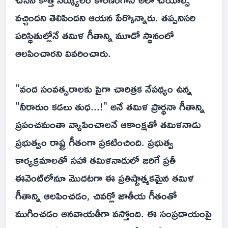
వచ్చిందని తెలిపిందని ఆయన పేర్కొన్నారు. తప్పనిసరి
పరిస్థితుల్లోనే తమిళ గీతాన్ని మూడో స్థానంలో
ఆలపించారని వివరించారు.
"వంద సంవత్సరాలకు పైగా చారిత్రక నేపథ్యం ఉన్న
"నీరారుం కడలు తుధ...!" అనే తమిళ ప్రార్థనా గీతాన్ని
ప్రపంచమంతా వ్యాపించాలనే ఆకాంక్షతో తమిళనాడు
ప్రభుత్వం రాష్ట్ర గీతంగా ప్రకటించింది. ప్రభుత్వ
కార్యక్రమాలతో సహా తమిళనాడులో జరిగే ప్రతీ
ఈవెంట్‌లోనూ మొదటగా ఈ ప్రతిష్టాత్మకమైన తమిళ
గీతాన్ని ఆలపించడం, చివర్లో జాతీయ గీతంతో
ముగించడం ఆనవాయతీగా వస్తోంది. ఈ సంప్రదాయంపై