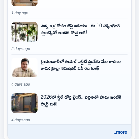
1 day ago
చిన్న ఇళ్ల కోసం బెస్ట్ ఐడియా.. ఈ 10 హ్యాంగింగ్
ప్లాంట్స్‌తో ఇంటికి కొత్త లుక్!
2 days ago
హైదరాబాద్‌లో రియల్ ఎస్టేట్ స్లంప్‌కు మేం కారణం
కాదు: హైడ్రా కమిషనర్ ఏవీ రంగనాథ్
4 days ago
2026లో స్టీల్ డోర్ల ట్రెండ్.. భద్రతతో పాటు ఇంటికి
స్మార్ట్ లుక్!
4 days ago
..more