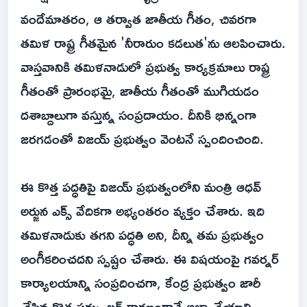
వందేమాతరం, ఆ తర్వాత జాతీయ గీతం, చివరగా
తమిళ రాష్ట్ర గీతమైన 'నీరారుం కడలుత'ను ఆలపించారు.
వాస్తవానికి తమిళనాడులో ప్రభుత్వ కార్యక్రమాలు రాష్ట్ర
గీతంతో ప్రారంభమై, జాతీయ గీతంతో ముగియడం
దశాబ్దాలుగా వస్తున్న సంప్రదాయం. దీనికి భిన్నంగా
జరగడంతో విజయ్ ప్రభుత్వం వెంటనే స్పందించింది.
ఈ కొత్త పద్ధతిపై విజయ్ ప్రభుత్వంలోని మంత్రి ఆధవ్
అర్జున ఎక్స్ వేదికగా అభ్యంతరం వ్యక్తం చేశారు. ఇది
తమిళనాడుకు తగని పద్ధతి అని, దీన్ని తమ ప్రభుత్వం
అంగీకరించదని స్పష్టం చేశారు. ఈ విషయంపై గవర్నర్
కార్యాలయాన్ని సంప్రదించగా, కేంద్ర ప్రభుత్వం జారీ
చేసిన కొత్త సర్క్యులర్ కారణంగానే అలా చేయాల్సి