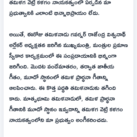
తమిళగ వెట్రి కళగం నాయకత్వంలో ఏర్పడిన మా
ప్రభుత్వానికి ఎలాంటి భిన్నాభిప్రాయం లేదు.
అయితే, ఈరోజు తమిళనాడు గవర్నర్ రాజేంద్ర విశ్వనాథ్
అర్లేకర్ అధ్యక్షతన జరిగిన ముఖ్యమంత్రి, మంత్రుల ప్రమాణ
స్వీకార కార్యక్రమంలో ఈ సంప్రదాయానికి భిన్నంగా
జరిగింది. మొదట వందేమాతరం, తర్వాత జాతీయ
గీతం, మూడో స్థానంలో తమిళ ప్రార్థనా గీతాన్ని
ఆలపించారు. ఈ కొత్త పద్ధతి తమిళనాడుకు తగింది
కాదు. మాతృభూమి తమిళనాడులో, తమిళ ప్రార్థనా
గీతానికి మూడో స్థానం ఇవ్వడాన్ని తమిళగ వెట్రి కళగం
నాయకత్వంలోని మా ప్రభుత్వం అంగీకరించదు.