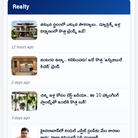
Realty
తక్కువ స్థలంలో ఎక్కువ సౌకర్యాలు.. డ్యూప్లెక్స్ ఇళ్ల
నిర్మాణంలో కొత్త ట్రెండ్స్ ఇవే!
12 hours ago
వంటగది ఉన్నా.. కనిపించదు! ఇదే కొత్త 'ఇన్విజిబుల్
కిచెన్' ట్రెండ్
2 days ago
చిన్న ఇళ్ల కోసం బెస్ట్ ఐడియా.. ఈ 10 హ్యాంగింగ్
ప్లాంట్స్‌తో ఇంటికి కొత్త లుక్!
3 days ago
హైదరాబాద్‌లో రియల్ ఎస్టేట్ స్లంప్‌కు మేం కారణం
కాదు: హైడ్రా కమిషనర్ ఏవీ రంగనాథ్