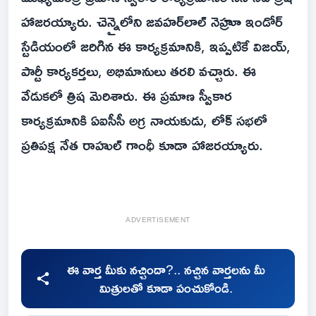
హాజరయ్యారు. చెన్నైలోని జవహర్‌లాల్ నెహ్రూ ఇండోర్
స్టేడియంలో జరిగిన ఈ కార్యక్రమానికి, ఇప్పటికే విజయ్,
పార్టీ కార్యకర్తలు, అభిమానులు తరలి వచ్చారు. ఈ
వేడుకలో త్రిష మెరిశారు. ఈ ప్రమాణ స్వీకార
కార్యక్రమానికి ఏఐసీసీ అగ్ర నాయకుడు, లోక్ సభలో
ప్రతిపక్ష నేత రాహుల్ గాంధీ కూడా హాజరయ్యారు.
ADVERTISEMENT
ఈ వార్త మీకు నచ్చిందా?.. నచ్చిన వార్తలను మీ
మిత్రులతో కూడా పంచుకోండి.