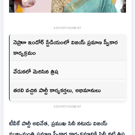
ADVERTISEMENT
నెహ్రూ ఇండోర్ స్టేడియంలో విజయ్ ప్రమాణ స్వీకార
కార్యక్రమం
వేడుకలో మెరిసిన త్రిష
తరలి వచ్చిన పార్టీ కార్యకర్తలు, అభిమానులు
ADVERTISEMENT
టీవీకే పార్టీ అధినేత, ప్రముఖ సినీ నటుడు విజయ్
ముఖ్యమంత్రి ప్రమాణ స్వీకార కార్యక్రమానికి సినీ నటి త్రిష