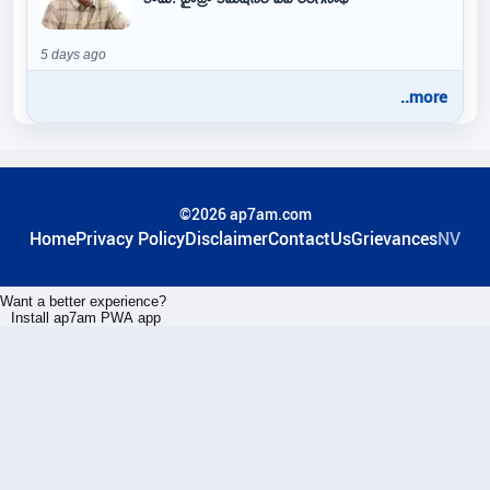
5 days ago
..more
©2026 ap7am.com
Home
Privacy Policy
Disclaimer
ContactUs
Grievances
NV
Want a better experience?
Install ap7am PWA app