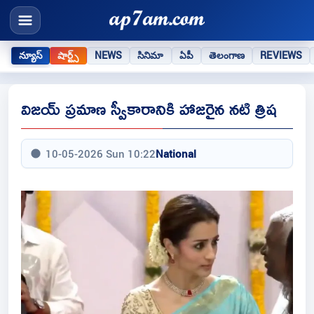
న్యూస్
షార్ట్స్
NEWS
సినిమా
ఏపీ
తెలంగాణ
REVIEWS
విజయ్ ప్రమాణ స్వీకారానికి హాజరైన నటి త్రిష
10-05-2026 Sun 10:22
National