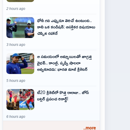
2 hours ago
ధోనీ గది ఎప్పుడూ తెరిచే ఉంటుంది..
కానీ ఒక కండిషన్: ఆసక్తికర విషయాలు
చెప్పిన రహానే
3 hours ago
ఆ స‌మ‌యంలో అమ్మాయిల‌తో జాగ్ర‌త్త‌
వైభ‌వ్‌.. కాంబ్లీ, పృథ్వీ షాలలా
అవ్వ‌కూడ‌దు: భార‌త మాజీ క్రికెట‌ర్‌
5 hours ago
టీ20 క్రికెట్‌లో కొత్త రారాజు.. జోస్
బట్లర్ ప్ర‌పంచ రికార్డ్‌!
6 hours ago
..more