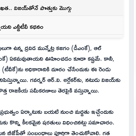
త.. విజయ్‌తోనే పొత్తుకు మొగ్గు
యని ఎన్డీటీవీ కథనం
లుగా ఉన్న ద్రవిడ మున్నేట్ర కజగం (డీఎంకే), ఆల్
డీఎంకే) ఏకమవుతాయని ఊహించడం కూడా కష్టమే. కానీ,
 (టీవీకే)ను అధికారానికి దూరం చేసేందుకు ఈ రెండు
స్తున్నాయి. గవర్నర్ ఆర్.వి. అర్లేకర్‌కు, నటుడు విజయ్‌కు
ొత్త రాజకీయ సమీకరణాలు తెరపైకి వస్తున్నాయి.
 ప్రభుత్వం ఏర్పాటుకు బయటి నుంచి మద్దతు ఇచ్చేందుకు
ఇందుకు కొన్ని కీలకమైన షరతులు విధించినట్లు సమాచారం.
మైన బీజేపీతో సంబంధాలు పూర్తిగా తెంచుకోవాలి. గత