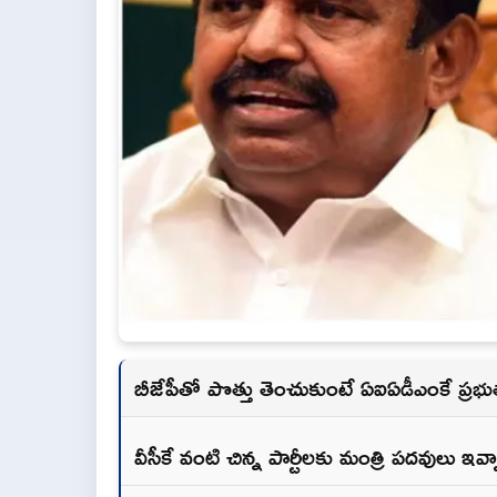
బీజేపీతో పొత్తు తెంచుకుంటే ఏఐఏడీఎంకే ప్రభుత
వీసీకే వంటి చిన్న పార్టీలకు మంత్రి పదవులు ఇ