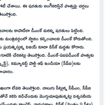
 పోటీ చేశాయి. ఈ షరతుకు అంగీకరిస్తేనే పొత్తుపై చర్చలు
లుస్తోంది.
ాలను కాపాడేలా డీఎంకే మరిన్ని షరతులు పెట్టింది.
టీలకు మంత్రివర్గంలో స్థానం కల్పించాలని డీఎంకే కోరుతోంది.
కు ప్రయత్నిస్తున్న విజయ్ కూడా వీసీకే మద్దతు కోరారు.
 గూటికి చేరినట్లు తెలుస్తోంది. డీఎంకే-ఏఐఏడీఎంకే పొత్తుకు
్సిస్ట్), కమ్యూనిస్ట్ పార్టీ ఆఫ్ ఇండియా (సీపీఐ)లను
సమాచారం.
ా లేవని తెలుస్తోంది. నాలుగు సీట్లున్న సీపీఎం, సీపీఐ
తోనే కలిసి నడిచేందుకు మొగ్గుచూపుతున్నట్లు విశ్వసనీయ
యేందుకు కాంగ్రెస్, వామపక్షాలు, వీసీకే (మొత్తం 9 సీట్లు)