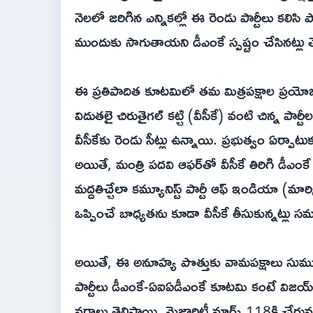
నెలలో జరిగిన ఎన్నికల్లో ఈ రెండు పార్టీలు కలిసి
ముందుకు సాగుతాయని డీఎంకే స్పష్టం చేసినట్లు తె
ఈ ప్రతిపాదిత కూటమిలో తమ మిత్రపక్షాల ప్రయోజన
విదుతలై చిరుతైగల్ కట్చి (వీసీకే) వంటి చిన్న పార్
వీసీకేకు రెండు సీట్లు ఉన్నాయి. ప్రభుత్వం ఏర్పాటు
అయితే, మంత్రి పదవి ఆఫర్‌తో వీసీకే తిరిగి డీఎంకే
మద్దతిచ్చేలా కమ్యూనిస్ట్ పార్టీ ఆఫ్ ఇండియా (మార్క
ఒప్పించే బాధ్యతను కూడా వీసీకే తీసుకున్నట్లు 
అయితే, ఈ అనూహ్య పొత్తుకు వామపక్షాలు సుముఖంగ
పార్టీలు డీఎంకే-ఏఐఏడీఎంకే కూటమి కంటే విజయ్‌
వర్గాలు తెలిపాయి. మెజారిటీ మార్క్ 118కి చేరువయ్