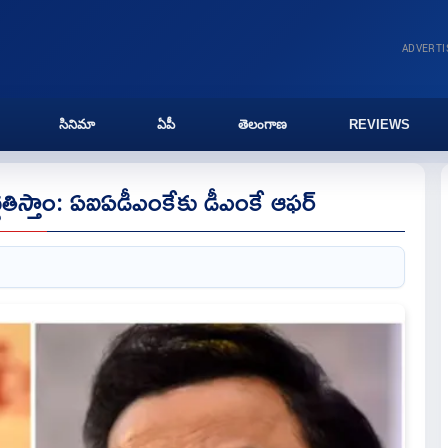
ADVERT
సినిమా
ఏపీ
తెలంగాణ
REVIEWS
దతిస్తాం: ఏఐఏడీఎంకేకు డీఎంకే ఆఫర్