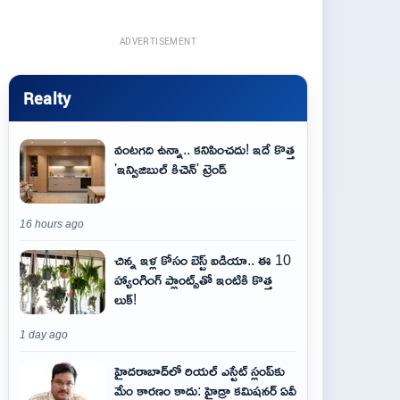
ADVERTISEMENT
Realty
వంటగది ఉన్నా.. కనిపించదు! ఇదే కొత్త
'ఇన్విజిబుల్ కిచెన్' ట్రెండ్
16 hours ago
చిన్న ఇళ్ల కోసం బెస్ట్ ఐడియా.. ఈ 10
హ్యాంగింగ్ ప్లాంట్స్‌తో ఇంటికి కొత్త
లుక్!
1 day ago
హైదరాబాద్‌లో రియల్ ఎస్టేట్ స్లంప్‌కు
మేం కారణం కాదు: హైడ్రా కమిషనర్ ఏవీ