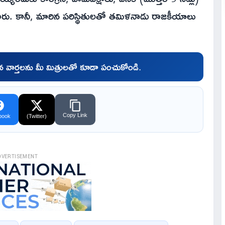
రు. కానీ, మారిన పరిస్థితులతో తమిళనాడు రాజకీయాలు
చిన వార్తలను మీ మిత్రులతో కూడా పంచుకోండి.
Copy Link
book
(Twitter)
DVERTISEMENT