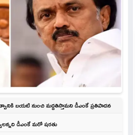
్వానికి బయటి నుంచి మద్దతిస్తామని డీఎంకే ప్రతిపాదన
వ్వాలన్నది డీఎంకే మరో షరతు