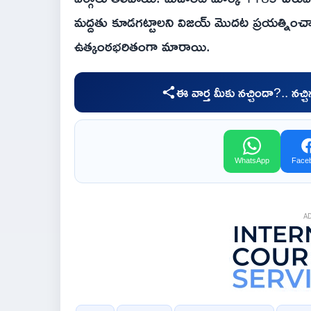
మద్దతు కూడగట్టాలని విజయ్ మొదట ప్రయత్నించా
ఉత్కంఠభరితంగా మారాయి.
ఈ వార్త మీకు నచ్చిందా?.. నచ్
WhatsApp
Face
A