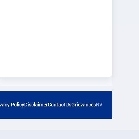
vacy Policy
Disclaimer
ContactUs
Grievances
NV