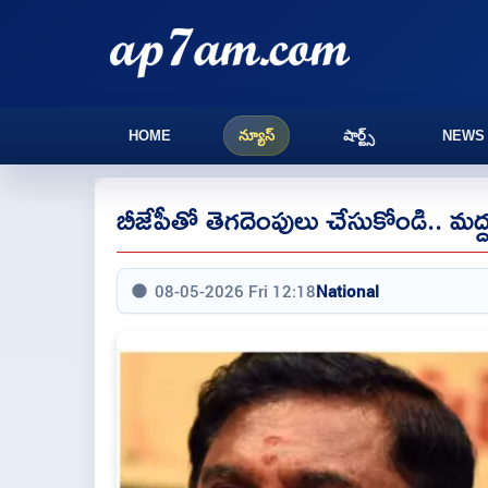
HOME
న్యూస్
షార్ట్స్
NEWS
బీజేపీతో తెగదెంపులు చేసుకోండి.. మద్
08-05-2026 Fri 12:18
National