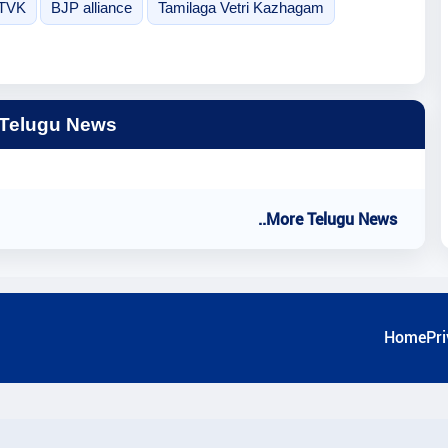
 TVK
BJP alliance
Tamilaga Vetri Kazhagam
 Telugu News
..More Telugu News
Home
Pri