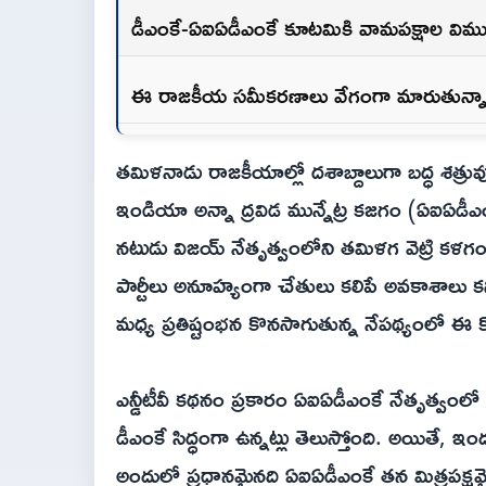
డీఎంకే-ఏఐఏడీఎంకే కూటమికి వామపక్షాల విముఖ
ఈ రాజకీయ సమీకరణాలు వేగంగా మారుతున్నా
తమిళనాడు రాజకీయాల్లో దశాబ్దాలుగా బద్ధ శత్రువు
ఇండియా అన్నా ద్రవిడ మున్నేట్ర కజగం (ఏఐఏ
నటుడు విజయ్ నేతృత్వంలోని తమిళగ వెట్రి కళగం
పార్టీలు అనూహ్యంగా చేతులు కలిపే అవకాశాలు కనిపి
మధ్య ప్రతిష్టంభన కొనసాగుతున్న నేపథ్యంలో ఈ క
ఎన్డీటీవీ కథనం ప్రకారం ఏఐఏడీఎంకే నేతృత్వంలో
డీఎంకే సిద్ధంగా ఉన్నట్లు తెలుస్తోంది. అయితే, 
అందులో ప్రధానమైన‌ది ఏఐఏడీఎంకే తన మిత్రపక్ష