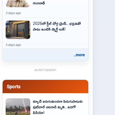
రంగనాథ్
3 days ago
2026లో స్టీల్ డోర్ల ట్రెండ్.. భద్రతతో
పాటు ఇంటికి స్మార్ట్ లుక్!
3 days ago
..more
ADVERTISEMENT
Sports
మ్యాచ్ జరుగుతుండగా పిడుగుపాటుకు
ఫుట్‌బాల్ ఆటగాడి మృతి.. ఇదిగో
వీడియో!