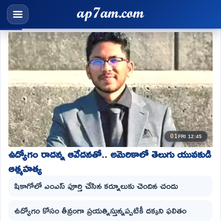
01
FRI 12:45
ఉద్యోగం రాదన్న ఆవేదనతో.. అమెరికాలో తెలుగు యువకుడి
ఆత్మహత్య
షికాగోలో ఎంఎస్ పూర్తి చేసిన కర్నూలుకు చెందిన చందు
ఉద్యోగం కోసం తీవ్రంగా ప్రయత్నిస్తున్నప్పటికీ దక్కని ఫలితం