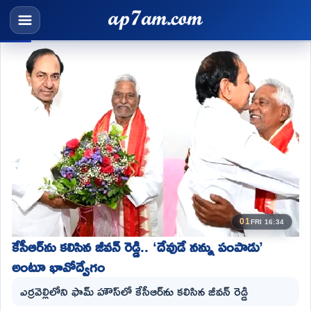
01
FRI 16:34
కేసీఆర్‌ను కలిసిన జీవన్ రెడ్డి.. ‘దేవుడే నన్ను పంపాడు’
అంటూ భావోద్వేగం
ఎర్రవెల్లిలోని ఫామ్ హౌస్‌లో కేసీఆర్‌ను కలిసిన జీవన్ రెడ్డి