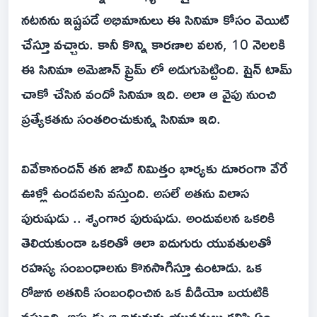
నటనను ఇష్టపడే అభిమానులు ఈ సినిమా కోసం వెయిట్
చేస్తూ వచ్చారు. కానీ కొన్ని కారణాల వలన, 10 నెలలకి
ఈ సినిమా అమెజాన్ ప్రైమ్ లో అడుగుపెట్టింది. షైన్ టామ్
చాకో చేసిన వందో సినిమా ఇది. అలా ఆ వైపు నుంచి
ప్రత్యేకతను సంతరించుకున్న సినిమా ఇది.
వివేకానందన్ తన జాబ్ నిమిత్తం భార్యకు దూరంగా వేరే
ఊళ్లో ఉండవలసి వస్తుంది. అసలే అతను విలాస
పురుషుడు .. శృంగార పురుషుడు. అందువలన ఒకరికి
తెలియకుండా ఒకరితో ఆలా ఐదుగురు యువతులతో
రహస్య సంబంధాలను కొనసాగిస్తూ ఉంటాడు. ఒక
రోజున అతనికి సంబంధించిన ఒక వీడియో బయటికి
వస్తుంది. అప్పుడు ఆ ఐదుగురు యువతులు కలిసి ఏం