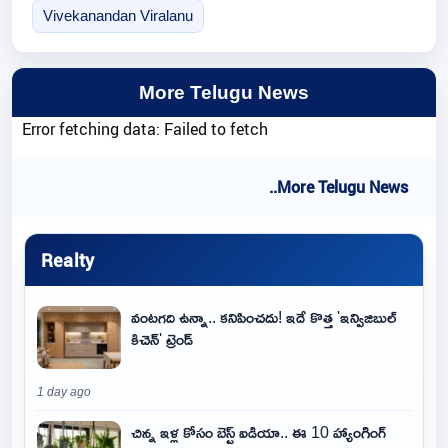
Vivekanandan Viralanu
More Telugu News
Error fetching data: Failed to fetch
..More Telugu News
Realty
వంటగది ఉన్నా.. కనిపించదు! ఇదే కొత్త 'ఇన్విజిబుల్
కిచెన్' ట్రెండ్
1 day ago
చిన్న ఇళ్ల కోసం బెస్ట్ ఐడియా.. ఈ 10 హ్యాంగింగ్