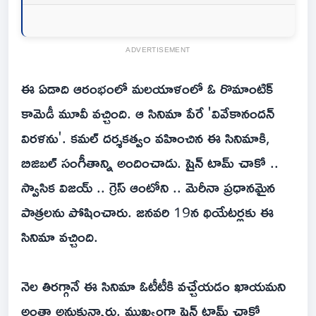
ADVERTISEMENT
ఈ ఏడాది ఆరంభంలో మలయాళంలో ఓ రొమాంటిక్
కామెడీ మూవీ వచ్చింది. ఆ సినిమా పేరే 'వివేకానందన్
విరళను'. కమల్ దర్శకత్వం వహించిన ఈ సినిమాకి,
బిజిబల్ సంగీతాన్ని అందించాడు. షైన్ టామ్ చాకో ..
స్వాసిక విజయ్ .. గ్రెస్ ఆంటోని .. మెరీనా ప్రధానమైన
పాత్రలను పోషించారు. జనవరి 19న థియేటర్లకు ఈ
సినిమా వచ్చింది.
నెల తిరగ్గానే ఈ సినిమా ఓటీటీకి వచ్చేయడం ఖాయమని
అంతా అనుకున్నారు. ముఖ్యంగా షైన్ టామ్ చాకో