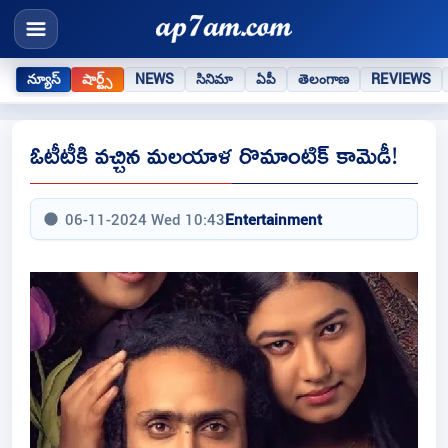
న్యూస్
షార్ట్స్
NEWS
సినిమా
ఏపీ
తెలంగాణ
REVIEWS
ఓటీటీకి వచ్చిన మలయాళ రొమాంటిక్ కామెడీ!
06-11-2024 Wed 10:43
Entertainment