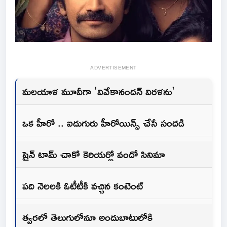
ADVERTISEMENT
మలయాళ మూవీగా 'వివేకానందన్ విరళను'
ఒక హీరో .. ఐదుగురు హీరోయిన్స్ చేసే సందడి
షైన్ టామ్ చాకో కెరియర్లో వందో సినిమా
పది నెలలకి ఓటీటీకి వచ్చిన కంటెంట్
త్వరలో తెలుగులోనూ అందుబాటులోకి