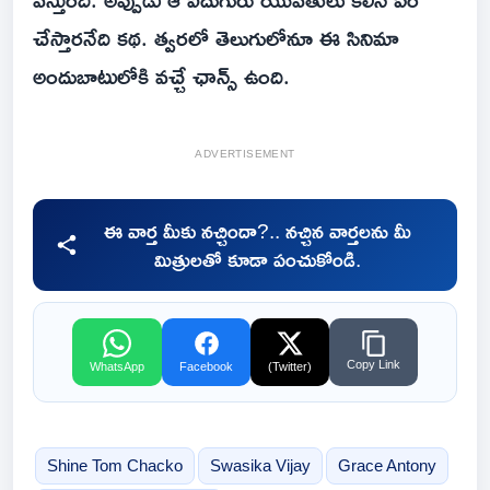
చేస్తారనేది కథ. త్వరలో తెలుగులోనూ ఈ సినిమా
అందుబాటులోకి వచ్చే ఛాన్స్ ఉంది.
ADVERTISEMENT
ఈ వార్త మీకు నచ్చిందా?.. నచ్చిన వార్తలను మీ
మిత్రులతో కూడా పంచుకోండి.
Copy Link
WhatsApp
Facebook
(Twitter)
Shine Tom Chacko
Swasika Vijay
Grace Antony