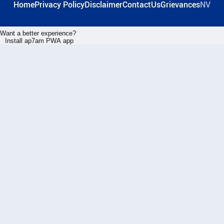
Home
Privacy Policy
Disclaimer
ContactUs
Grievances
NV
Want a better experience?
Install ap7am PWA app