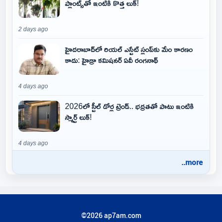
ప్లాంట్స్‌తో ఇంటికి కొత్త లుక్!
2 days ago
హైదరాబాద్‌లో రియల్ ఎస్టేట్ స్లంప్‌కు మేం కారణం
కాదు: హైడ్రా కమిషనర్ ఏవీ రంగనాథ్
4 days ago
2026లో స్టీల్ డోర్ల ట్రెండ్.. భద్రతతో పాటు ఇంటికి
స్మార్ట్ లుక్!
4 days ago
..more
©2026 ap7am.com