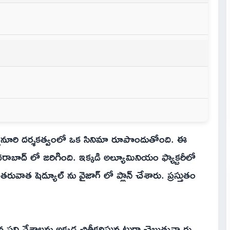
నూరి దర్శకత్వంలో ఒక సినిమా రూపొందుతోంది. ఈ
ాబాద్ లో జరిగింది. ఇక్కడి అల్యూమినియం ఫ్యాక్టరీలో
తరువాత షెడ్యూల్ ను వైజాగ్ లో ప్లాన్ చేశారు. ప్రస్తుతం
్నివేశాలను అక్కడ చిత్రీకరిస్తున్నట్టుగా చెబుతున్నారు.