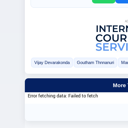
A
Vijay Devarakonda
Goutham Thnnanuri
Mam
More
Error fetching data: Failed to fetch