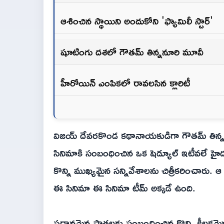
ఆశించిన స్థాయిని అందుకోని 'ఫ్యామిలీ స్టార్'
షూటింగు దశలో గౌతమ్ తిన్ననూరి మూవీ
హీరోయిన్ ఎంపికలో రావలసిన క్లారిటీ
విజయ్ దేవరకొండ కథానాయకుడిగా గౌతమ్ తిన్న
సినిమాకి సంబంధించిన ఒక షెడ్యూల్ ఇటీవలే హైదర
కొన్ని ముఖ్యమైన సన్నివేశాలను చిత్రీకరించారు. ఆ 
ఈ సినిమా ఈ సినిమా టీమ్ అక్కడే ఉంది.
ప్రధానమైన పాత్రలకు సంబంధించిన కొన్ని కీలకమైన సన