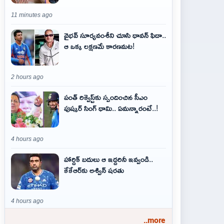
11 minutes ago
వైభవ్‌ సూర్యవంశీని చూసి ధావన్‌ ఫిదా..
ఆ ఒక్క లక్షణమే కారణమట!
2 hours ago
పంత్ రిక్వెస్ట్‌కు స్పందించిన సీఎం
పుష్కర్ సింగ్ ధామి.. ఏమ‌న్నారంటే..!
4 hours ago
హార్దిక్ బదులు ఆ ఇద్దరినీ ఇవ్వండి..
కేకేఆర్‌కు అశ్విన్ షరతు
4 hours ago
..more