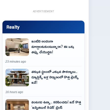
ADVERTISEMENT
Realty
ఇంటిని అందంగా
మార్చాలనుకుంటున్నారా? ఈ ఒక్క
తప్పు చేయొద్దట!
23 minutes ago
తక్కువ స్థలంలో ఎక్కువ సౌకర్యాలు..
డ్యూప్లెక్స్ ఇళ్ల నిర్మాణంలో కొత్త ట్రెండ్స్
ఇవే!
16 hours ago
వంటగది ఉన్నా.. కనిపించదు! ఇదే కొత్త
'ఇన్విజిబుల్ కిచెన్' ట్రెండ్