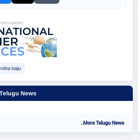
DVERTISEMENT
itha baiju
 Telugu News
..More Telugu News