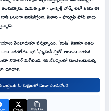
 అంటున్నారు. మమిత బైజు - భాగ్యశ్రీ బోర్స్ లలో ఒకరు ఈ
 బలంగా వినిపిస్తోంది. సితార - ఫార్చూన్ ఫోర్ వారు
తున్నాడు.
లు వెంటాడుతూ వస్తున్నాయి. 'ఖుషి' సినిమా అతని
నీ అలా జరగలేదు. ఇక 'ఫ్యామిలీ స్టార్' అయినా ఆయన
 కూడా నిరాశనే మిగిలింది. ఈ నేపథ్యంలో రూపొందుతున్న
ేమో చూడాలి.
చిన వార్తలను మీ మిత్రులతో కూడా పంచుకోండి.
Copy Link
book
(Twitter)