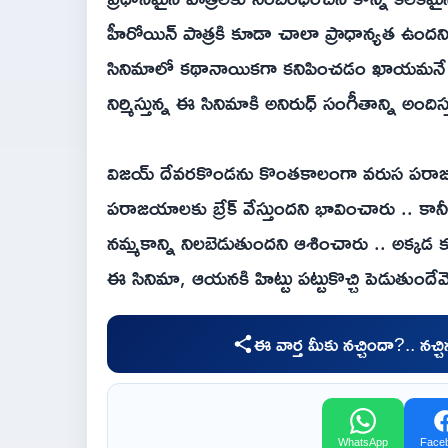
హీరోయిన్ పాత్రకి కూడా చాలా ప్రాధాన్యత ఉందని
సినిమాలో కథానాయికగా కనిపించడం ఖాయమనే టాక్
నిర్మిస్తున్న ఈ సినిమాకి అనిరుధ్ సంగీతాన్ని అందిస్
విజయ్ దేవరకొండను కొంతకాలంగా వరుస పరాజయా
పరాజయాలకు బ్రేక్ వేస్తుందని భావించారు .. కా
నమ్మకాన్ని నిలబెడుతుందని ఆశించారు .. అక్కడ
ఈ సినిమా, ఆయనకి హిట్టు పట్టుకొచ్చి పెడుతుంద
ఈ వార్త మీకు నచ్చిందా?.. నచ్
WhatsApp
Face