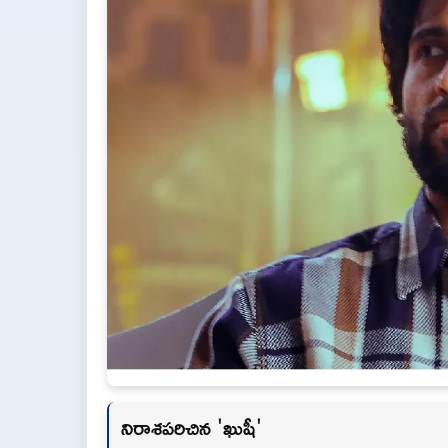
నిరాశపరిచిన 'ఖుషీ'