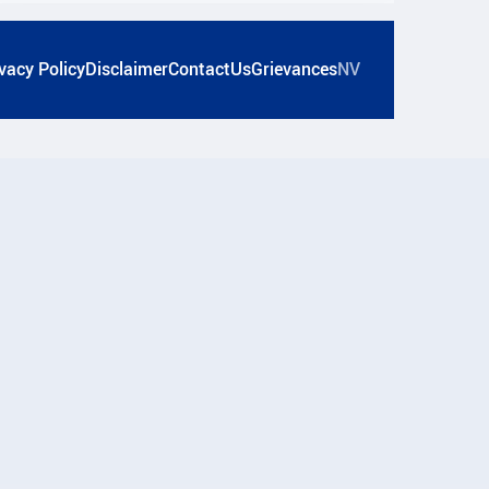
vacy Policy
Disclaimer
ContactUs
Grievances
NV