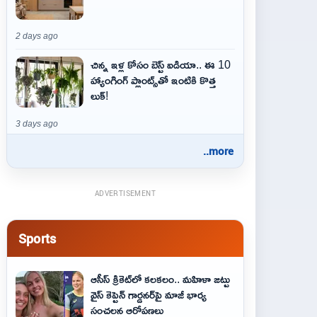
2 days ago
చిన్న ఇళ్ల కోసం బెస్ట్ ఐడియా.. ఈ 10
హ్యాంగింగ్ ప్లాంట్స్‌తో ఇంటికి కొత్త
లుక్!
3 days ago
..more
ADVERTISEMENT
Sports
ఆసీస్ క్రికెట్‌లో కలకలం.. మహిళా జట్టు
వైస్ కెప్టెన్ గార్డనర్‌పై మాజీ భార్య
సంచలన ఆరోపణలు