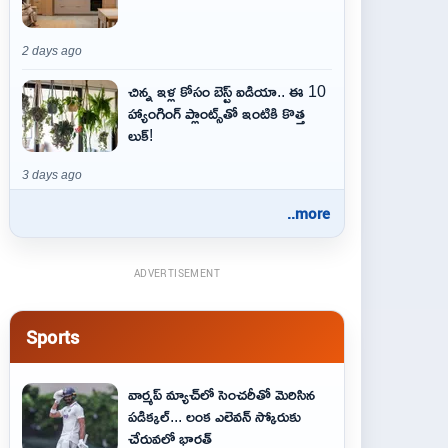
2 days ago
చిన్న ఇళ్ల కోసం బెస్ట్ ఐడియా.. ఈ 10
హ్యాంగింగ్ ప్లాంట్స్‌తో ఇంటికి కొత్త
లుక్!
3 days ago
..more
ADVERTISEMENT
Sports
వార్మప్ మ్యాచ్‌లో సెంచరీతో మెరిసిన
పడిక్కల్... లంక ఎలెవన్ స్కోరుకు
చేరువలో భారత్