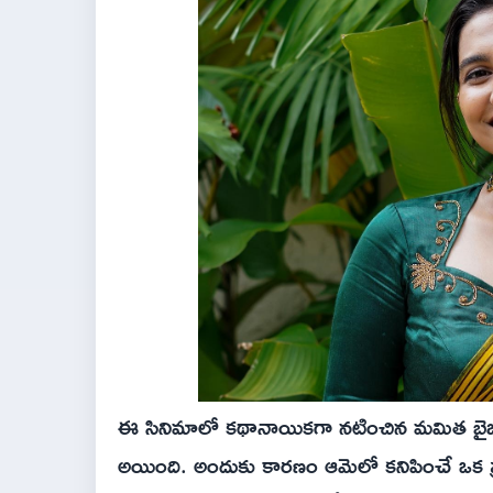
ఈ సినిమాలో కథానాయికగా నటించిన మమిత బైజు, అ
అయింది. అందుకు కారణం ఆమెలో కనిపించే ఒక ప