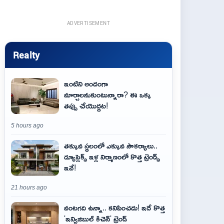
ADVERTISEMENT
Realty
ఇంటిని అందంగా
మార్చాలనుకుంటున్నారా? ఈ ఒక్క
తప్పు చేయొద్దట!
5 hours ago
తక్కువ స్థలంలో ఎక్కువ సౌకర్యాలు..
డ్యూప్లెక్స్ ఇళ్ల నిర్మాణంలో కొత్త ట్రెండ్స్
ఇవే!
21 hours ago
వంటగది ఉన్నా.. కనిపించదు! ఇదే కొత్త
'ఇన్విజిబుల్ కిచెన్' ట్రెండ్