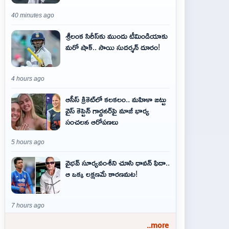
40 minutes ago
శ్రీలంక సిరీస్‌కు ముందు టీమిండియాకు
మరో షాక్‌.. సాయి సుదర్శన్‌ దూరం!
4 hours ago
ఆసీస్ క్రికెట్‌లో కలకలం.. మహిళా జట్టు
వైస్ కెప్టెన్ గార్డనర్‌పై మాజీ భార్య
సంచలన ఆరోపణలు
5 hours ago
వైభవ్‌ సూర్యవంశీని చూసి ధావన్‌ ఫిదా..
ఆ ఒక్క లక్షణమే కారణమట!
7 hours ago
..more