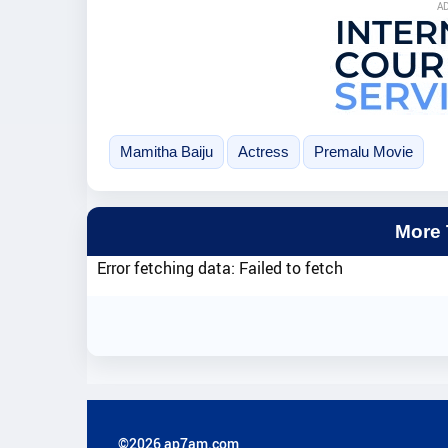
A
Mamitha Baiju
Actress
Premalu Movie
More
Error fetching data: Failed to fetch
©2026 ap7am.com