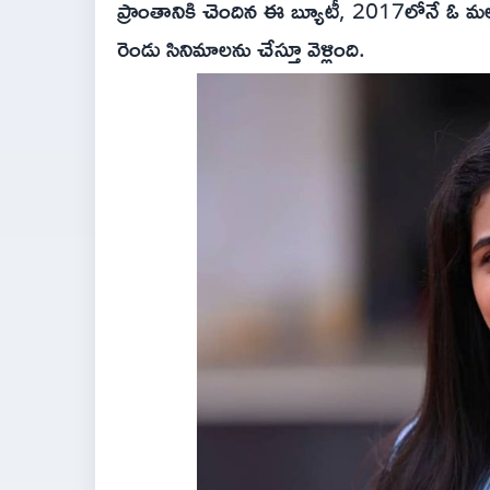
ప్రాంతానికి చెందిన ఈ బ్యూటీ, 2017లోనే ఓ మల
రెండు సినిమాలను చేస్తూ వెళ్లింది.