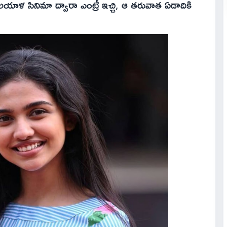
యాళ సినిమా ద్వారా ఎంట్రీ ఇచ్చి, ఆ తరువాత ఏడాదికి