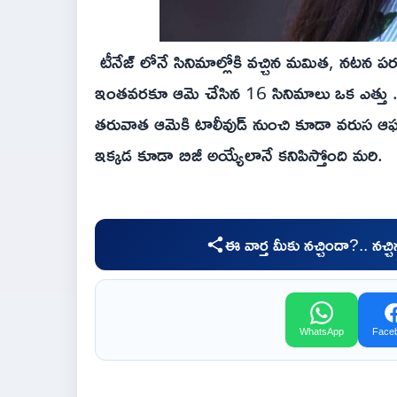
టీనేజ్ లోనే సినిమాల్లోకి వచ్చిన మమిత, నటన ప
ఇంతవరకూ ఆమె చేసిన 16 సినిమాలు ఒక ఎత్తు .. '
తరువాత ఆమెకి టాలీవుడ్ నుంచి కూడా వరుస ఆఫర్ల
ఇక్కడ కూడా బిజీ అయ్యేలానే కనిపిస్తోంది మరి.
ఈ వార్త మీకు నచ్చిందా?.. నచ్
WhatsApp
Face