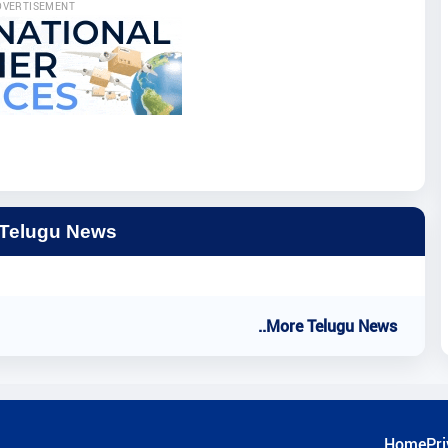
DVERTISEMENT
 Telugu News
..More Telugu News
Home
Pri