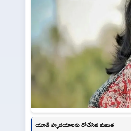
యూత్ హృదయాలను దోచేసిన మమిత