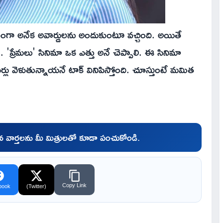
రంగా అనేక అవార్డులను అందుకుంటూ వచ్చింది. అయితే
ప్రేమలు' సినిమా ఒక ఎత్తు అనే చెప్పాలి. ఈ సినిమా
ు వెళుతున్నాయనే టాక్ వినిపిస్తోంది. చూస్తుంటే మమిత
చిన వార్తలను మీ మిత్రులతో కూడా పంచుకోండి.
Copy Link
book
(Twitter)