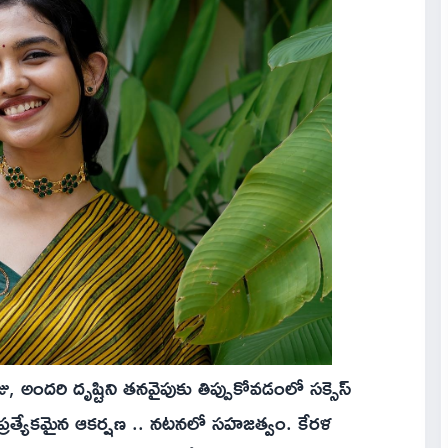
ందరి దృష్టిని తనవైపుకు తిప్పుకోవడంలో సక్సెస్
్రత్యేకమైన ఆకర్షణ .. నటనలో సహజత్వం. కేరళ