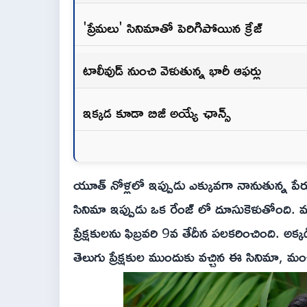
'ప్రేమలు' సినిమాతో పెరిగిపోయిన క్రేజ్
టాలీవుడ్ నుంచి వెళుతున్న భారీ ఆఫర్లు
ఇక్కడ కూడా బిజీ అయ్యే ఛాన్స్
యూత్ నోళ్లలో ఇప్పుడు ఎక్కువగా నానుతున్న పే
సినిమా ఇప్పుడు ఒక రేంజ్ లో దూసుకెళుతోంది. మ
ప్రేక్షకులను ఫిబ్రవరి 9వ తేదీన పలకరించింది.
తెలుగు ప్రేక్షకుల ముందుకు వచ్చిన ఈ సినిమా, మం