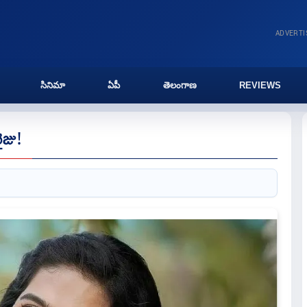
ADVERT
సినిమా
ఏపీ
తెలంగాణ
REVIEWS
ైజు!