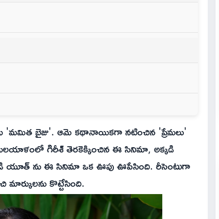
రు 'మమిత బైజు'. ఆమె కథానాయికగా నటించిన 'ప్రేమలు'
లయాళంలో గిరీశ్ తెరకెక్కించిన ఈ సినిమా, అక్కడి
 అక్కడి యూత్ ను ఈ సినిమా ఒక ఊపు ఊపేసింది. రీసెంటుగా
చి మార్కులను కొట్టేసింది.