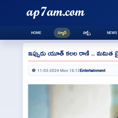
HOME
న్యూస్
షార్ట్స్
NEWS
ఇప్పుడు యూత్ కలల రాణి .. మమిత బ
11-03-2024 Mon 16:13
Entertainment