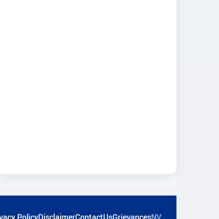
vacy Policy
Disclaimer
ContactUs
Grievances
NV