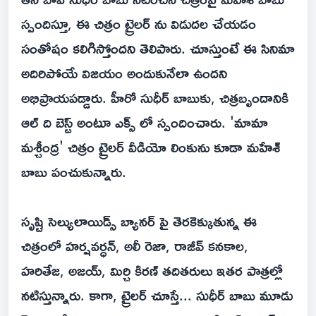
స్పందిస్తూ, ఈ చిత్రం ట్రైలర్ ను విడుదల చేయడం
సంతోషం కలిగిస్తోందని తెలిపారు. చూస్తుంటే ఈ సినిమా
అదిరిపోయే విజయం అందుకునేలా ఉందని
అభిప్రాయపడ్డారు. హీరో సుధీర్ బాబుకు, చిత్రబృందానికి
ఆల్ ది బెస్ట్ అంటూ ఎక్స్ లో స్పందించారు. 'మామా
మశ్చీంద్ర' చిత్రం ట్రైలర్ వీడియో లింకును కూడా మహేశ్
బాబు పంచుకున్నారు.
సృష్టి సెల్యులాయిడ్స్ బ్యానర్ పై తెరకెక్కుతున్న ఈ
చిత్రంలో హర్షవర్ధన్, అలీ రెజా, రాజీవ్ కనకాల,
హరితేజ, అజయ్, మిర్చి కిరణ్ తదితరులు ఇతర పాత్రల్లో
నటిస్తున్నారు. కాగా, ట్రైలర్ చూస్తే... సుధీర్ బాబు మూడు