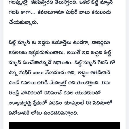
గెటప్పుల్లో కనిపిస్తారని తెలుస్తోంది. ఒకటి ఓల్డ్ మ్యాన్
గెటప్ కాగా... కవలలుగానూ సుధీర్ బాబు కనువిందు
చేయనున్నారు.
ఓల్డ్ మ్యాన్ కు ఇద్దరు కుమార్తెలు ఉండగా, వారిద్దరూ
కవలలను ఇష్టపడుతుంటారు. అయితే ఇది నచ్చని ఓల్డ్
మ్యాన్ ఏంచేశాడన్నదే కథాంశం. ఓల్డ్ మ్యాన్ గెటప్ లో
ఉన్న సుధీర్ బాబు మేనమామ అని, అచ్చం అతడిలానే
ఉండే కవలలు అతడి మేనల్లుళ్లే అని తెలుస్తోంది. తమ
తండ్రి పోలికలతో కనిపించే కవల యువకులతో
అక్కాచెల్లెళ్లు ప్రేమలో పడడం చూస్తుంటే ఈ సినిమాలో
వినోదానికి లోటు ఉండదనిపిస్తోంది.