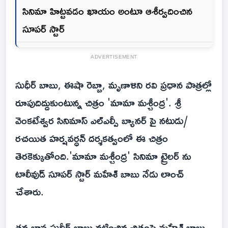
సినిమా హిట్టవడం ఖాయం అంటూ ఆశీర్వదించిన
సూపర్ స్టార్
ADVERTISEMENT
సుధీర్ బాబు, ఈషా రెబ్బా, మృణాళిని రవి ప్రధాన పాత్రల్లో
రూపుదిద్దుకుంటున్న చిత్రం 'మామా మశ్చీంద్ర'. శ్రీ
వెంకటేశ్వర సినిమాస్ ఎల్ఎల్పీ బ్యానర్ పై నటుడు/
రచయిత హర్షవర్ధన్ దర్శకత్వంలో ఈ చిత్రం
తెరకెక్కుతోంది.'మామా మశ్చీంద్ర' సినిమా ట్రైలర్ ను
టాలీవుడ్ సూపర్ స్టార్ మహేశ్ బాబు నేడు లాంచ్
చేశారు.
తన బావ సుధీర్ బాబు నటించిన చిత్రంపై మహేశ్ బాబు