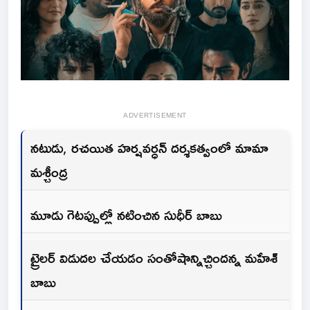
ADVERTISEMENT
నటుడు, రచయిత హర్షవర్ధన్ దర్శకత్వంలో మామా
మశ్చీంద్ర
మూడు గెటప్పుల్లో నటించిన సుధీర్ బాబు
ట్రైలర్ విడుదల చేయడం సంతోషాన్నిచ్చిందన్న మహేశ్
బాబు