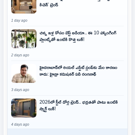
కిచెన్' ట్రెండ్
1 day ago
చిన్న ఇళ్ల కోసం బెస్ట్ ఐడియా.. ఈ 10 హ్యాంగింగ్
ప్లాంట్స్‌తో ఇంటికి కొత్త లుక్!
2 days ago
హైదరాబాద్‌లో రియల్ ఎస్టేట్ స్లంప్‌కు మేం కారణం
కాదు: హైడ్రా కమిషనర్ ఏవీ రంగనాథ్
3 days ago
2026లో స్టీల్ డోర్ల ట్రెండ్.. భద్రతతో పాటు ఇంటికి
స్మార్ట్ లుక్!
4 days ago