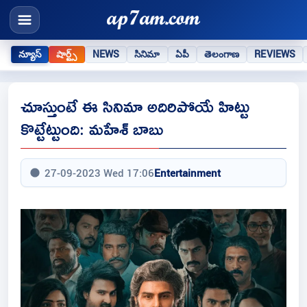
న్యూస్
షార్ట్స్
NEWS
సినిమా
ఏపీ
తెలంగాణ
REVIEWS
చూస్తుంటే ఈ సినిమా అదిరిపోయే హిట్టు
కొట్టేట్టుంది: మహేశ్ బాబు
27-09-2023 Wed 17:06
Entertainment