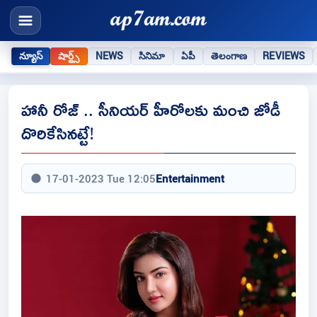
న్యూస్
షార్ట్స్
NEWS
సినిమా
ఏపీ
తెలంగాణ
REVIEWS
హానీ రోజ్ .. సీనియర్ హీరోలకు మంచి జోడీ
దొరికేసినట్టే!
17-01-2023 Tue 12:05
Entertainment