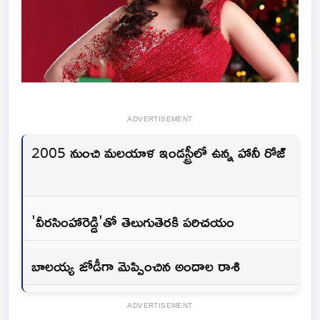
ADVERTISEMENT
2005 నుంచి మలయాళ ఇండస్ట్రీలో ఉన్న హానీ రోజ్
'వీరసింహారెడ్డి'తో తెలుగుతెరకి పరిచయం
బాలయ్య జోడీగా మెప్పించిన అందాల రాశి
ADVERTISEMENT