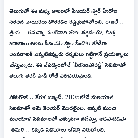
తెలుగులో ఈ మధ్య కాలంలో సీనియర్ స్టార్ హీరోల
సరసన నాయికలు దొరకడం కష్టమైపోతోంది. కాజల్ ..
శ్రియ .. తమన్నా వంటివారి జోరు తగ్గడంతో, కొత్త
కథానాయికలను సీనియర్ స్టార్ హీరోల జోడీగా
దింపడానికి ఎప్పటికప్పుడు దర్శకులు గట్టిగానే ప్రయత్నాలు
చేస్తున్నారు. ఈ నేపథ్యంలోనే 'వీరసింహారెడ్డి' సినిమాతో
తెలుగు తెరకి హనీ రోజ్ పరిచయమైంది.
హానీరోజ్ .. కేరళ బ్యూటీ. 2005లోనే మలయాళ
సినిమాతో ఆమె కెరియర్ మొదలైంది. అప్పటి నుంచి
మలయాళ సినిమాలలో ఎక్కువగా నటిస్తూ, అడపాదడపా
తమిళ .. కన్నడ సినిమాలు చేస్తూ వెళుతోంది.