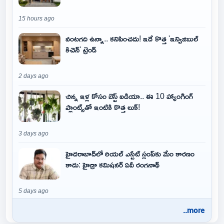
15 hours ago
వంటగది ఉన్నా.. కనిపించదు! ఇదే కొత్త 'ఇన్విజిబుల్
కిచెన్' ట్రెండ్
2 days ago
చిన్న ఇళ్ల కోసం బెస్ట్ ఐడియా.. ఈ 10 హ్యాంగింగ్
ప్లాంట్స్‌తో ఇంటికి కొత్త లుక్!
3 days ago
హైదరాబాద్‌లో రియల్ ఎస్టేట్ స్లంప్‌కు మేం కారణం
కాదు: హైడ్రా కమిషనర్ ఏవీ రంగనాథ్
5 days ago
..more