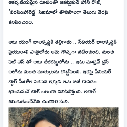
ఆకర్షణీయమైన రూపంతో ఆకట్టుకునే హానీ రోజ్,
'వీరసింహారెడ్డి' సినిమాలో తొలిసారిగా తెలుగు తెరపై
కనిపించింది.
అటు యంగ్ బాలకృష్ణకి తల్లిగాను .. సీనియర్ బాలకృష్ణకి
ప్రియురాలి పాత్రలోను ఆమె గొప్పగా నటించింది. మంచి
ఫిట్ నెస్ తో అటు చీరకట్టులోను .. ఇటు మోడ్రన్ డ్రెస్
లలోను మంచి మార్కులను కొట్టేసింది. ఇకపై సీనియర్
స్టార్ హీరోల సరసన ఇక్కడ ఆమె బిజీ కావడం
ఖాయమనే టాక్ బలంగా వినిపిస్తోంది. అలాగే
జరుగుతుందేమో చూడాలి మరి.