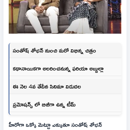
సంతోష్ శోభన్ నుంచి మరో విభిన్న చిత్రం
కథానాయికగా అలరించనున్న ఫరియా అబ్దుల్లా
ఈ నెల 4వ తేదీన సినిమా విడుదల
ప్రమోషన్స్ లో బిజీగా ఉన్న టీమ్
హీరోగా ఒక్కో మెట్టూ ఎక్కుతూ సంతోష్ శోభన్