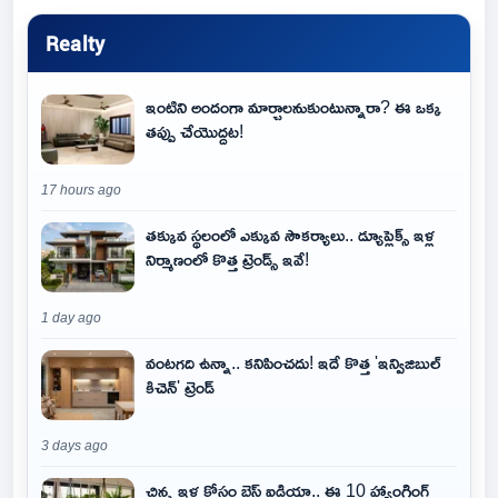
Realty
ఇంటిని అందంగా మార్చాలనుకుంటున్నారా? ఈ ఒక్క
తప్పు చేయొద్దట!
17 hours ago
తక్కువ స్థలంలో ఎక్కువ సౌకర్యాలు.. డ్యూప్లెక్స్ ఇళ్ల
నిర్మాణంలో కొత్త ట్రెండ్స్ ఇవే!
1 day ago
వంటగది ఉన్నా.. కనిపించదు! ఇదే కొత్త 'ఇన్విజిబుల్
కిచెన్' ట్రెండ్
3 days ago
చిన్న ఇళ్ల కోసం బెస్ట్ ఐడియా.. ఈ 10 హ్యాంగింగ్