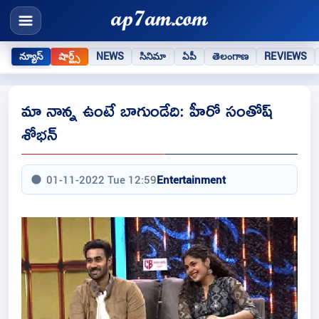
న్యూస్
షార్ట్స్
NEWS
సినిమా
ఏపీ
తెలంగాణ
REVIEWS
మా నాన్న ఉంటే బాగుండేది: హీరో సంతోష్
శోభన్
01-11-2022 Tue 12:59
Entertainment