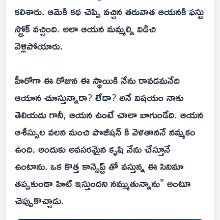
కలిశారు. ఆమెకి కథ చెప్పి వచ్చిన తరువాత ఆయనకి ఫస్టు
స్ట్రోక్ వచ్చింది. అలా ఆయన మమ్మల్ని విడిచి
వెళ్లిపోయారు.
హీరోగా ఈ రోజున ఈ స్థాయికి నేను రావడమనేది
ఆయాన చూస్తున్నారా? లేదా? అనే విషయం నాకు
తెలియదు గానీ, ఆయన ఉంటే చాలా బాగుండేది. ఆయన
ఆశీస్సుల వలన మంచి పొజీషన్ కి వెళతాననే నమ్మకం
ఉంది. అందుకు అవసరమైన కృషి నేను చేస్తూనే
ఉంటాను. ఒక కొత్త కాన్సెప్ట్ తో వస్తున్న ఈ సినిమా
తప్పకుండా హిట్ ఇస్తుందని నమ్ముతున్నాను" అంటూ
చెప్పుకొచ్చాడు.