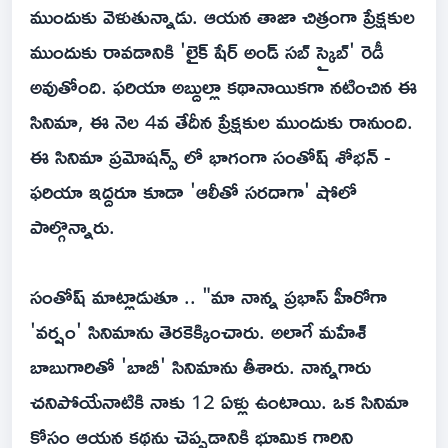
ముందుకు వెళుతున్నాడు. ఆయన తాజా చిత్రంగా ప్రేక్షకుల
ముందుకు రావడానికి 'లైక్ షేర్ అండ్ సబ్ స్క్రైబ్' రెడీ
అవుతోంది. ఫరియా అబ్దుల్లా కథానాయికగా నటించిన ఈ
సినిమా, ఈ నెల 4వ తేదీన ప్రేక్షకుల ముందుకు రానుంది.
ఈ సినిమా ప్రమోషన్స్ లో భాగంగా సంతోష్ శోభన్ -
ఫరియా ఇద్దరూ కూడా 'ఆలీతో సరదాగా' షోలో
పాల్గొన్నారు.
సంతోష్ మాట్లాడుతూ .. "మా నాన్న ప్రభాస్ హీరోగా
'వర్షం' సినిమాను తెరకెక్కించారు. అలాగే మహేశ్
బాబుగారితో 'బాబీ' సినిమాను తీశారు. నాన్నగారు
చనిపోయేనాటికి నాకు 12 ఏళ్లు ఉంటాయి. ఒక సినిమా
కోసం ఆయన కథను చెప్పడానికి భూమిక గారిని