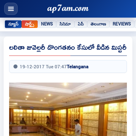
న్యూస్
షార్ట్స్
NEWS
సినిమా
ఏపీ
తెలంగాణ
REVIEWS
లలితా జువెల్లరీ దొంగతనం కేసులో వీడిన మిస్టరీ
19-12-2017 Tue 07:47
Telangana