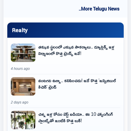
..More Telugu News
Realty
తక్కువ స్థలంలో ఎక్కువ సౌకర్యాలు.. డ్యూప్లెక్స్ ఇళ్ల
నిర్మాణంలో కొత్త ట్రెండ్స్ ఇవే!
4 hours ago
వంటగది ఉన్నా.. కనిపించదు! ఇదే కొత్త 'ఇన్విజిబుల్
కిచెన్' ట్రెండ్
2 days ago
చిన్న ఇళ్ల కోసం బెస్ట్ ఐడియా.. ఈ 10 హ్యాంగింగ్
ప్లాంట్స్‌తో ఇంటికి కొత్త లుక్!