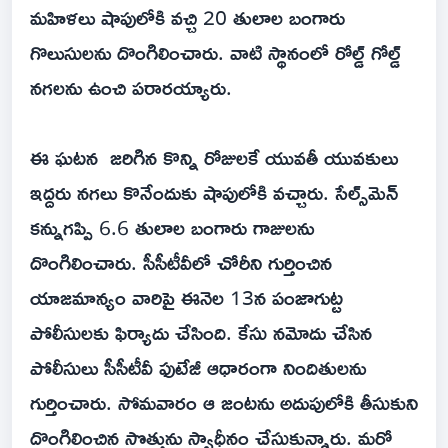
మహిళలు షాపులోకి వచ్చి 20 తులాల బంగారు
గొలుసులను దొంగిలించారు. వాటి స్థానంలో రోల్డ్ గోల్డ్‌
నగలను ఉంచి పరారయ్యారు.
ఈ ఘటన జరిగిన కొన్ని రోజులకే యువతీ యువకులు
ఇద్దరు నగలు కొనేందుకు షాపులోకి వచ్చారు. సేల్స్‌మెన్
కన్నుగప్పి 6.6 తులాల బంగారు గాజులను
దొంగిలించారు. సీసీటీవీలో చోరీని గుర్తించిన
యాజమాన్యం వారిపై ఈనెల 13న పంజాగుట్ట
పోలీసులకు ఫిర్యాదు చేసింది. కేసు నమోదు చేసిన
పోలీసులు సీసీటీవీ ఫుటేజీ ఆధారంగా నిందితులను
గుర్తించారు. సోమవారం ఆ జంటను అదుపులోకి తీసుకుని
దొంగిలించిన సొత్తును స్వాధీనం చేసుకున్నారు. మరో