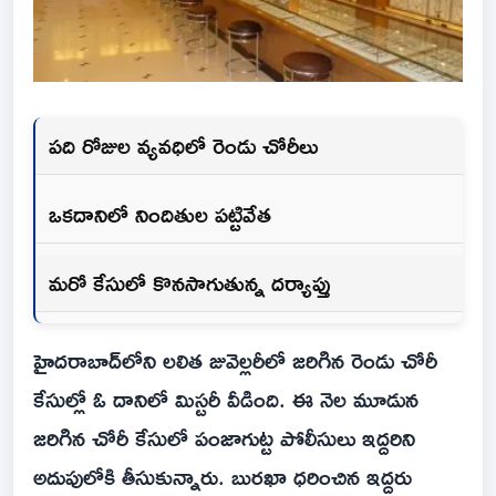
పది రోజుల వ్యవధిలో రెండు చోరీలు
ఒకదానిలో నిందితుల పట్టివేత
మరో కేసులో కొనసాగుతున్న దర్యాప్తు
హైదరాబాద్‌లోని లలిత జువెల్లరీలో జరిగిన రెండు చోరీ
కేసుల్లో ఓ దానిలో మిస్టరీ వీడింది. ఈ నెల మూడున
జరిగిన చోరీ కేసులో పంజాగుట్ట పోలీసులు ఇద్దరిని
అదుపులోకి తీసుకున్నారు. బురఖా ధరించిన ఇద్దరు