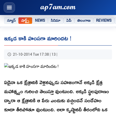
న్యూస్
షార్ట్స్
NEWS
సినిమా
ఏపీ
తెలంగాణ
REVIEWS
ఇక్కడ కాకి హంసగా మారిందట !
21-10-2014 Tue 17:38 | 13 |
ఏదైనా ఒక క్షేత్రానికి వెళ్లినప్పుడు సహజంగానే అక్కడి క్షేత్ర
మహాత్మ్యం గురించి తెలుస్తూ వుంటుంది. అక్కడి స్థలపురాణం
ద్వారా ఆ క్షేత్రానికి ఆ పేరు ఎందుకు వచ్చిందనే సందేహం
కూడా తీరిపోతూ వుంటుంది. అలా కృష్ణానదీ తీరంలోని ఒక