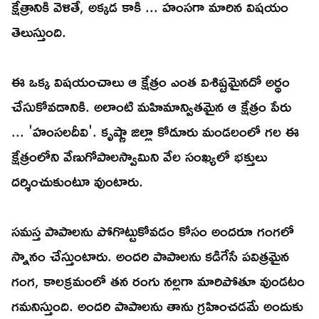
క్షేత్రానికి వెళితే, అక్కడ కాకి ... హంసగా మారిన విషయం
తెలుస్తుంది.
ఈ ఒక్క విషయంచాలు ఆ క్షేత్రం ఎంత విశిష్టమైనదో అర్థం
చేసుకోవడానికి. అలాంటి మహిమాన్వితమైన ఆ క్షేత్రం పేరు
... 'హంసలదీవి'. కృష్ణా జిల్లా కోడూరు మండలంలో గల ఈ
క్షేత్రంలోని వేణుగోపాలస్వామిని వేల సంఖ్యలో భక్తులు
దర్శించుకుంటూ వుంటారు.
సమస్త పాపాలను పోగొట్టుకోవడం కోసం అందరూ గంగలో
స్నానం చేస్తుంటారు. అందరి పాపాలను కడిగేసే పవిత్రమైన
గంగ, కాలక్రమంలో తన రంగు నల్లగా మారిపోతూ వుండటం
గమనిస్తుంది. అందరి పాపాలను తాను గ్రహించడమే అందుకు