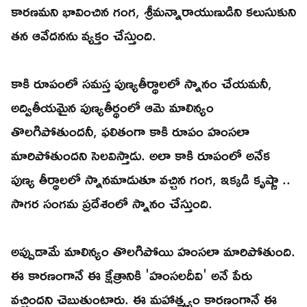
కారణమని భావించిన గంగ, శ్రీమన్నారాయుణుడిని కలుసుకుని
తన ఆవేదనను వ్యక్తం చేస్తుంది.
కాకి రూపంలో సమస్త పుణ్యతీర్థాలలో స్నానం చేయమనీ,
అద్వితీయమైన పుణ్యతీర్థంలో ఆమె మాలిన్యం
తొలగిపోతుందనీ, ఫలితంగా కాకి రూపం హంసలా
మారిపోతుందని సెలవిస్తాడు. అలా కాకి రూపంలో అనేక
పుణ్య తీర్థాలలో స్నానమాడుతూ వచ్చిన గంగ, ఇక్కడి కృష్ణా ..
సాగర సంగమ ప్రదేశంలో స్నానం చేస్తుంది.
అప్పుడామే మాలిన్యం తొలగిపోయి హంసలా మారిపోతుంది.
ఈ కారణంగానే ఈ క్షేత్రానికి 'హంసలదీవి' అనే పేరు
వచ్చిందని చెబుతుంటారు. ఈ మహాత్మ్యం కారణంగానే ఈ