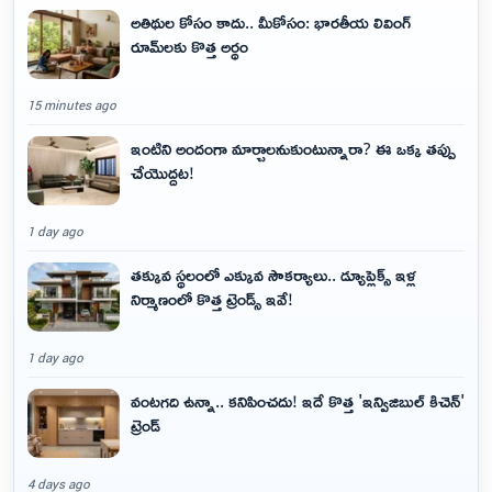
అతిథుల కోసం కాదు.. మీకోసం: భారతీయ లివింగ్
రూమ్‌లకు కొత్త అర్థం
15 minutes ago
ఇంటిని అందంగా మార్చాలనుకుంటున్నారా? ఈ ఒక్క తప్పు
చేయొద్దట!
1 day ago
తక్కువ స్థలంలో ఎక్కువ సౌకర్యాలు.. డ్యూప్లెక్స్ ఇళ్ల
నిర్మాణంలో కొత్త ట్రెండ్స్ ఇవే!
1 day ago
వంటగది ఉన్నా.. కనిపించదు! ఇదే కొత్త 'ఇన్విజిబుల్ కిచెన్'
ట్రెండ్
4 days ago