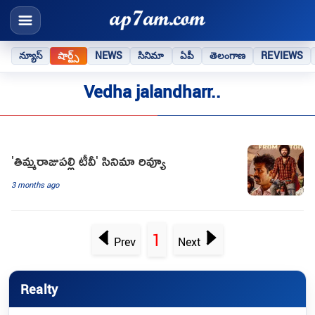
న్యూస్
షార్ట్స్
NEWS
సినిమా
ఏపీ
తెలంగాణ
REVIEWS
Vedha jalandharr..
'తిమ్మరాజుపల్లి టీవీ' సినిమా రివ్యూ
3 months ago
1
Prev
Next
Realty