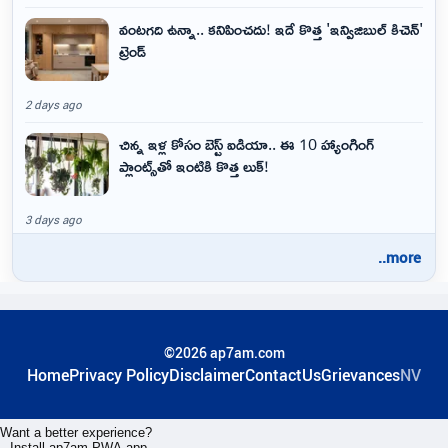
వంటగది ఉన్నా.. కనిపించదు! ఇదే కొత్త 'ఇన్విజిబుల్ కిచెన్'
ట్రెండ్
2 days ago
చిన్న ఇళ్ల కోసం బెస్ట్ ఐడియా.. ఈ 10 హ్యాంగింగ్
ప్లాంట్స్‌తో ఇంటికి కొత్త లుక్!
3 days ago
..more
©2026 ap7am.com
Home
Privacy Policy
Disclaimer
ContactUs
Grievances
NV
Want a better experience?
Install ap7am PWA app