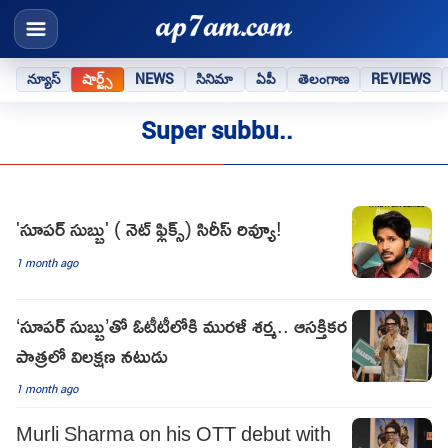
న్యూస్
షార్ట్స్
NEWS
సినిమా
ఏపీ
తెలంగాణ
REVIEWS
Super subbu..
'సూపర్ సుబ్బు' ( నెట్ ఫ్లిక్స్) సిరీస్ రివ్యూ!
1 month ago
‘సూపర్ సుబ్బు’తో ఓటీటీలోకి మురళీ శర్మ.. ఆసక్తికర
పాత్రలో విలక్షణ నటుడు
1 month ago
Murli Sharma on his OTT debut with