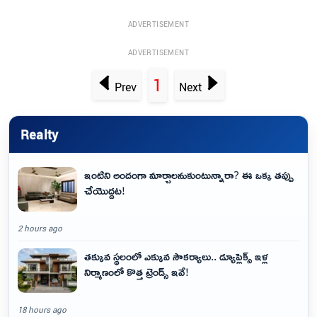
ADVERTISEMENT
ADVERTISEMENT
1
Prev
Next
Realty
ఇంటిని అందంగా మార్చాలనుకుంటున్నారా? ఈ ఒక్క తప్పు
చేయొద్దట!
2 hours ago
తక్కువ స్థలంలో ఎక్కువ సౌకర్యాలు.. డ్యూప్లెక్స్ ఇళ్ల
నిర్మాణంలో కొత్త ట్రెండ్స్ ఇవే!
18 hours ago