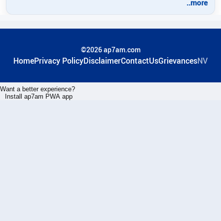
..more
©2026 ap7am.com
Home
Privacy Policy
Disclaimer
ContactUs
Grievances
NV
Want a better experience?
Install ap7am PWA app