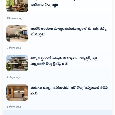
రూమ్‌లకు కొత్త అర్థం
19 hours ago
ఇంటిని అందంగా మార్చాలనుకుంటున్నారా? ఈ ఒక్క తప్పు
చేయొద్దట!
2 days ago
తక్కువ స్థలంలో ఎక్కువ సౌకర్యాలు.. డ్యూప్లెక్స్ ఇళ్ల
నిర్మాణంలో కొత్త ట్రెండ్స్ ఇవే!
2 days ago
వంటగది ఉన్నా.. కనిపించదు! ఇదే కొత్త 'ఇన్విజిబుల్ కిచెన్'
ట్రెండ్
4 days ago