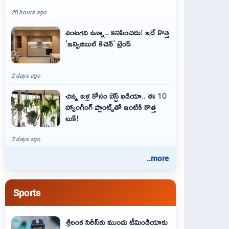
20 hours ago
వంటగది ఉన్నా.. కనిపించదు! ఇదే కొత్త
'ఇన్విజిబుల్ కిచెన్' ట్రెండ్
2 days ago
చిన్న ఇళ్ల కోసం బెస్ట్ ఐడియా.. ఈ 10
హ్యాంగింగ్ ప్లాంట్స్‌తో ఇంటికి కొత్త
లుక్!
3 days ago
..more
Sports
శ్రీలంక సిరీస్‌కు ముందు టీమిండియాకు