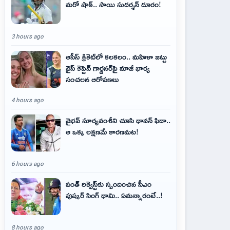
మరో షాక్‌.. సాయి సుదర్శన్‌ దూరం!
3 hours ago
ఆసీస్ క్రికెట్‌లో కలకలం.. మహిళా జట్టు
వైస్ కెప్టెన్ గార్డనర్‌పై మాజీ భార్య
సంచలన ఆరోపణలు
4 hours ago
వైభవ్‌ సూర్యవంశీని చూసి ధావన్‌ ఫిదా..
ఆ ఒక్క లక్షణమే కారణమట!
6 hours ago
పంత్ రిక్వెస్ట్‌కు స్పందించిన సీఎం
పుష్కర్ సింగ్ ధామి.. ఏమ‌న్నారంటే..!
8 hours ago