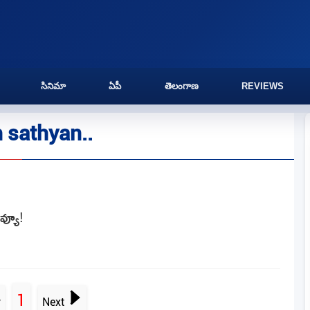
సినిమా
ఏపీ
తెలంగాణ
REVIEWS
 sathyan..
వ్యూ!
1
v
Next