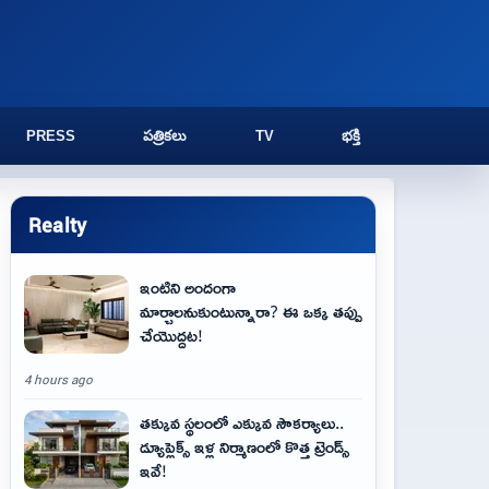
PRESS
పత్రికలు
TV
భక్తి
Realty
ఇంటిని అందంగా
మార్చాలనుకుంటున్నారా? ఈ ఒక్క తప్పు
చేయొద్దట!
4 hours ago
తక్కువ స్థలంలో ఎక్కువ సౌకర్యాలు..
డ్యూప్లెక్స్ ఇళ్ల నిర్మాణంలో కొత్త ట్రెండ్స్
ఇవే!