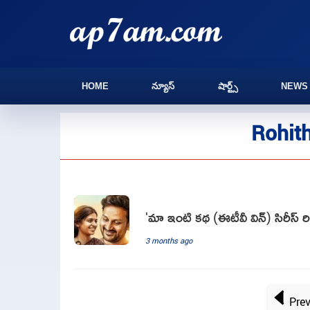
HOME
న్యూస్
షార్ట్స్
NEWS
Rohith
'మా ఇంటి కథ (ఈటీవీ విన్) సిరీస్ రి
3 months ago
Pre