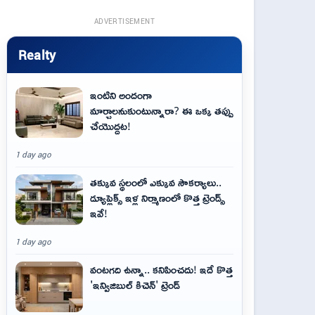
ADVERTISEMENT
Realty
ఇంటిని అందంగా
మార్చాలనుకుంటున్నారా? ఈ ఒక్క తప్పు
చేయొద్దట!
1 day ago
తక్కువ స్థలంలో ఎక్కువ సౌకర్యాలు..
డ్యూప్లెక్స్ ఇళ్ల నిర్మాణంలో కొత్త ట్రెండ్స్
ఇవే!
1 day ago
వంటగది ఉన్నా.. కనిపించదు! ఇదే కొత్త
'ఇన్విజిబుల్ కిచెన్' ట్రెండ్