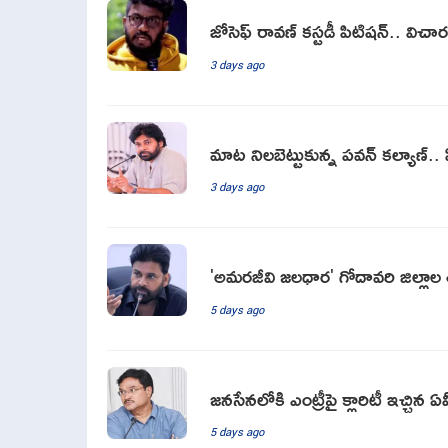
జోసెఫ్ రావణ్ కస్టడీ పిటిషన్.. వ
3 days ago
మాట నిలబెట్టుకున్న పవన్ క‌ల్యాణ్‌..
3 days ago
'అమరజీవి జలధార' గోదావరి జిల్లాల 
5 days ago
జనసేనలోకి ఎంట్రీపై క్లారిటీ ఇచ్చి
5 days ago