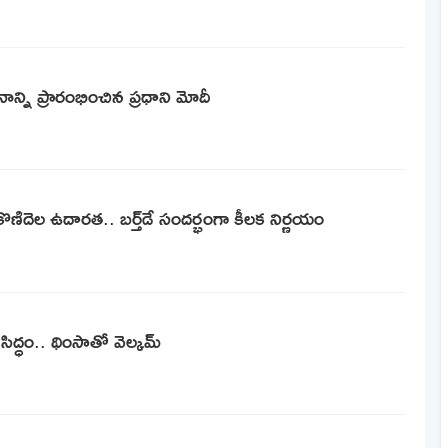
ాన్ని ప్రారంభించిన ప్రధాని మోదీ
కొణిదెల ఉదారత.. బ‌ర్త్‌డే సందర్భంగా కీల‌క‌ నిర్ణయం
ిద్ధం.. థింసాతో వెల్కమ్