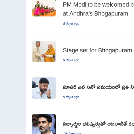
PM Modi to be welcomed by 
at Andhra’s Bhogapuram
8 days ago
Stage set for Bhogapuram A
9 days ago
సూపర్ ఎల్ నినో సమయంలో ప్రతి నీటి
9 days ago
విద్యార్థుల భవిష్యత్తుతో ఆటలాడితే కఠి
10 days ago