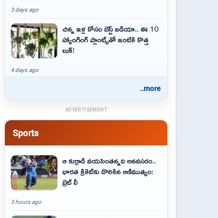
3 days ago
చిన్న ఇళ్ల కోసం బెస్ట్ ఐడియా.. ఈ 10
హ్యాంగింగ్ ప్లాంట్స్‌తో ఇంటికి కొత్త
లుక్!
4 days ago
..more
ADVERTISEMENT
Sports
ఆ కుర్రాడి వయసెంతన్నది అనవసరం..
భారత క్రికెట్‌కు దొరికిన ఆణిముత్యం:
బ్రెట్ లీ
3 hours ago