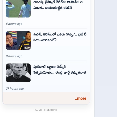
యశస్వి జైస్వాల్ కెరీర్‌ను కాపాడిన ఆ
ఘటన.. బయటపెట్టిన రహానే
6 hours ago
సచిన్, కలిస్‌లలో ఎవరు గొప్ప?.. బ్రెట్ లీ
ఓటు ఎవరికంటే?
9 hours ago
ఫుట్‌బాల్ దిగ్గజం మెస్సీకి
పితృవియోగం.. తండ్రి జార్జ్ కన్నుమూత
21 hours ago
..more
ADVERTISEMENT