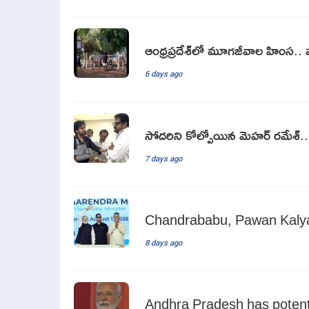
ఆంధ్రప్రదేశ్‌లో మూగజీవాల హింస.. పవన
6 days ago
సోదరిని కోల్పోయిన మెహర్ రమేశ్.
7 days ago
Chandrababu, Pawan Kalya
8 days ago
Andhra Pradesh has potenti