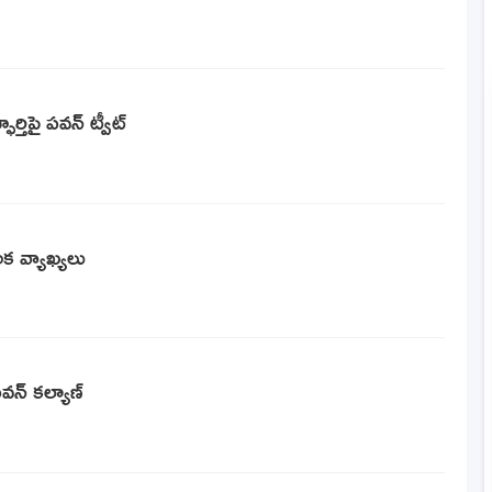
్తిపై పవన్ ట్వీట్
క వ్యాఖ్యలు
వన్ కల్యాణ్