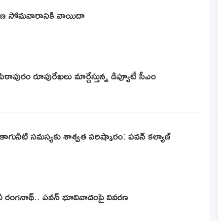
ిచారణ సోమవారానికి వాయిదా
 పిఠాపురం రూపురేఖలు మార్చేస్తున్న డిప్యూటీ సీఎం
తాగునీటి సమస్యకు శాశ్వత పరిష్కారం: పవన్ కల్యాణ్
న ఏవీ రంగనాథ్.. పవన్ భూవివాదంపై వివరణ