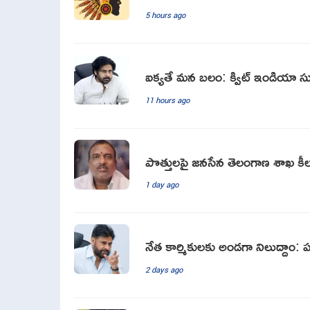
5 hours ago
ఐక్యతే మన బలం: క్విట్ ఇండియా స్ఫూర
11 hours ago
పొత్తులపై జనసేన తెలంగాణ శాఖ కీల
1 day ago
నేత కార్మికులకు అండగా నిలుద్దాం: ప
2 days ago