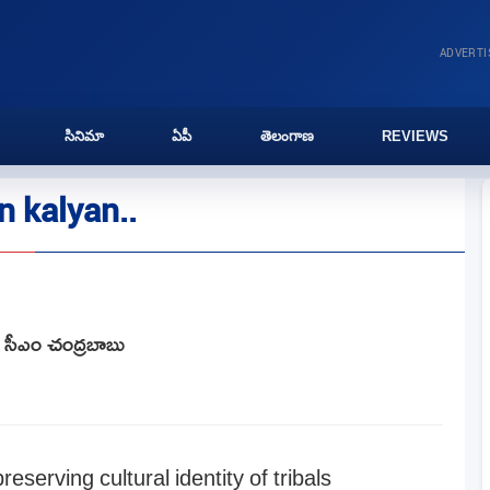
ADVERT
సినిమా
ఏపీ
తెలంగాణ
REVIEWS
 kalyan..
ిన సీఎం చంద్రబాబు
eserving cultural identity of tribals