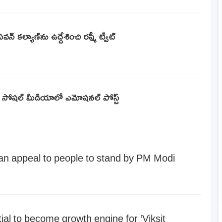
్ కల్యాణ్‌ను ఉద్దేశించి రష్మీ ట్వీట్
. సోషల్ మీడియాలో ఎమోషనల్ పోస్ట్
n appeal to people to stand by PM Modi
al to become growth engine for ‘Viksit