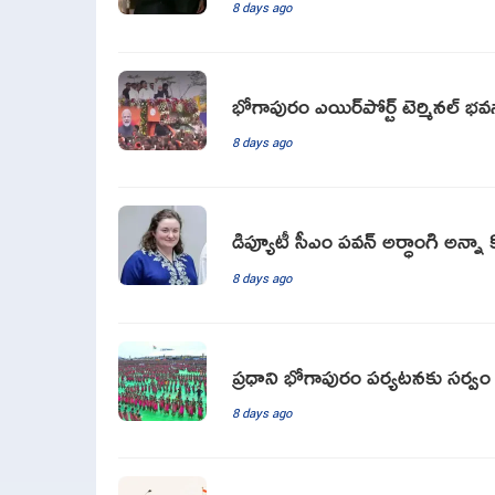
8 days ago
భోగాపురం ఎయిర్‌పోర్ట్ టెర్మినల్ భవన
8 days ago
డిప్యూటీ సీఎం ప‌వ‌న్ అర్ధాంగి అన్నా 
8 days ago
ప్రధాని భోగాపురం పర్యటనకు సర్వం స
8 days ago