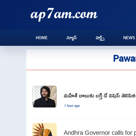
HOME
న్యూస్
షార్ట్స్
NEWS
Pawan
మహేశ్ బాబుకు బర్త్ డే విషెస్ తెలిప
1 hour ago
Andhra Governor calls for pr