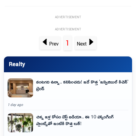
ADVERTISEMENT
ADVERTISEMENT
1
Prev
Next
Realty
వంటగది ఉన్నా.. కనిపించదు! ఇదే కొత్త 'ఇన్విజిబుల్ కిచెన్'
ట్రెండ్
1 day ago
చిన్న ఇళ్ల కోసం బెస్ట్ ఐడియా.. ఈ 10 హ్యాంగింగ్
ప్లాంట్స్‌తో ఇంటికి కొత్త లుక్!