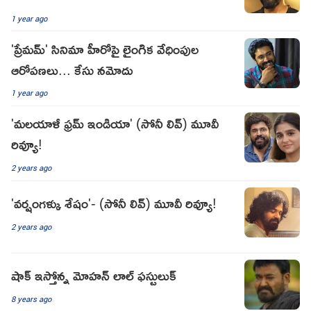
1 year ago
'ప్రేమమ్' సినిమా హీరోపై లైంగిక వేధింపుల
ఆరోపణలు... కేసు నమోదు
1 year ago
'మలయాళీ ఫ్రమ్ ఇండియా' (సోనీ లివ్) మూవీ
రివ్యూ!
2 years ago
'వర్షంగళ్కు శేషం'- (సోనీ లివ్) మూవీ రివ్యూ!
2 years ago
షాక్ ఇస్తోన్న మోహన్ లాల్ ఫస్టులుక్
8 years ago