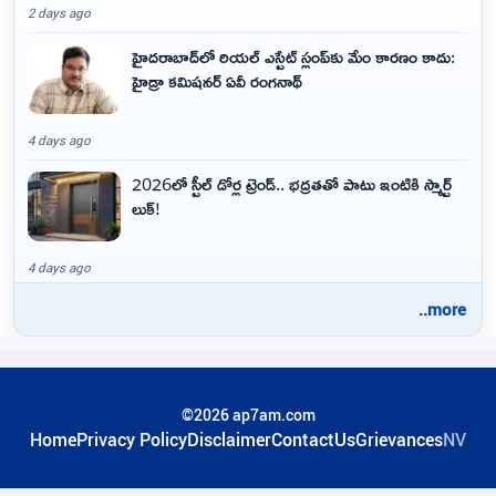
2 days ago
హైదరాబాద్‌లో రియల్ ఎస్టేట్ స్లంప్‌కు మేం కారణం కాదు:
హైడ్రా కమిషనర్ ఏవీ రంగనాథ్
4 days ago
2026లో స్టీల్ డోర్ల ట్రెండ్.. భద్రతతో పాటు ఇంటికి స్మార్ట్
లుక్!
4 days ago
..more
©2026 ap7am.com
Home
Privacy Policy
Disclaimer
ContactUs
Grievances
NV