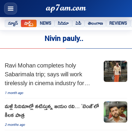
న్యూస్
షార్ట్స్
NEWS
సినిమా
ఏపీ
తెలంగాణ
REVIEWS
Nivin pauly..
Ravi Mohan completes holy
Sabarimala trip; says will work
tirelessly in cinema industry for
everyone who wants him to grow
1 month ago
మళ్లీ సినిమాల్లో నటిస్తున్న జయం రవి... 'బెంజ్'లో
కీలక పాత్ర
2 months ago