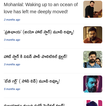
Mohanlal: Waking up to an ocean of
love has left me deeply moved!
2 months ago
'ప్రతిఛాయ' (జియో హాట్ స్టార్) మూవీ రివ్యూ!
3 months ago
హాట్ స్టార్ కి నివిన్ పౌలీ పొలిటికల్ థ్రిల్లర్!
3 months ago
'బేబీ గర్ల్' ( సోనీ లివ్) మూవీ రివ్యూ!
5 months ago
మలయాళం నుంచి మరో మెడికల్ థ్రిల్లర్!