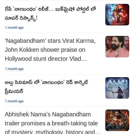
రేపే 'నాగబంధం' రిలీజ్... బుక్‌మైషో పోర్టల్ లో
సూపర్ రెస్పాన్స్!
1 month ago
'Nagabandham' stars Virat Karrna,
John Kokken shower praise on
Hollywood stunt director Vlad
Rimburg for ensuring safety during
1 month ago
stunts!
అల్లు సినిమాస్ లో 'నాగబంధం' రెడ్ కార్పెట్
ప్రీమియర్
1 month ago
Abhishek Nama's Nagabandham
trailer promises a breath-taking tale
of mystery, mythology, history and