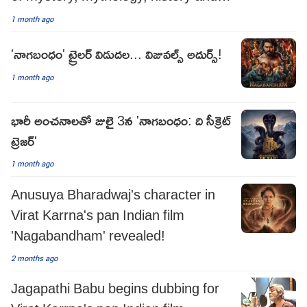
adventure!
1 month ago
'నాగబంధం' ట్రైలర్ విడుదల... విజువల్స్ అదుర్స్!
1 month ago
భారీ అంచనాలతో జులై 3న 'నాగబంధం: ది సీక్రెట్
ట్రెజర్'
1 month ago
Anusuya Bharadwaj's character in
Virat Karrna's pan Indian film
'Nagabandham' revealed!
2 months ago
Jagapathi Babu begins dubbing for