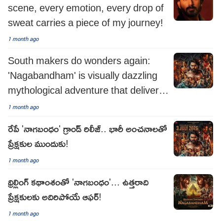
scene, every emotion, every drop of
sweat carries a piece of my journey!
1 month ago
South makers do wonders again:
'Nagabandham' is visually dazzling
mythological adventure that delivers
on scale and spectacle
1 month ago
రేపే 'నాగబంధం' గ్రాండ్ రిలీజ్.. భారీ అంచనాలతో
ప్రేక్షకుల ముందుకు!
1 month ago
థ్రిల్లింగ్ కథాంశంతో 'నాగబంధం'... ఉత్తరాది
ప్రేక్షకులకు అదిరిపోయే ఆఫర్!
1 month ago