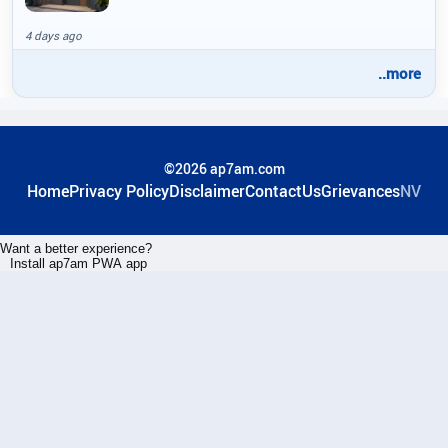
4 days ago
..more
©2026 ap7am.com
Home
Privacy Policy
Disclaimer
ContactUs
Grievances
NV
Want a better experience?
Install ap7am PWA app