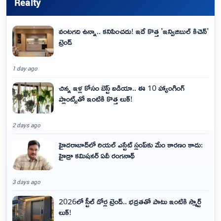
Realty
వంటగది ఉన్నా.. కనిపించదు! ఇదే కొత్త 'ఇన్విజిబుల్ కిచెన్'
ట్రెండ్
1 day ago
చిన్న ఇళ్ల కోసం బెస్ట్ ఐడియా.. ఈ 10 హ్యాంగింగ్
ప్లాంట్స్‌తో ఇంటికి కొత్త లుక్!
2 days ago
హైదరాబాద్‌లో రియల్ ఎస్టేట్ స్లంప్‌కు మేం కారణం కాదు:
హైడ్రా కమిషనర్ ఏవీ రంగనాథ్
3 days ago
2026లో స్టీల్ డోర్ల ట్రెండ్.. భద్రతతో పాటు ఇంటికి స్మార్ట్
లుక్!