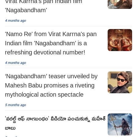
Virat Karrna's pan Indian film
'Nagabandham'
4 months ago
'Namo Re' from Virat Karrna's pan
Indian film 'Nagabandham' is a
refreshing devotional number!
4 months ago
‘Nagabandham’ teaser unveiled by
Mahesh Babu promises a riveting
mythological action spectacle
5 months ago
'వరల్డ్ ఆఫ్ నాగబంధం' వీడియో పంచుకున్న మహేశ్
బాబు