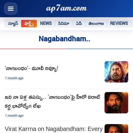
న్యూస్
షార్ట్స్
NEWS
సినిమా
ఏపీ
తెలంగాణ
REVIEWS
Nagabandham..
'నాగబంధం'- మూవీ రివ్యూ!
1 month ago
ఇది నా ఏళ్ల తపస్సు.. 'నాగబంధం'పై హీరో విరాట్
కర్ణ భావోద్వేగ లేఖ
1 month ago
Virat Karrna on Nagabandham: Every