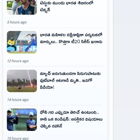
టెస్టుకు ముందు భారత శిబిరంలో
టెన్షన్
5 hours ago
భారత మహిళల దక్షిణాఫ్రికా పర్యటనలో
మార్పులు.. కొత్తగా టీ20 సిరీస్ ఖరారు
12 hours ago
మ్యాచ్ జరుగుతుండగా పిడుగుపాటుకు
ఫుట్‌బాల్ ఆటగాడి మృతి.. ఇదిగో
వీడియో!
14 hours ago
ధోనీ గది ఎప్పుడూ తెరిచే ఉంటుంది..
కానీ ఒక కండిషన్: ఆసక్తికర విషయాలు
చెప్పిన రహానే
15 hours ago