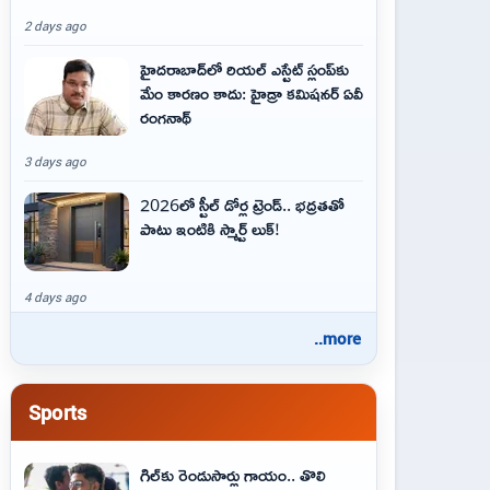
2 days ago
హైదరాబాద్‌లో రియల్ ఎస్టేట్ స్లంప్‌కు
మేం కారణం కాదు: హైడ్రా కమిషనర్ ఏవీ
రంగనాథ్
3 days ago
2026లో స్టీల్ డోర్ల ట్రెండ్.. భద్రతతో
పాటు ఇంటికి స్మార్ట్ లుక్!
4 days ago
..more
Sports
గిల్‌కు రెండుసార్లు గాయం.. తొలి