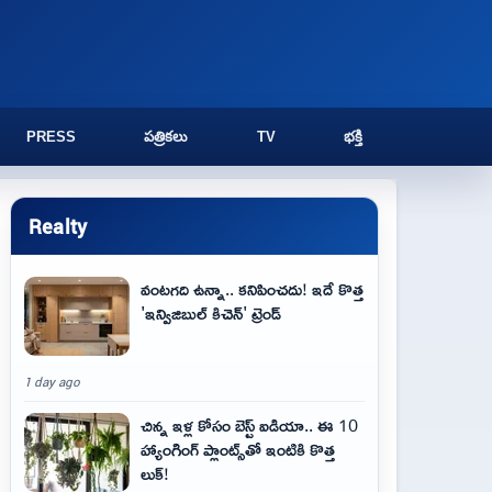
PRESS
పత్రికలు
TV
భక్తి
Realty
వంటగది ఉన్నా.. కనిపించదు! ఇదే కొత్త
'ఇన్విజిబుల్ కిచెన్' ట్రెండ్
1 day ago
చిన్న ఇళ్ల కోసం బెస్ట్ ఐడియా.. ఈ 10
హ్యాంగింగ్ ప్లాంట్స్‌తో ఇంటికి కొత్త
లుక్!