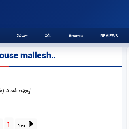
సినిమా
ఏపీ
తెలంగాణ
REVIEWS
ouse mallesh..
ైమ్) మూవీ రివ్యూ!
1
v
Next