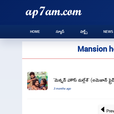
HOME
న్యూస్
షార్ట్స్
NEWS
Mansion h
'మెన్షన్ హౌస్ మల్లేశ్' (అమెజాన్ ప్ర
3 months ago
Pre